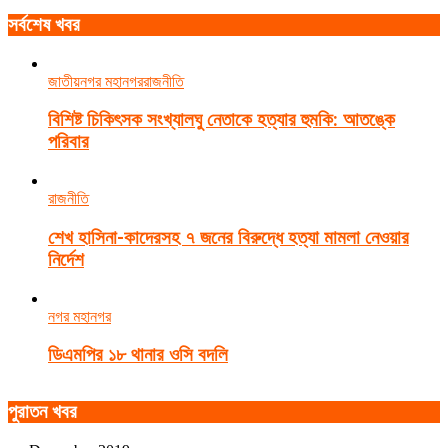
সর্বশেষ খবর
জাতীয়
নগর মহানগর
রাজনীতি
বিশিষ্ট চিকিৎসক সংখ্যালঘু নেতাকে হত্যার হুমকি: আতঙ্কে
পরিবার
রাজনীতি
শেখ হাসিনা-কাদেরসহ ৭ জনের বিরুদ্ধে হত্যা মামলা নেওয়ার
নির্দেশ
নগর মহানগর
ডিএমপির ১৮ থানার ওসি বদলি
পুরাতন খবর