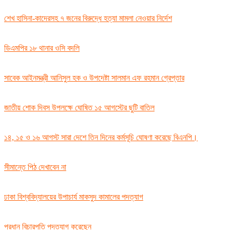
শেখ হাসিনা-কাদেরসহ ৭ জনের বিরুদ্ধে হত্যা মামলা নেওয়ার নির্দেশ
ডিএমপির ১৮ থানার ওসি বদলি
সাবেক আইনমন্ত্রী আনিসুল হক ও উপদেষ্টা সালমান এফ রহমান গ্রেপ্তার
জাতীয় শোক দিবস উপলক্ষে ঘোষিত ১৫ আগস্টের ছুটি বাতিল
১৪, ১৫ ও ১৬ আগস্ট সারা দেশে তিন দিনের কর্মসূচি ঘোষণা করেছে বিএনপি।
সীমান্তে পিঠ দেখাবেন না
ঢাকা বিশ্ববিদ্যালয়ের উপাচার্য মাকসুদ কামালের পদত্যাগ
প্রধান বিচারপতি পদত্যাগ করেছেন