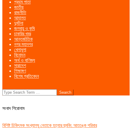
প্রথম পাতা
Menu
জাতীয়
রাজনীতি
আদালত
দুর্ঘটনা
জলবায়ু ও কৃষি
চাকরির খবর
আন্তর্জাতিক
নগর মহানগর
খেলাধুলা
বিনোদন
অর্থ ও বাণিজ্য
সারাদেশ
শিক্ষাঙ্গণ
বিশেষ প্রতিবেদন
Search
সংবাদ শিরোনাম
বিশিষ্ট চিকিৎসক সংখ্যালঘু নেতাকে হত্যার হুমকি: আতঙ্কে পরিবার