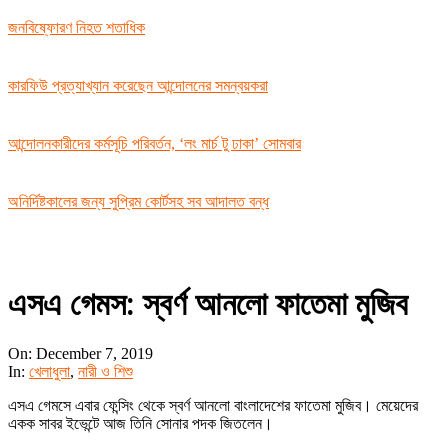
জনবিষ্ফোরণ নিহত শতাধিক
কারফিউ প্রত্যাখ্যান করেছেন আন্দোলনের সমন্বয়করা
আন্দোলনকারীদের কর্মসূচি পরিবর্তন, ‘লং মার্চ টু ঢাকা’ সোমবার
অনির্দিষ্টকালের জন্য সুপ্রিম কোর্টসহ সব আদালত বন্ধ
এসএ গেমস: স্বর্ণ আনলো ফাতেমা মুজিব
On:
December 7, 2019
In:
খেলাধুলা
,
নারী ও শিশু
এসএ গেমসে এবার ফেন্সিং থেকে স্বর্ণ আনলো বাংলাদেশের ফাতেমা মুজিব। মেয়েদের
একক সাবর ইভেন্টে আজ তিনি সোনার পদক জিতলেন।