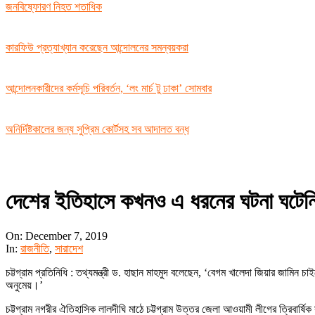
জনবিষ্ফোরণ নিহত শতাধিক
কারফিউ প্রত্যাখ্যান করেছেন আন্দোলনের সমন্বয়করা
আন্দোলনকারীদের কর্মসূচি পরিবর্তন, ‘লং মার্চ টু ঢাকা’ সোমবার
অনির্দিষ্টকালের জন্য সুপ্রিম কোর্টসহ সব আদালত বন্ধ
দেশের ইতিহাসে কখনও এ ধরনের ঘটনা ঘটেনি: 
On:
December 7, 2019
In:
রাজনীতি
,
সারাদেশ
চট্টগ্রাম প্রতিনিধি : তথ্যমন্ত্রী ড. হাছান মাহমুদ বলেছেন, ‘বেগম খালেদা জিয়ার জাম
অনুমেয়।’
চট্টগ্রাম নগরীর ঐতিহাসিক লালদীঘি মাঠে চট্টগ্রাম উত্তর জেলা আওয়ামী লীগের ত্রিবার্