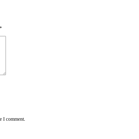
*
me I comment.