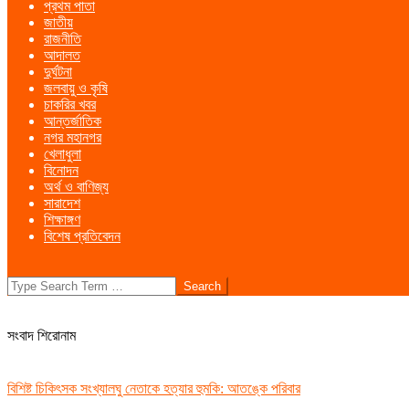
প্রথম পাতা
Menu
জাতীয়
রাজনীতি
আদালত
দুর্ঘটনা
জলবায়ু ও কৃষি
চাকরির খবর
আন্তর্জাতিক
নগর মহানগর
খেলাধুলা
বিনোদন
অর্থ ও বাণিজ্য
সারাদেশ
শিক্ষাঙ্গণ
বিশেষ প্রতিবেদন
Search
সংবাদ শিরোনাম
বিশিষ্ট চিকিৎসক সংখ্যালঘু নেতাকে হত্যার হুমকি: আতঙ্কে পরিবার