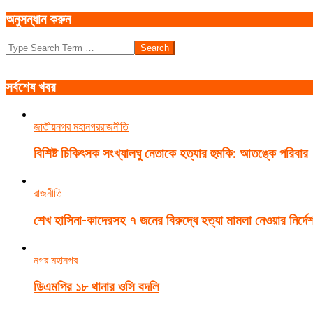
অনুসন্ধান করুন
Search
সর্বশেষ খবর
জাতীয়
নগর মহানগর
রাজনীতি
বিশিষ্ট চিকিৎসক সংখ্যালঘু নেতাকে হত্যার হুমকি: আতঙ্কে পরিবার
রাজনীতি
শেখ হাসিনা-কাদেরসহ ৭ জনের বিরুদ্ধে হত্যা মামলা নেওয়ার নির্দে
নগর মহানগর
ডিএমপির ১৮ থানার ওসি বদলি