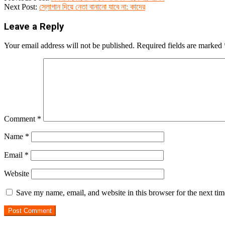
Yahoo
12-
Next Post:
স্লোগান দিয়ে নেতা বানানো যাবে না: কাদের
07
Mail
Leave a Reply
Your email address will not be published.
Required fields are marked
Comment
*
Name
*
Email
*
Website
Save my name, email, and website in this browser for the next ti