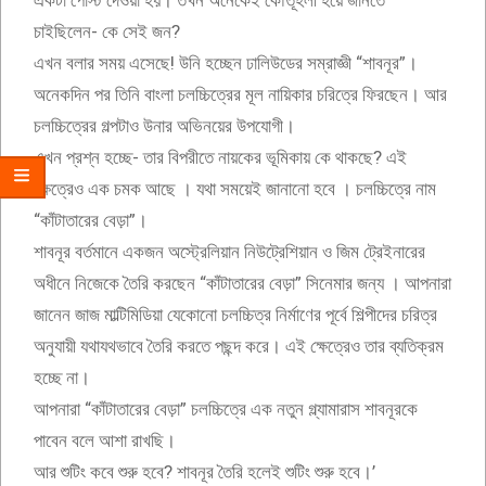
একটা পোস্ট দেওয়া হয়। তখন অনেকেই কৌতূহলী হয়ে জানতে
চাইছিলেন- কে সেই জন?
এখন বলার সময় এসেছে! উনি হচ্ছেন ঢালিউডের সম্রাজ্ঞী “শাবনূর”।
অনেকদিন পর তিনি বাংলা চলচ্চিত্রের মূল নায়িকার চরিত্রে ফিরছেন। আর
চলচ্চিত্রের গল্পটাও উনার অভিনয়ের উপযোগী।
এখন প্রশ্ন হচ্ছে- তার বিপরীতে নায়কের ভূমিকায় কে থাকছে? এই
ক্ষেত্রেও এক চমক আছে । যথা সময়েই জানানো হবে । চলচ্চিত্রে নাম
“কাঁটাতারের বেড়া”।
শাবনূর বর্তমানে একজন অস্ট্রেলিয়ান নিউট্রেশিয়ান ও জিম ট্রেইনারের
অধীনে নিজেকে তৈরি করছেন “কাঁটাতারের বেড়া” সিনেমার জন্য । আপনারা
জানেন জাজ মাল্টিমিডিয়া যেকোনো চলচ্চিত্র নির্মাণের পূর্বে শিল্পীদের চরিত্র
অনুযায়ী যথাযথভাবে তৈরি করতে পছন্দ করে। এই ক্ষেত্রেও তার ব্যতিক্রম
হচ্ছে না।
আপনারা “কাঁটাতারের বেড়া” চলচ্চিত্রে এক নতুন গ্ল্যামারাস শাবনূরকে
পাবেন বলে আশা রাখছি।
আর শুটিং কবে শুরু হবে? শাবনূর তৈরি হলেই শুটিং শুরু হবে।’