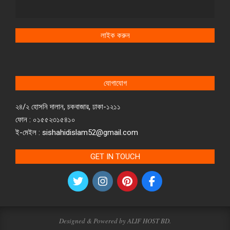
লাইক করুন
যোগাযোগ
২৪/২ হোসনি দালান, চকবাজার, ঢাকা-১২১১
ফোন : ০১৫৫২৩১৫৪১০
ই-মেইল : sishahidislam52@gmail.com
GET IN TOUCH
Designed & Powered by ALIF HOST BD.