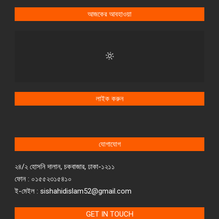
আজকের আবহাওয়া
লাইক করুন
যোগাযোগ
২৪/২ হোসনি দালান, চকবাজার, ঢাকা-১২১১
ফোন : ০১৫৫২৩১৫৪১০
ই-মেইল : sishahidislam52@gmail.com
GET IN TOUCH