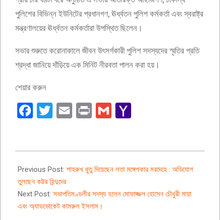
পুলিশের বিভিন্ন ইউনিটের প্রধানগণ, ঊর্ধ্বতন পুলিশ কর্মকর্তা এবং স্বরাষ্ট্র
মন্ত্রণালয়ের ঊর্ধ্বতন কর্মকর্তারা উপস্থিত ছিলেন।
সভার শুরুতে করোনাকালে জীবন উৎসর্গকারী পুলিশ সদস্যদের স্মৃতির প্রতি
শ্রদ্ধা জানিয়ে দাঁড়িয়ে এক মিনিট নীরবতা পালন করা হয়।
শেয়ার করুন
Facebook
Twitter
Email
Print
Gmail
Yahoo
Mail
2022-
02-
Previous Post:
শাহরুখ থুতু দিয়েছেন লতা মঙ্গেশকার মরদেহে : অভিযোগ
07
তুলছেন কট্টর হিন্দুদের
Next Post:
সভাপতিমণ্ডলীর সদস্য হলেন মোফাজ্জল হোসেন চৌধুরী মায়া
এবং অ্যাডভোকেট কামরুল ইসলাম।