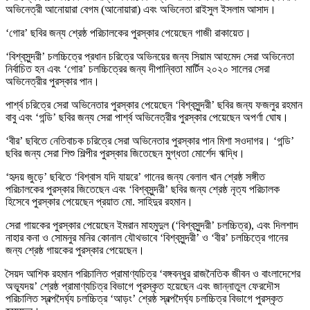
অভিনেত্রী আনোয়ারা বেগম (আনোয়ারা) এবং অভিনেতা রাইসুল ইসলাম আসাদ।
‘গোর’ ছবির জন্য শ্রেষ্ঠ পরিচালকের পুরস্কার পেয়েছেন গাজী রাকায়েত।
‘বিশ্বসুন্দরী’ চলচ্চিত্রে প্রধান চরিত্রে অভিনয়ের জন্য সিয়াম আহমেদ সেরা অভিনেতা
নির্বাচিত হন এবং ‘গোর’ চলচ্চিত্রের জন্য দীপান্বিতা মার্টিন ২০২০ সালের সেরা
অভিনেত্রীর পুরস্কার পান।
পার্শ্ব চরিত্রে সেরা অভিনেতার পুরস্কার পেয়েছেন ‘বিশ্বসুন্দরী’ ছবির জন্য ফজলুর রহমান
বাবু এবং ‘গন্ডি’ ছবির জন্য সেরা পার্শ্ব অভিনেত্রীর পুরস্কার পেয়েছেন অপর্ণা ঘোষ।
‘বীর’ ছবিতে নেতিবাচক চরিত্রে সেরা অভিনেতার পুরস্কার পান মিশা সওদাগর। ‘গন্ডি’
ছবির জন্য সেরা শিশু শিল্পীর পুরস্কার জিতেছেন মুগ্ধতা মোর্শেদ ঋদ্ধি।
‘হৃদয় জুড়ে’ ছবিতে ‘বিশ্বাস যদি যায়রে’ গানের জন্য বেলাল খান শ্রেষ্ঠ সঙ্গীত
পরিচালকের পুরস্কার জিতেছেন এবং ‘বিশ্বসুন্দরী’ ছবির জন্য শ্রেষ্ঠ নৃত্য পরিচালক
হিসেবে পুরস্কার পেয়েছেন প্রয়াত মো. সাহিদুর রহমান।
সেরা গায়কের পুরস্কার পেয়েছেন ইমরান মাহমুদুল (‘বিশ্বসুন্দরী’ চলচ্চিত্র), এবং দিলশাদ
নাহার কনা ও সোমনুর মনির কোনাল যৌথভাবে ‘বিশ্বসুন্দরী’ ও ‘বীর’ চলচ্চিত্রে গানের
জন্য শ্রেষ্ঠ গায়কের পুরস্কার পেয়েছেন।
সৈয়দ আশিক রহমান পরিচালিত প্রামাণ্যচিত্র ‘বঙ্গবন্ধুর রাজনৈতিক জীবন ও বাংলাদেশের
অভ্যূদয়’ শ্রেষ্ঠ প্রামাণ্যচিত্র বিভাগে পুরস্কৃত হয়েছেন এবং জান্নাতুল ফেরদৌস
পরিচালিত স্বল্পদৈর্ঘ্য চলচ্চিত্র ‘আড়ং’ শ্রেষ্ঠ স্বল্পদৈর্ঘ্য চলচ্চিত্র বিভাগে পুরস্কৃত