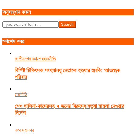
অনুসন্ধান করুন
Search
সর্বশেষ খবর
জাতীয়
নগর মহানগর
রাজনীতি
বিশিষ্ট চিকিৎসক সংখ্যালঘু নেতাকে হত্যার হুমকি: আতঙ্কে
পরিবার
রাজনীতি
শেখ হাসিনা-কাদেরসহ ৭ জনের বিরুদ্ধে হত্যা মামলা নেওয়ার
নির্দেশ
নগর মহানগর