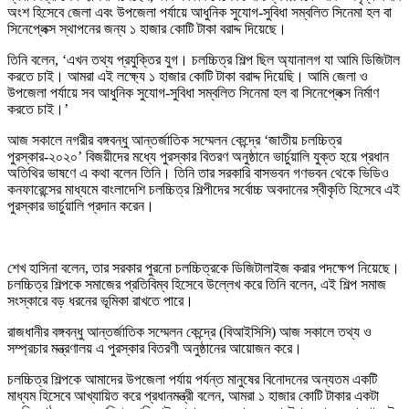
অংশ হিসেবে জেলা এবং উপজেলা পর্যায়ে আধুনিক সুযোগ-সুবিধা সম্বলিত সিনেমা হল বা
সিনেপ্লেক্স স্থাপনের জন্য ১ হাজার কোটি টাকা বরাদ্দ দিয়েছে।
তিনি বলেন, ‘এখন তথ্য প্রযুক্তির যুগ। চলচ্চিত্র শিল্প ছিল অ্যানালগ যা আমি ডিজিটাল
করতে চাই। আমরা এই লক্ষ্যে ১ হাজার কোটি টাকা বরাদ্দ দিয়েছি। আমি জেলা ও
উপজেলা পর্যায়ে সব আধুনিক সুযোগ-সুবিধা সম্বলিত সিনেমা হল বা সিনেপ্লেক্স নির্মাণ
করতে চাই।’
আজ সকালে নগরীর বঙ্গবন্ধু আন্তর্জাতিক সম্মেলন কেন্দ্রে ‘জাতীয় চলচ্চিত্র
পুরস্কার-২০২০’ বিজয়ীদের মধ্যে পুরস্কার বিতরণ অনুষ্ঠানে ভার্চুয়ালি যুক্ত হয়ে প্রধান
অতিথির ভাষণে এ কথা বলেন তিনি। তিনি তার সরকারি বাসভবন গণভবন থেকে ভিডিও
কনফারেন্সের মাধ্যমে বাংলাদেশি চলচ্চিত্র শিল্পীদের সর্বোচ্চ অবদানের স্বীকৃতি হিসেবে এই
পুরস্কার ভার্চুয়ালি প্রদান করেন।
শেখ হাসিনা বলেন, তার সরকার পুরনো চলচ্চিত্রকে ডিজিটালাইজ করার পদক্ষেপ নিয়েছে।
চলচ্চিত্র শিল্পকে সমাজের প্রতিবিম্ব হিসেবে উল্লেখ করে তিনি বলেন, এই শিল্প সমাজ
সংস্কারে বড় ধরনের ভূমিকা রাখতে পারে।
রাজধানীর বঙ্গবন্ধু আন্তর্জাতিক সম্মেলন কেন্দ্রে (বিআইসিসি) আজ সকালে তথ্য ও
সম্প্রচার মন্ত্রণালয় এ পুরস্কার বিতরণী অনুষ্ঠানের আয়োজন করে।
চলচ্চিত্র শিল্পকে আমাদের উপজেলা পর্যায় পর্যন্ত মানুষের বিনোদনের অন্যতম একটি
মাধ্যম হিসেবে আখ্যায়িত করে প্রধানমন্ত্রী বলেন, আমরা ১ হাজার কোটি টাকার একটা