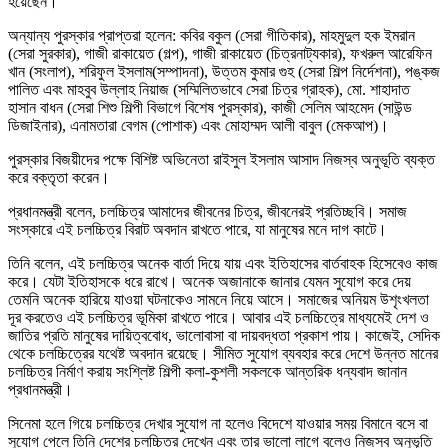
হয়েছেন।
অন্যান্য পুরস্কার প্রাপ্তরা হলেন: কবির বকুল (সেরা গীতিকার), মাহমুদুল হক ইমরান
(সেরা সুরকার), গাজী রাকায়েত (গল্প), গাজী রাকায়েত (চিত্রনাট্যকার), ফখরুল আরেফিন
খান (সংলাপ), শরিফুল ইসলাম(সম্পাদনা), উত্তম কুমার গুহ (সেরা শিল্প নির্দেশনা), পঙ্কজ
পালিত এবং মাহবুব উল্লাহ নিয়াজ (সম্মিলিতভাবে সেরা চিত্র গ্রাহক), মো. শাহাদাত
হাসান বাধন (সেরা শিশু শিল্পী বিভাগে বিশেষ পুরস্কার), কাজী সেলিম আহমেদ (সাউন্ড
ডিজাইনার), এনামতারা বেগম (পোশাক) এবং মোহাম্মদ আলী বাবুল (মেকআপ)।
পুরস্কার বিজয়ীদের পক্ষে বিশিষ্ট অভিনেতা রাইসুল ইসলাম আসাদ নিজস্ব অনুভূতি ব্যক্ত
করে বক্তৃতা করেন।
প্রধানমন্ত্রী বলেন, চলচ্চিত্র আমাদের জীবনের চিত্র, জীবনেরই প্রতিচ্ছবি। সমাজ
সংস্কারে এই চলচ্চিত্র বিরাট অবদান রাখতে পারে, যা মানুষের মনে দাগ কাটে।
তিনি বলেন, এই চলচ্চিত্র অনেক বার্তা দিয়ে যায় এবং ইতিহাসের বার্তবাহক হিসেবেও কাজ
করে। যেটা ইতিহাসকে ধরে রাখে। অনেক অজানাকে জানার যেমন সুযোগ করে দেয়
তেমনি অনেক হারিয়ে যাওয়া ঘটনাকেও সামনে নিয়ে আসে। সমাজের অনিয়ম উশৃংখলতা
দূর করতেও এই চলচ্চিত্র ভূমিকা রাখতে পারে। আবার এই চলচ্চিত্রে মাধ্যমেই দেশ ও
জাতির প্রতি মানুষের দায়িত্ববোধ, ভালোবাসা বা দায়বদ্ধতা প্রকাশ পায়। কাজেই, সেদিক
থেকে চলচ্চিত্রের যথেষ্ট অবদান রয়েছে। সীমিত সুযোগ ব্যবহার করে দেশে উন্নত মানের
চলচ্চিত্র নির্মাণ করায় সংশ্লিষ্ট শিল্পী কলা-কুশলী সকলকে আন্তরিক ধন্যবাদ জানান
প্রধানমন্ত্রী।
সিনেমা হলে গিয়ে চলচ্চিত্র দেখার সুযোগ না হলেও বিদেশে যাওয়ার সময় বিমানে বসে বা
সুযোগ পেলে তিনি দেশের চলচ্চিত্র দেখেন এবং তার ভালো লাগে বলেও নিজস্ব অনুভূতি