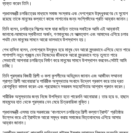
ব্যক্ত করেন তিনি।
প্রধানমন্ত্রী চলচ্চিত্রের মাধ্যমে সমাজ সংস্কার এবং দেশপ্রেমে উদ্ব্দ্ধুকরণের যে সুযোগ
রয়েছে তাকে মানুষের কল্যাণে কাজে লাগানোর জন্য সংশ্লিষ্টদের প্রতি আহ্বান জানান।
তিনি বলেন, চলচ্চিত্র শিল্পের সঙ্গে যারা জড়িত তাদের সবাইকে আমি এই আহ্বানই
জানাবো-আমাদের স্বাধীনতা অর্জন, গণমানুষের যে আত্মত্যাগ এবং আমাদের এগিয়ে চলার
পথটা যেন মানুষের সামনে আরো ভালভাবে উপস্থাপন হয়।
শেখ হাসিনা বলেন, দেশপ্রেমে উদ্বুদ্ধ হয়ে মানুষ যেন আরো সুন্দরভাবে এগিয়ে যেতে পারে
পাশাপাশি নতুন প্রজন্ম যেন নিজেদের জীবনকে আরো সুন্দরভাবে গড়ে তুলতে পারে
সেভাবেই আপনারা চলচ্চিত্র নির্মাণ করে মানুষের সামনে উপস্থাপন করবেন-সেটাই আমি
চাচ্ছি।
তিনি পুরস্কার বিজয়ী শিল্পী ও কলা কুশলীদের অভিনন্দন জানান এবং আজীবন সম্মাননা
প্রাপ্ত শিল্পী আনোয়ারা’র শারিরীক অসুস্থতার সংবাদে উদ্বেগ প্রকাশ করে তার দ্রত
রোগমুক্তি কামনা করেন এবং প্রয়োজনে সবরকম সহযোগিতার আশ্বাস প্রদান করেন।
শারীরিক অসুস্থতার জন্য নিজে উপস্থিত হতে পারেননি আনোয়ারা। তার হয়ে ড. হাছান
মাহমুদের হাত থেকে পুরস্কার নেন মেয়ে চিত্রনায়িকা মুক্তি।
প্রধানমন্ত্রী এসময় তার সরকারের ‘বাংলাদেশ চলচ্চিত্র শিল্পী কল্যাণ ট্রাস্ট’ প্রতিষ্ঠার
উল্লেখ করে এই ট্রাস্টকে আরো সমৃদ্ধ করায় সমাজের বিত্তবানদের এগিয়ে আসার
আহ্বান জানান।
‘আজীবন সম্মাননা’ লাভকারি অভিনেতা রাইসুল ইসলাম আসাদের নিজস্ব অনুভূতি ব্যক্ত