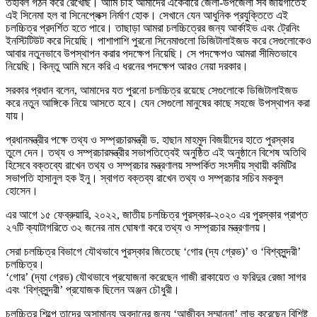
তহবিল গঠন করে রেখেছি। আমি চাই আমাদের একেবারে জেলা-উপজেলা সব জায়গাতেই
এই সিনেমা হল বা সিনেপ্লেক্স নির্মাণ হোক। সেখানে যেন আধুনিক প্রযুক্তিতে এই
চলচ্চিত্র প্রদর্শিত হতে পারে। তাছাড়া আমরা চলচ্চিত্রের জন্য আর্কাইভ এবং ট্রেনিং
ইনস্টিটিউট করে দিয়েছি। পাশাপাশি পুরনো সিনেমাগুলো ডিজিটালাইজড করে সেগুলোকেও
আবার নতুনভাবে উপস্থাপন করার পদক্ষেপ নিয়েছি। সে পদক্ষেপও আমরা সীমিতভাবে
নিয়েছি। কিন্তু আমি মনে করি এ ধরনের পদক্ষেপ আরও নেয়া দরকার।
সরকার প্রধান বলেন, আমাদের যত পুরনো চলচ্চিত্র রয়েছে সেগুলোকে ডিজিটালাইজড
করে নতুন আঙ্গিকে নিয়ে আসতে হবে। যেন সেগুলো মানুষের কাছে সহজে উপস্থাপন করা
যায়।
প্রধানমন্ত্রীর পক্ষে তথ্য ও সম্প্রচারমন্ত্রী ড. হাছান মাহমুদ বিজয়ীদের হাতে পুরস্কার
তুলে দেন। তথ্য ও সম্প্রচারমন্ত্রীর সভাপতিত্বেই অনুষ্ঠিত এই অনুষ্ঠানে বিশেষ অতিথি
হিসেবে বক্তব্যে রাখেন তথ্য ও সম্প্রচার মন্ত্রণালয় সম্পর্কিত সংসদীয় স্থায়ী কমিটির
সভাপতি হাসানুল হক ইনু। স্বাগত বক্তব্য রাখেন তথ্য ও সম্প্রচার সচিব মকবুল
হোসেন।
এর আগে ১৫ ফেব্রুয়ারি, ২০২২, জাতীয় চলচ্চিত্র পুরস্কার-২০২০ এর পুরস্কার প্রাপ্ত
২৭টি ক্যাটাগরিতে ৩২ জনের নাম ঘোষণা করে তথ্য ও সম্প্রচার মন্ত্রণালয়।
সেরা চলচ্চিত্র বিভাগে যৌথভাবে পুরস্কার জিতেছে ‘গোর (দ্য গ্রেভ)’ ও ‘বিশ্বসুন্দরী’
চলচ্চিত্র।
‘গোর’ (দ্যা গ্রেভ) যৌথভাবে প্রযোজনা করেছেন গাজী রাকায়েত ও ফরিদুর রেজা সাগর
এবং ‘বিশ্বসুন্দরী’ প্রযোজক ছিলেন অঞ্জন চৌধুরী।
চলচ্চিত্র শিল্পে তাদের অসামান্য অবদানের জন্য ‘আজীবন সম্মাননা’ লাভ করেছেন বিশিষ্ট