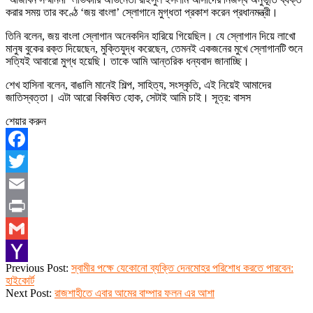
করার সময় তার কণ্ঠে ‘জয় বাংলা’ স্লোগানে মুগ্ধতা প্রকাশ করেন প্রধানমন্ত্রী।
তিনি বলেন, জয় বাংলা স্লোগান অনেকদিন হারিয়ে গিয়েছিল। যে স্লোগান দিয়ে লাখো
মানুষ বুকের রক্ত দিয়েছেন, মুক্তিযুদ্ধ করেছেন, তেমনই একজনের মুখে স্লোগানটি শুনে
সত্যিই আবারো মুগ্ধ হয়েছি। তাকে আমি আন্তরিক ধন্যবাদ জানাচ্ছি।
শেখ হাসিনা বলেন, বাঙালি মানেই শিল্প, সাহিত্য, সংস্কৃতি, এই নিয়েই আমাদের
জাতিস্বত্তা। এটা আরো বিকষিত হোক, সেটাই আমি চাই। সূত্র: বাসস
শেয়ার করুন
Facebook
Twitter
Email
Print
Gmail
2022-
Previous Post:
স্বামীর পক্ষে যেকোনো ব্যক্তি দেনমোহর পরিশোধ করতে পারবেন:
Yahoo
03-
হাইকোর্ট
23
Next Post:
রাজশাহীতে এবার আমের বাম্পার ফলন এর আশা
Mail