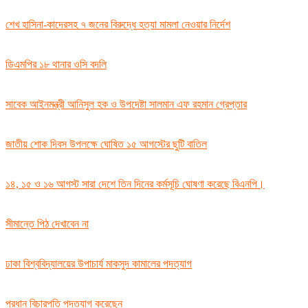
শেখ হাসিনা-কাদেরসহ ৭ জনের বিরুদ্ধে হত্যা মামলা নেওয়ার নির্দেশ
ডিএমপির ১৮ থানার ওসি বদলি
সাবেক আইনমন্ত্রী আনিসুল হক ও উপদেষ্টা সালমান এফ রহমান গ্রেপ্তার
জাতীয় শোক দিবস উপলক্ষে ঘোষিত ১৫ আগস্টের ছুটি বাতিল
১৪, ১৫ ও ১৬ আগস্ট সারা দেশে তিন দিনের কর্মসূচি ঘোষণা করেছে বিএনপি।
সীমান্তে পিঠ দেখাবেন না
ঢাকা বিশ্ববিদ্যালয়ের উপাচার্য মাকসুদ কামালের পদত্যাগ
প্রধান বিচারপতি পদত্যাগ করেছেন