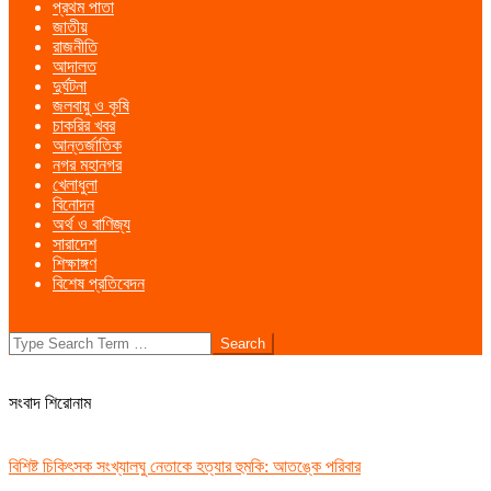
প্রথম পাতা
Menu
জাতীয়
রাজনীতি
আদালত
দুর্ঘটনা
জলবায়ু ও কৃষি
চাকরির খবর
আন্তর্জাতিক
নগর মহানগর
খেলাধুলা
বিনোদন
অর্থ ও বাণিজ্য
সারাদেশ
শিক্ষাঙ্গণ
বিশেষ প্রতিবেদন
Search
সংবাদ শিরোনাম
বিশিষ্ট চিকিৎসক সংখ্যালঘু নেতাকে হত্যার হুমকি: আতঙ্কে পরিবার