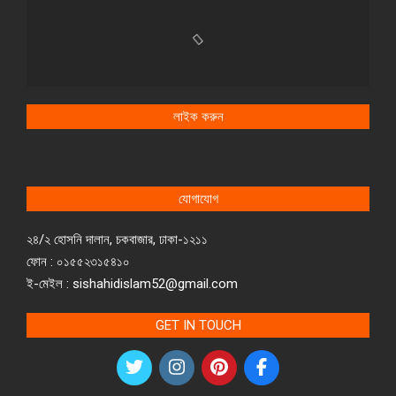
লাইক করুন
যোগাযোগ
২৪/২ হোসনি দালান, চকবাজার, ঢাকা-১২১১
ফোন : ০১৫৫২৩১৫৪১০
ই-মেইল : sishahidislam52@gmail.com
GET IN TOUCH