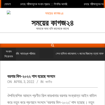
Skip
ঘোষণা
চলছে পরীক্ষামূলক সংবাদ প্রচার :::: শিগগির আসছি
চলছে পরীক্ষামূলক সংবাদ প্
to
content
সময়ের কাগজ২৪
সাদাকে সাদা বলি কালোকে কালো
Search
Primary
সংবাদ
Navigation
কে হত্যার হুমকি: আতঙ্কে পরিবার
শেখ হাসিনা-কাদেরসহ ৭ জনের বিরুদ্ধে হত্যা মামলা নেওয়া
শিরোনাম
Menu
বয়লার বিল-২০২২ পাস হয়েছে সংসদে
ON:
APRIL 3, 2022
IN:
জাতীয়
ঔপনিবেশিক আমলে প্রণীত শিল্প কারখানার বয়লার সংক্রান্ত আইন বাতিল
করে নতুন করে প্রণয়নে সংসদে ‘বয়লার বিল-২০২২’ পাস হয়েছে। নতুন