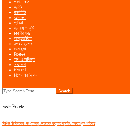
প্রথম পাতা
Menu
জাতীয়
রাজনীতি
আদালত
দুর্ঘটনা
জলবায়ু ও কৃষি
চাকরির খবর
আন্তর্জাতিক
নগর মহানগর
খেলাধুলা
বিনোদন
অর্থ ও বাণিজ্য
সারাদেশ
শিক্ষাঙ্গণ
বিশেষ প্রতিবেদন
Search
সংবাদ শিরোনাম
বিশিষ্ট চিকিৎসক সংখ্যালঘু নেতাকে হত্যার হুমকি: আতঙ্কে পরিবার