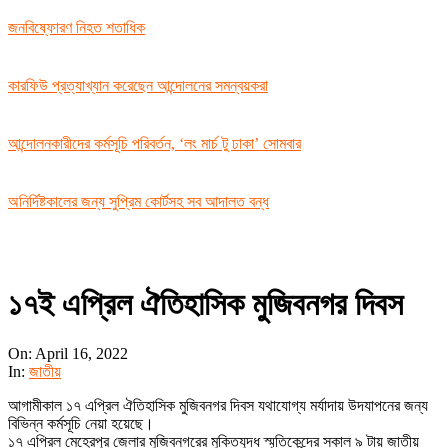
জনবিষ্ফোরণ নিহত শতাধিক
কারফিউ প্রত্যাখ্যান করেছেন আন্দোলনের সমন্বয়করা
আন্দোলনকারীদের কর্মসূচি পরিবর্তন, ‘লং মার্চ টু ঢাকা’ সোমবার
অনির্দিষ্টকালের জন্য সুপ্রিম কোর্টসহ সব আদালত বন্ধ
১৭ই এপ্রিল ঐতিহাসিক মুজিবনগর দিবস
On:
April 16, 2022
In:
জাতীয়
আগামীকাল ১৭ এপ্রিল ঐতিহাসিক মুজিবনগর দিবস যথাযোগ্য মর্যাদায় উদযাপনের জন্য
বিভিন্ন কর্মসূচি নেয়া হয়েছে।
১৭ এপ্রিল মেহেরপুর জেলার মুজিবনগরের মুক্তিযুদ্ধ স্মৃতিকেন্দ্রে সকাল ৯ টায় জাতীয়