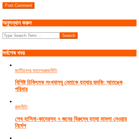
অনুসন্ধান করুন
Search
সর্বশেষ খবর
জাতীয়
নগর মহানগর
রাজনীতি
বিশিষ্ট চিকিৎসক সংখ্যালঘু নেতাকে হত্যার হুমকি: আতঙ্কে
পরিবার
রাজনীতি
শেখ হাসিনা-কাদেরসহ ৭ জনের বিরুদ্ধে হত্যা মামলা নেওয়ার
নির্দেশ