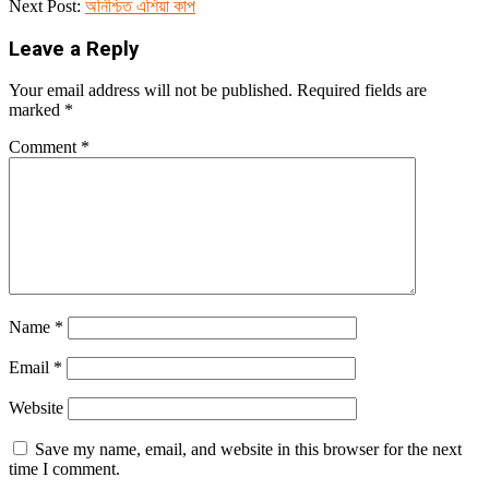
04-
Next Post:
অনিশ্চিত এশিয়া কাপ
16
Mail
Leave a Reply
Your email address will not be published.
Required fields are
marked
*
Comment
*
Name
*
Email
*
Website
Save my name, email, and website in this browser for the next
time I comment.