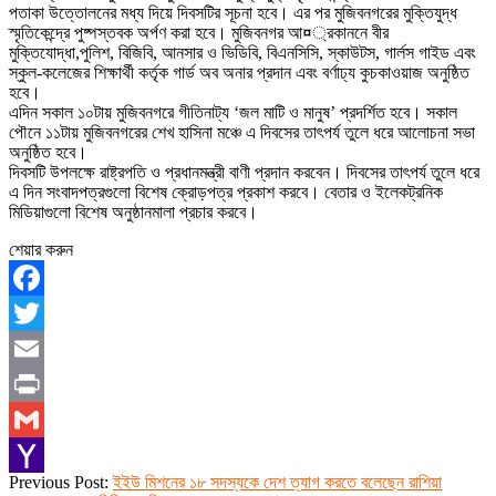
পতাকা উত্তোলনের মধ্য দিয়ে দিবসটির সূচনা হবে। এর পর মুজিবনগরের মুক্তিযুদ্ধ
স্মৃতিকেন্দ্রে পুষ্পস্তবক অর্পণ করা হবে। মুজিবনগর আ¤্রকাননে বীর
মুক্তিযোদ্ধা,পুলিশ, বিজিবি, আনসার ও ভিডিবি, বিএনসিসি, স্কাউটস, গার্লস গাইড এবং
স্কুল-কলেজের শিক্ষার্থী কর্তৃক গার্ড অব অনার প্রদান এবং বর্ণাঢ্য কুচকাওয়াজ অনুষ্ঠিত
হবে।
এদিন সকাল ১০টায় মুজিবনগরে গীতিনাট্য ‘জল মাটি ও মানুষ’ প্রদর্শিত হবে। সকাল
পৌনে ১১টায় মুজিবনগরের শেখ হাসিনা মঞ্চে এ দিবসের তাৎপর্য তুলে ধরে আলোচনা সভা
অনুষ্ঠিত হবে।
দিবসটি উপলক্ষে রাষ্ট্রপতি ও প্রধানমন্ত্রী বাণী প্রদান করবেন। দিবসের তাৎপর্য তুলে ধরে
এ দিন সংবাদপত্রগুলো বিশেষ ক্রোড়পত্র প্রকাশ করবে। বেতার ও ইলেকট্রনিক
মিডিয়াগুলো বিশেষ অনুষ্ঠানমালা প্রচার করবে।
শেয়ার করুন
Facebook
Twitter
Email
Print
Gmail
2022-
Previous Post:
ইইউ মিশনের ১৮ সদস্যকে দেশ ত্যাগ করতে বলেছেন রাশিয়া
Yahoo