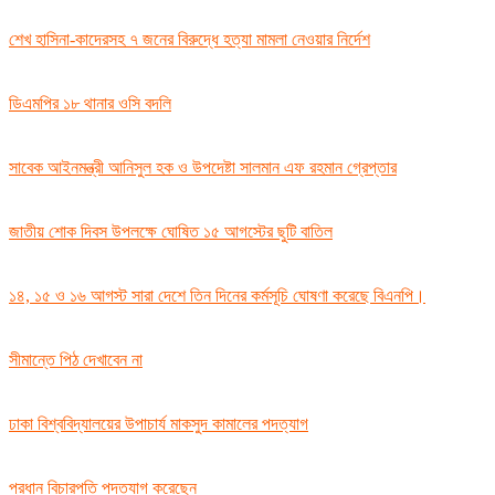
শেখ হাসিনা-কাদেরসহ ৭ জনের বিরুদ্ধে হত্যা মামলা নেওয়ার নির্দেশ
ডিএমপির ১৮ থানার ওসি বদলি
সাবেক আইনমন্ত্রী আনিসুল হক ও উপদেষ্টা সালমান এফ রহমান গ্রেপ্তার
জাতীয় শোক দিবস উপলক্ষে ঘোষিত ১৫ আগস্টের ছুটি বাতিল
১৪, ১৫ ও ১৬ আগস্ট সারা দেশে তিন দিনের কর্মসূচি ঘোষণা করেছে বিএনপি।
সীমান্তে পিঠ দেখাবেন না
ঢাকা বিশ্ববিদ্যালয়ের উপাচার্য মাকসুদ কামালের পদত্যাগ
প্রধান বিচারপতি পদত্যাগ করেছেন