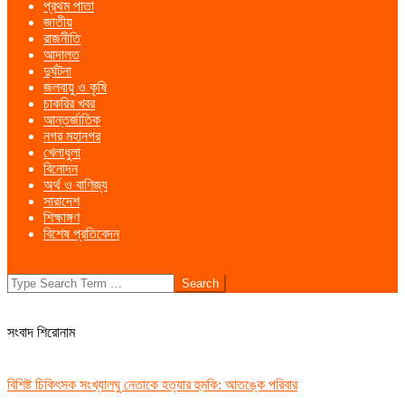
প্রথম পাতা
Menu
জাতীয়
রাজনীতি
আদালত
দুর্ঘটনা
জলবায়ু ও কৃষি
চাকরির খবর
আন্তর্জাতিক
নগর মহানগর
খেলাধুলা
বিনোদন
অর্থ ও বাণিজ্য
সারাদেশ
শিক্ষাঙ্গণ
বিশেষ প্রতিবেদন
Search
সংবাদ শিরোনাম
বিশিষ্ট চিকিৎসক সংখ্যালঘু নেতাকে হত্যার হুমকি: আতঙ্কে পরিবার