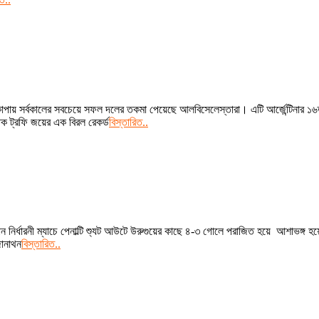
 কোপায় সর্বকালের সবচেয়ে সফল দলের তকমা পেয়েছে আলবিসেলেস্তারা। এটি আর্জেন্টিনা
তিক ট্রফি জয়ের এক বিরল রেকর্ড
বিস্তারিত..
নির্ধারনী ম্যাচে পেনাল্টি শ্যুট আউটে উরুগুয়ের কাছে ৪-৩ গোলে পরাজিত হয়ে আশাভঙ্গ 
জোনাথন
বিস্তারিত..