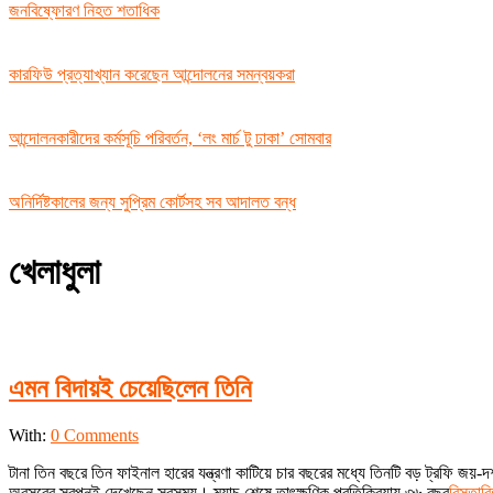
জনবিষ্ফোরণ নিহত শতাধিক
কারফিউ প্রত্যাখ্যান করেছেন আন্দোলনের সমন্বয়করা
আন্দোলনকারীদের কর্মসূচি পরিবর্তন, ‘লং মার্চ টু ঢাকা’ সোমবার
অনির্দিষ্টকালের জন্য সুপ্রিম কোর্টসহ সব আদালত বন্ধ
খেলাধুলা
এমন বিদায়ই চেয়েছিলেন তিনি
2024-
With:
0 Comments
07-
টানা তিন বছরে তিন ফাইনাল হারের যন্ত্রণা কাটিয়ে চার বছরের মধ্যে তিনটি বড় ট্রফি জ
15
অবসরের স্বপ্নই দেখেছেন সবসময়। ম্যাচ শেষে তাৎক্ষণিক প্রতিক্রিয়ায় ৩৬ বছর
বিস্তারি