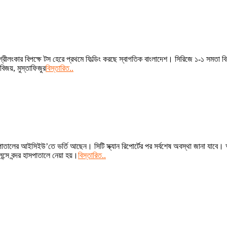
 শ্রীলংকার বিপক্ষে টস হেরে প্রথমে ফিল্ডিং করছে স্বাগতিক বাংলাদেশ। সিরিজে ১-১ সমতা
িজয়, মুস্তাফিজুর
বিস্তারিত..
সপাতালের আইসিইউ’তে ভর্তি আছেন। সিটি স্ক্যান রিপোর্টের পর সর্বশেষ অবস্থা জানা যাব
্সে বন্দর হাসপাতালে নেয়া হয়।
বিস্তারিত..