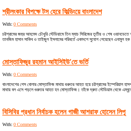
শ্রীলংকার বিপক্ষে টস হেরে ফিল্ডিংয়ে বাংলাদেশ
2024-
With:
0 Comments
03-
চট্টগ্রামের জহুর আহমেদ চৌধুরি স্টেডিয়ামে তিন ম্যাচ সিরিজের তৃতীয় ও শেষ ওয়ানডেতে
18
তানজিম হাসান সাকিব ও তাইজুল ইসলামের পরিবর্তে একাদশে সুযোগ পেয়েছেন এনামুল হক ব
মোস্তাফিজুর রহমান আইসিইউ’তে ভর্তি
2024-
With:
0 Comments
02-
বাংলাদেশের পেস বোলার মোস্তাফিজ মাথায় গুরুতর আহত হয়ে চট্টগ্রামের ইম্পেরিয়াল হা
18
মাথায় বল এসে পড়লে গুরুতর আহত হন মোস্তাফিজ। তাঁকে দ্রুত স্টেডিয়াম থেকে এম্বুলেন
বিসিবির প্রধান নির্বাচক হলেন গাজী আশরাফ হোসেন লিপু
2024-
With:
0 Comments
02-