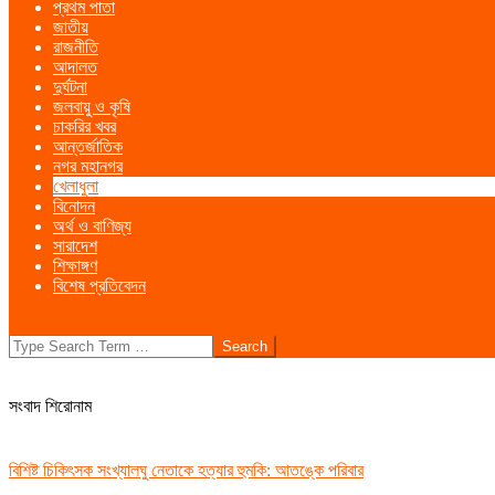
প্রথম পাতা
Menu
জাতীয়
রাজনীতি
আদালত
দুর্ঘটনা
জলবায়ু ও কৃষি
চাকরির খবর
আন্তর্জাতিক
নগর মহানগর
খেলাধুলা
বিনোদন
অর্থ ও বাণিজ্য
সারাদেশ
শিক্ষাঙ্গণ
বিশেষ প্রতিবেদন
Search
সংবাদ শিরোনাম
বিশিষ্ট চিকিৎসক সংখ্যালঘু নেতাকে হত্যার হুমকি: আতঙ্কে পরিবার