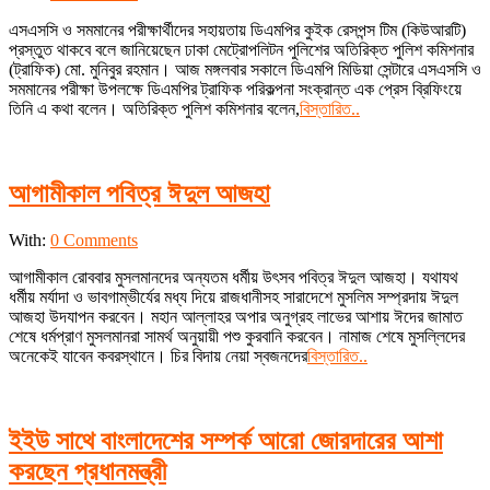
02-
এসএসসি ও সমমানের পরীক্ষার্থীদের সহায়তায় ডিএমপির কুইক রেসপন্স টিম (কিউআরটি)
13
প্রস্তুত থাকবে বলে জানিয়েছেন ঢাকা মেট্রোপলিটন পুলিশের অতিরিক্ত পুলিশ কমিশনার
(ট্রাফিক) মো. মুনিবুর রহমান। আজ মঙ্গলবার সকালে ডিএমপি মিডিয়া সেন্টারে এসএসসি ও
সমমানের পরীক্ষা উপলক্ষে ডিএমপির ট্রাফিক পরিকল্পনা সংক্রান্ত এক প্রেস ব্রিফিংয়ে
তিনি এ কথা বলেন। অতিরিক্ত পুলিশ কমিশনার বলেন,
বিস্তারিত..
আগামীকাল পবিত্র ঈদুল আজহা
2022-
With:
0 Comments
07-
আগামীকাল রোববার মুসলমানদের অন্যতম ধর্মীয় উৎসব পবিত্র ঈদুল আজহা। যথাযথ
09
ধর্মীয় মর্যাদা ও ভাবগাম্ভীর্যের মধ্য দিয়ে রাজধানীসহ সারাদেশে মুসলিম সম্প্রদায় ঈদুল
আজহা উদযাপন করবেন। মহান আল্লাহর অপার অনুগ্রহ লাভের আশায় ঈদের জামাত
শেষে ধর্মপ্রাণ মুসলমানরা সামর্থ অনুয়ায়ী পশু কুরবানি করবেন। নামাজ শেষে মুসল্লিদের
অনেকেই যাবেন কবরস্থানে। চির বিদায় নেয়া স্বজনদের
বিস্তারিত..
ইইউ সাথে বাংলাদেশের সম্পর্ক আরো জোরদারের আশা
করছেন প্রধানমন্ত্রী