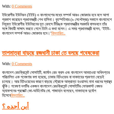
2021-
With:
0 Comments
09-
ইউরোপীয় ইউনিয়ন (ইইউ) ও বাংলাদেশের মধ্যে সম্পর্ক আরও জোরদার হবে বলে আশা
09
প্রকাশ করেছেন প্রধানমন্ত্রী শেখ হাসিনা। বৃহস্পতিবার (৯ সেপ্টেম্বর) সকালে বাংলাদেশে
নিযুক্ত ইউরোপীয় ইউনিয়নের দূত রেনসে টিরিঙ্ক প্রধানমন্ত্রীর সরকারি বাসভবনে তাঁর
সঙ্গে বিদায়ী সাক্ষাৎ করতে গেলে তিনি এ কথা বলেন। এ সময় প্রধানমন্ত্রী বলেন, ‘ইইউ-
বাংলাদেশ সম্পর্ক আরও জোরদার হবে।’
বিস্তারিত..
তাপমাত্রা বাড়ছে রজধানী ঢাকা তে বলছে গবেষকেরা
2021-
With:
0 Comments
09-
বাংলাদেশ রেডক্রিসেন্ট সোসাইটি, জার্মান রেড ক্রস এবং বাংলাদেশ আবহাওয়া অধিদপ্তর
09
পরিচালিত এক গবেষণায় বলা হয়েছে, ঢাকায় হিটওয়েভ বা দাবদাহের প্রবণতা বেড়েই
চলেছে। আর হিটওয়েভের কারণে বাড়ছে স্ট্রোকে আক্রান্ত হওয়াসহ নানা ধরনের স্বাস্থ্য
ঝুঁকি। গবেষণা দলটির একজন বাংলাদেশ রেডক্রিসেন্ট সোসাইটির ফোরকাস্ট বেজড
অ্যাকশনের প্রজেক্ট কো-অর্ডিনেটর মো. শাজাহান বলেছেন, দাবদাহকে দুর্যোগ
হিসেবে
বিস্তারিত..
أين أجده ؟