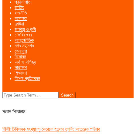
প্রথম পাতা
Menu
জাতীয়
রাজনীতি
আদালত
দুর্ঘটনা
জলবায়ু ও কৃষি
চাকরির খবর
আন্তর্জাতিক
নগর মহানগর
খেলাধুলা
বিনোদন
অর্থ ও বাণিজ্য
সারাদেশ
শিক্ষাঙ্গণ
বিশেষ প্রতিবেদন
Search
সংবাদ শিরোনাম
বিশিষ্ট চিকিৎসক সংখ্যালঘু নেতাকে হত্যার হুমকি: আতঙ্কে পরিবার