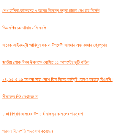
শেখ হাসিনা-কাদেরসহ ৭ জনের বিরুদ্ধে হত্যা মামলা নেওয়ার নির্দেশ
ডিএমপির ১৮ থানার ওসি বদলি
সাবেক আইনমন্ত্রী আনিসুল হক ও উপদেষ্টা সালমান এফ রহমান গ্রেপ্তার
জাতীয় শোক দিবস উপলক্ষে ঘোষিত ১৫ আগস্টের ছুটি বাতিল
১৪, ১৫ ও ১৬ আগস্ট সারা দেশে তিন দিনের কর্মসূচি ঘোষণা করেছে বিএনপি।
সীমান্তে পিঠ দেখাবেন না
ঢাকা বিশ্ববিদ্যালয়ের উপাচার্য মাকসুদ কামালের পদত্যাগ
প্রধান বিচারপতি পদত্যাগ করেছেন