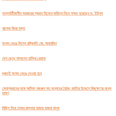
অন্তর্বর্তীকালীন সরকারের প্রধান হিসেবে দায়িত্ব নিতে সম্মত হয়েছেন ড. ইউনূস
খালেদা জিয়া মুক্ত
সংসদ ভেঙে দিলেন রাষ্ট্রপতি মো. সাহাবুদ্দিন
দেশ ছেড়ে পালালেন হাসিনা-রেহানা
দ্রুতই সংসদ ভেঙে দেওয়া হবে
সেনাপ্রধানের সঙ্গে আসিফ নজরুল সহ অন্যদের বৈঠক, জাতির উদ্দেশে কিছুক্ষণের মধ্যে
ভাষণ
মিছিল নিয়ে ঢাকার রাস্তায় হাজার হাজার মানুষ