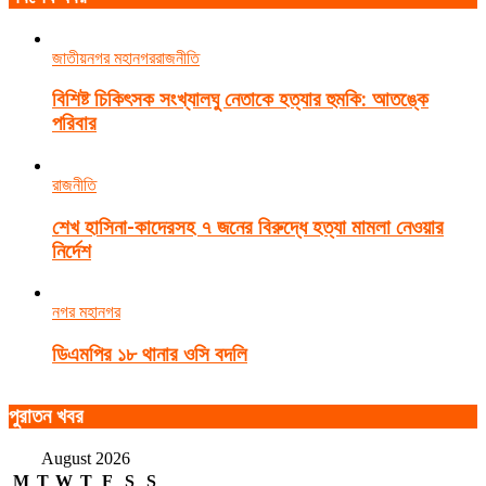
জাতীয়
নগর মহানগর
রাজনীতি
বিশিষ্ট চিকিৎসক সংখ্যালঘু নেতাকে হত্যার হুমকি: আতঙ্কে
পরিবার
রাজনীতি
শেখ হাসিনা-কাদেরসহ ৭ জনের বিরুদ্ধে হত্যা মামলা নেওয়ার
নির্দেশ
নগর মহানগর
ডিএমপির ১৮ থানার ওসি বদলি
পুরাতন খবর
August 2026
M
T
W
T
F
S
S