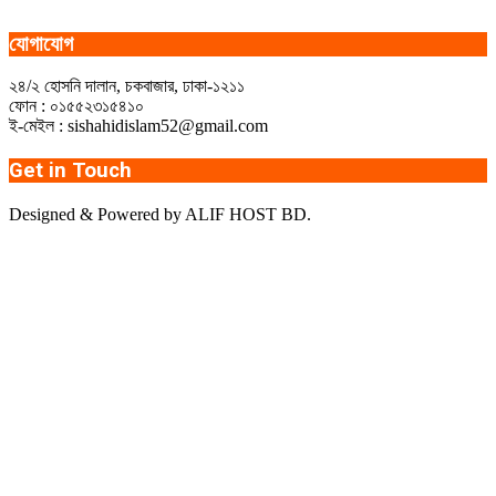
যোগাযোগ
২৪/২ হোসনি দালান, চকবাজার, ঢাকা-১২১১
ফোন : ০১৫৫২৩১৫৪১০
ই-মেইল : sishahidislam52@gmail.com
Get in Touch
Designed & Powered by ALIF HOST BD.