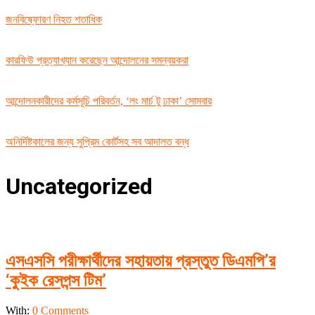
জনবিষ্ফোরণ নিহত শতাধিক
কারফিউ প্রত্যাখ্যান করেছেন আন্দোলনের সমন্বয়করা
আন্দোলনকারীদের কর্মসূচি পরিবর্তন, ‘লং মার্চ টু ঢাকা’ সোমবার
অনির্দিষ্টকালের জন্য সুপ্রিম কোর্টসহ সব আদালত বন্ধ
Uncategorized
এসএসসি পরীক্ষার্থীদের সহায়তায় প্রস্তুত ডিএমপি’র
‘কুইক রেসপন্স টিম’
2024-
With:
0 Comments