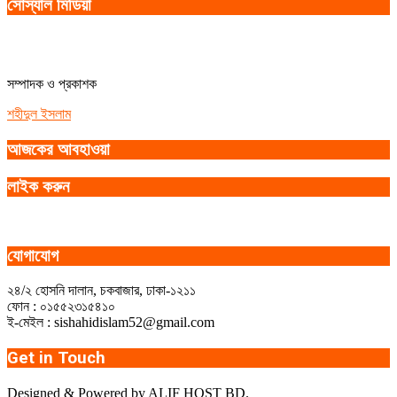
সোস্যাল মিডিয়া
সম্পাদক ও প্রকাশক
শহীদুল ইসলাম
আজকের আবহাওয়া
লাইক করুন
যোগাযোগ
২৪/২ হোসনি দালান, চকবাজার, ঢাকা-১২১১
ফোন : ০১৫৫২৩১৫৪১০
ই-মেইল : sishahidislam52@gmail.com
Get in Touch
Designed & Powered by ALIF HOST BD.