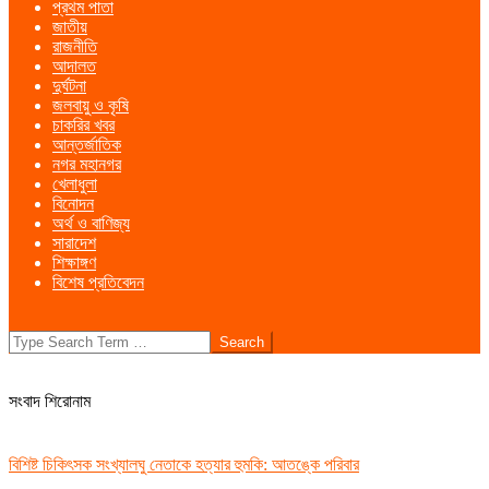
প্রথম পাতা
Menu
জাতীয়
রাজনীতি
আদালত
দুর্ঘটনা
জলবায়ু ও কৃষি
চাকরির খবর
আন্তর্জাতিক
নগর মহানগর
খেলাধুলা
বিনোদন
অর্থ ও বাণিজ্য
সারাদেশ
শিক্ষাঙ্গণ
বিশেষ প্রতিবেদন
Search
সংবাদ শিরোনাম
বিশিষ্ট চিকিৎসক সংখ্যালঘু নেতাকে হত্যার হুমকি: আতঙ্কে পরিবার