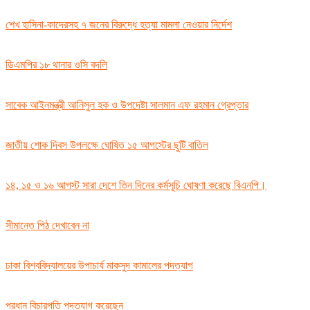
শেখ হাসিনা-কাদেরসহ ৭ জনের বিরুদ্ধে হত্যা মামলা নেওয়ার নির্দেশ
ডিএমপির ১৮ থানার ওসি বদলি
সাবেক আইনমন্ত্রী আনিসুল হক ও উপদেষ্টা সালমান এফ রহমান গ্রেপ্তার
জাতীয় শোক দিবস উপলক্ষে ঘোষিত ১৫ আগস্টের ছুটি বাতিল
১৪, ১৫ ও ১৬ আগস্ট সারা দেশে তিন দিনের কর্মসূচি ঘোষণা করেছে বিএনপি।
সীমান্তে পিঠ দেখাবেন না
ঢাকা বিশ্ববিদ্যালয়ের উপাচার্য মাকসুদ কামালের পদত্যাগ
প্রধান বিচারপতি পদত্যাগ করেছেন