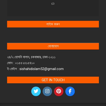
লাইক করুন
যোগাযোগ
২৪/২ হোসনি দালান, চকবাজার, ঢাকা-১২১১
ফোন : ০১৫৫২৩১৫৪১০
ই-মেইল : sishahidislam52@gmail.com
GET IN TOUCH