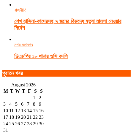
রাজনীতি
শেখ হাসিনা-কাদেরসহ ৭ জনের বিরুদ্ধে হত্যা মামলা নেওয়ার
নির্দেশ
নগর মহানগর
ডিএমপির ১৮ থানার ওসি বদলি
পুরাতন খবর
August 2026
M
T
W
T
F
S
S
1
2
3
4
5
6
7
8
9
10
11
12
13
14
15
16
17
18
19
20
21
22
23
24
25
26
27
28
29
30
31