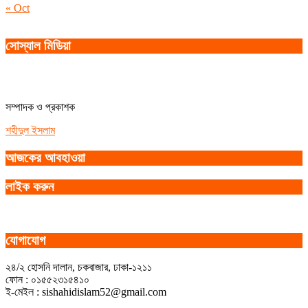
« Oct
সোস্যাল মিডিয়া
সম্পাদক ও প্রকাশক
শহীদুল ইসলাম
আজকের আবহাওয়া
লাইক করুন
যোগাযোগ
২৪/২ হোসনি দালান, চকবাজার, ঢাকা-১২১১
ফোন : ০১৫৫২৩১৫৪১০
ই-মেইল : sishahidislam52@gmail.com