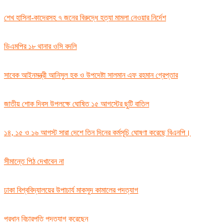
শেখ হাসিনা-কাদেরসহ ৭ জনের বিরুদ্ধে হত্যা মামলা নেওয়ার নির্দেশ
ডিএমপির ১৮ থানার ওসি বদলি
সাবেক আইনমন্ত্রী আনিসুল হক ও উপদেষ্টা সালমান এফ রহমান গ্রেপ্তার
জাতীয় শোক দিবস উপলক্ষে ঘোষিত ১৫ আগস্টের ছুটি বাতিল
১৪, ১৫ ও ১৬ আগস্ট সারা দেশে তিন দিনের কর্মসূচি ঘোষণা করেছে বিএনপি।
সীমান্তে পিঠ দেখাবেন না
ঢাকা বিশ্ববিদ্যালয়ের উপাচার্য মাকসুদ কামালের পদত্যাগ
প্রধান বিচারপতি পদত্যাগ করেছেন