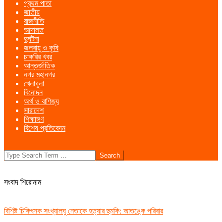
প্রথম পাতা
Menu
জাতীয়
রাজনীতি
আদালত
দুর্ঘটনা
জলবায়ু ও কৃষি
চাকরির খবর
আন্তর্জাতিক
নগর মহানগর
খেলাধুলা
বিনোদন
অর্থ ও বাণিজ্য
সারাদেশ
শিক্ষাঙ্গণ
বিশেষ প্রতিবেদন
Search
সংবাদ শিরোনাম
বিশিষ্ট চিকিৎসক সংখ্যালঘু নেতাকে হত্যার হুমকি: আতঙ্কে পরিবার