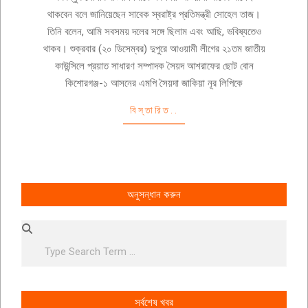
21
থাকবেন বলে জানিয়েছেন সাবেক স্বরাষ্ট্র প্রতিমন্ত্রী সোহেল তাজ।
তিনি বলেন, আমি সবসময় দলের সঙ্গে ছিলাম এবং আছি, ভবিষ্যতেও
থাকব। শুক্রবার (২০ ডিসেম্বর) দুপুরে আওয়ামী লীগের ২১তম জাতীয়
কাউন্সিলে প্রয়াত সাধারণ সম্পাদক সৈয়দ আশরাফের ছোট বোন
কিশোরগঞ্জ-১ আসনের এমপি সৈয়দা জাকিয়া নূর লিপিকে
বিস্তারিত..
অনুসন্ধান করুন
Search
সর্বশেষ খবর