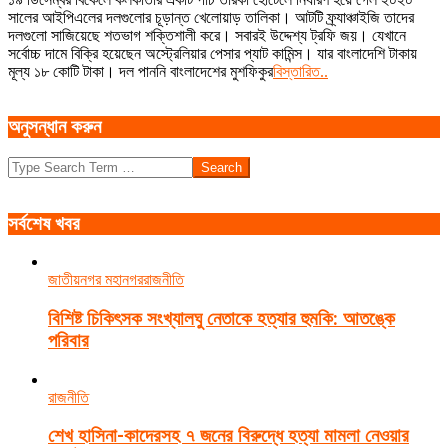
21
সালের আইপিএলের দলগুলোর চূড়ান্ত খেলোয়াড় তালিকা। আটটি ফ্র্যাঞ্চাইজি তাদের
দলগুলো সাজিয়েছে শতভাগ শক্তিশালী করে। সবারই উদ্দেশ্য ট্রফি জয়। যেখানে
সর্বোচ্চ দামে বিক্রি হয়েছেন অস্ট্রেলিয়ার পেসার প্যাট কামিন্স। যার বাংলাদেশি টাকায়
মূল্য ১৮ কোটি টাকা। দল পাননি বাংলাদেশের মুশফিকুর
বিস্তারিত..
অনুসন্ধান করুন
Search
সর্বশেষ খবর
জাতীয়
নগর মহানগর
রাজনীতি
বিশিষ্ট চিকিৎসক সংখ্যালঘু নেতাকে হত্যার হুমকি: আতঙ্কে
পরিবার
রাজনীতি
শেখ হাসিনা-কাদেরসহ ৭ জনের বিরুদ্ধে হত্যা মামলা নেওয়ার