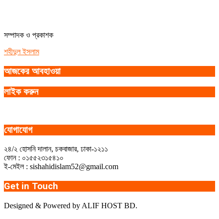
সম্পাদক ও প্রকাশক
শহীদুল ইসলাম
আজকের আবহাওয়া
লাইক করুন
যোগাযোগ
২৪/২ হোসনি দালান, চকবাজার, ঢাকা-১২১১
ফোন : ০১৫৫২৩১৫৪১০
ই-মেইল : sishahidislam52@gmail.com
Get in Touch
Designed & Powered by ALIF HOST BD.