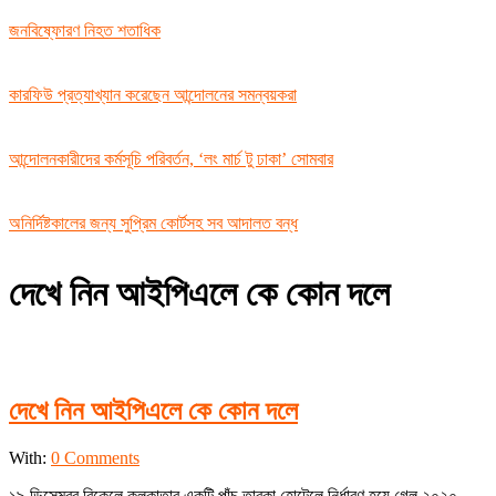
জনবিষ্ফোরণ নিহত শতাধিক
কারফিউ প্রত্যাখ্যান করেছেন আন্দোলনের সমন্বয়করা
আন্দোলনকারীদের কর্মসূচি পরিবর্তন, ‘লং মার্চ টু ঢাকা’ সোমবার
অনির্দিষ্টকালের জন্য সুপ্রিম কোর্টসহ সব আদালত বন্ধ
দেখে নিন আইপিএলে কে কোন দলে
দেখে নিন আইপিএলে কে কোন দলে
2019-
With:
0 Comments
12-
১৯ ডিসেম্বর বিকেলে কলকাতার একটি পাঁচ তারকা হোটেলে নির্ধারণ হয়ে গেল ২০২০