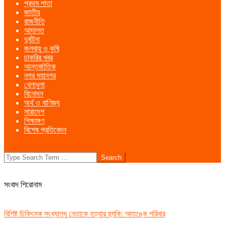
প্রথম পাতা
Menu
জাতীয়
রাজনীতি
আদালত
দুর্ঘটনা
জলবায়ু ও কৃষি
চাকরির খবর
আন্তর্জাতিক
নগর মহানগর
খেলাধুলা
বিনোদন
অর্থ ও বাণিজ্য
সারাদেশ
শিক্ষাঙ্গণ
বিশেষ প্রতিবেদন
Search
সংবাদ শিরোনাম
বিশিষ্ট চিকিৎসক সংখ্যালঘু নেতাকে হত্যার হুমকি: আতঙ্কে পরিবার