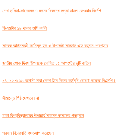
শেখ হাসিনা-কাদেরসহ ৭ জনের বিরুদ্ধে হত্যা মামলা নেওয়ার নির্দেশ
ডিএমপির ১৮ থানার ওসি বদলি
সাবেক আইনমন্ত্রী আনিসুল হক ও উপদেষ্টা সালমান এফ রহমান গ্রেপ্তার
জাতীয় শোক দিবস উপলক্ষে ঘোষিত ১৫ আগস্টের ছুটি বাতিল
১৪, ১৫ ও ১৬ আগস্ট সারা দেশে তিন দিনের কর্মসূচি ঘোষণা করেছে বিএনপি।
সীমান্তে পিঠ দেখাবেন না
ঢাকা বিশ্ববিদ্যালয়ের উপাচার্য মাকসুদ কামালের পদত্যাগ
প্রধান বিচারপতি পদত্যাগ করেছেন