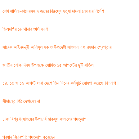
শেখ হাসিনা-কাদেরসহ ৭ জনের বিরুদ্ধে হত্যা মামলা নেওয়ার নির্দেশ
ডিএমপির ১৮ থানার ওসি বদলি
সাবেক আইনমন্ত্রী আনিসুল হক ও উপদেষ্টা সালমান এফ রহমান গ্রেপ্তার
জাতীয় শোক দিবস উপলক্ষে ঘোষিত ১৫ আগস্টের ছুটি বাতিল
১৪, ১৫ ও ১৬ আগস্ট সারা দেশে তিন দিনের কর্মসূচি ঘোষণা করেছে বিএনপি।
সীমান্তে পিঠ দেখাবেন না
ঢাকা বিশ্ববিদ্যালয়ের উপাচার্য মাকসুদ কামালের পদত্যাগ
প্রধান বিচারপতি পদত্যাগ করেছেন