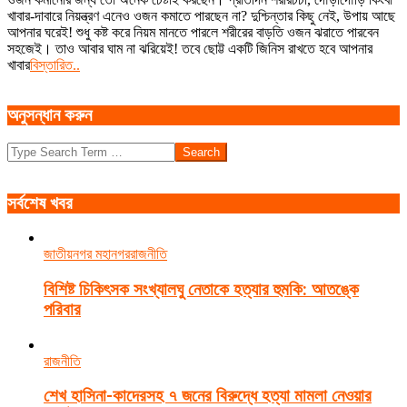
07
খাবার-দাবারে নিয়ন্ত্রণ এনেও ওজন কমাতে পারছেন না? দুশ্চিন্তার কিছু নেই, উপায় আছে
আপনার ঘরেই! শুধু কষ্ট করে নিয়ম মানতে পারলে শরীরের বাড়তি ওজন ঝরাতে পারবেন
সহজেই। তাও আবার ঘাম না ঝরিয়েই! তবে ছোট্ট একটি জিনিস রাখতে হবে আপনার
খাবার
বিস্তারিত..
অনুসন্ধান করুন
Search
সর্বশেষ খবর
জাতীয়
নগর মহানগর
রাজনীতি
বিশিষ্ট চিকিৎসক সংখ্যালঘু নেতাকে হত্যার হুমকি: আতঙ্কে
পরিবার
রাজনীতি
শেখ হাসিনা-কাদেরসহ ৭ জনের বিরুদ্ধে হত্যা মামলা নেওয়ার