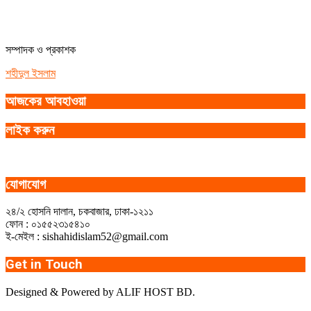
সম্পাদক ও প্রকাশক
শহীদুল ইসলাম
আজকের আবহাওয়া
লাইক করুন
যোগাযোগ
২৪/২ হোসনি দালান, চকবাজার, ঢাকা-১২১১
ফোন : ০১৫৫২৩১৫৪১০
ই-মেইল : sishahidislam52@gmail.com
Get in Touch
Designed & Powered by ALIF HOST BD.