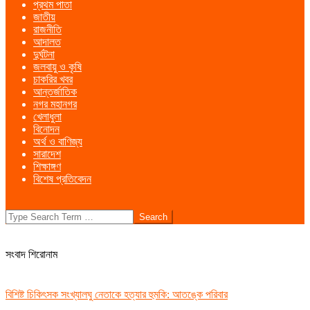
প্রথম পাতা
Menu
জাতীয়
রাজনীতি
আদালত
দুর্ঘটনা
জলবায়ু ও কৃষি
চাকরির খবর
আন্তর্জাতিক
নগর মহানগর
খেলাধুলা
বিনোদন
অর্থ ও বাণিজ্য
সারাদেশ
শিক্ষাঙ্গণ
বিশেষ প্রতিবেদন
Search
সংবাদ শিরোনাম
বিশিষ্ট চিকিৎসক সংখ্যালঘু নেতাকে হত্যার হুমকি: আতঙ্কে পরিবার