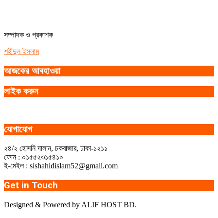
সম্পাদক ও প্রকাশক
শহীদুল ইসলাম
আজকের আবহাওয়া
লাইক করুন
যোগাযোগ
২৪/২ হোসনি দালান, চকবাজার, ঢাকা-১২১১
ফোন : ০১৫৫২৩১৫৪১০
ই-মেইল : sishahidislam52@gmail.com
Get in Touch
Designed & Powered by ALIF HOST BD.