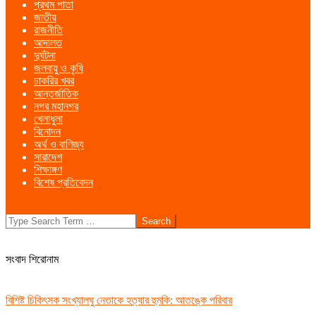
প্রথম পাতা
Menu
জাতীয়
রাজনীতি
আদালত
দুর্ঘটনা
জলবায়ু ও কৃষি
চাকরির খবর
আন্তর্জাতিক
নগর মহানগর
খেলাধুলা
বিনোদন
অর্থ ও বাণিজ্য
সারাদেশ
শিক্ষাঙ্গণ
বিশেষ প্রতিবেদন
Search
সংবাদ শিরোনাম
বিশিষ্ট চিকিৎসক সংখ্যালঘু নেতাকে হত্যার হুমকি: আতঙ্কে পরিবার