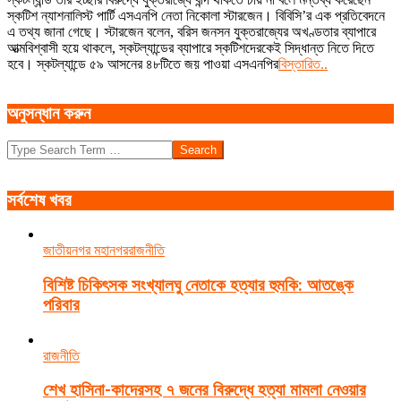
16
স্কটিশ ন্যাশনালিস্ট পার্টি এসএনপি নেতা নিকোলা স্টারজেন। বিবিসি’র এক প্রতিবেদনে
এ তথ্য জানা গেছে। স্টারজেন বলেন, বরিস জনসন যুক্তরাজ্যের অখণ্ডতার ব্যাপারে
আত্মবিশ্বাসী হয়ে থাকলে, স্কটল্যান্ডের ব্যাপারে স্কটিশদেরকেই সিদ্ধান্ত নিতে দিতে
হবে। স্কটল্যান্ডে ৫৯ আসনের ৪৮টিতে জয় পাওয়া এসএনপির
বিস্তারিত..
অনুসন্ধান করুন
Search
সর্বশেষ খবর
জাতীয়
নগর মহানগর
রাজনীতি
বিশিষ্ট চিকিৎসক সংখ্যালঘু নেতাকে হত্যার হুমকি: আতঙ্কে
পরিবার
রাজনীতি
শেখ হাসিনা-কাদেরসহ ৭ জনের বিরুদ্ধে হত্যা মামলা নেওয়ার