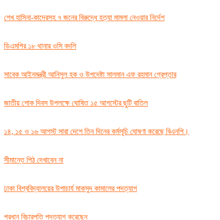
শেখ হাসিনা-কাদেরসহ ৭ জনের বিরুদ্ধে হত্যা মামলা নেওয়ার নির্দেশ
ডিএমপির ১৮ থানার ওসি বদলি
সাবেক আইনমন্ত্রী আনিসুল হক ও উপদেষ্টা সালমান এফ রহমান গ্রেপ্তার
জাতীয় শোক দিবস উপলক্ষে ঘোষিত ১৫ আগস্টের ছুটি বাতিল
১৪, ১৫ ও ১৬ আগস্ট সারা দেশে তিন দিনের কর্মসূচি ঘোষণা করেছে বিএনপি।
সীমান্তে পিঠ দেখাবেন না
ঢাকা বিশ্ববিদ্যালয়ের উপাচার্য মাকসুদ কামালের পদত্যাগ
প্রধান বিচারপতি পদত্যাগ করেছেন