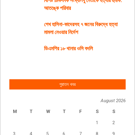
বিশিষ্ট চিকিৎসক সংখ্যালঘু নেতাকে হত্যার হুমকি:
আতঙ্কে পরিবার
শেখ হাসিনা-কাদেরসহ ৭ জনের বিরুদ্ধে হত্যা
মামলা নেওয়ার নির্দেশ
ডিএমপির ১৮ থানার ওসি বদলি
পুরাতন খবর
August 2026
M
T
W
T
F
S
S
1
2
3
4
5
6
7
8
9