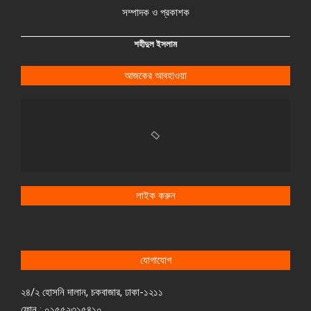
সম্পাদক ও প্রকাশক
শহীদুল ইসলাম
আজকের আবহাওয়া
লাইক করুন
যোগাযোগ
২৪/২ হোসনি দালান, চকবাজার, ঢাকা-১২১১
ফোন : ০১৫৫২৩১৫৪১০