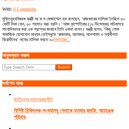
2019-
With:
0 Comments
12-
মুক্তিযুদ্ধবিষয়ক মন্ত্রী আ ক ম মোজাম্মেল হক বলেছেন, ‘রাজকারের তালিকা তৈরিতে ৬০
20
কোটি টাকা কেন, ৬০ পয়সাও খরচ হয়নি।’ আজ বৃহস্পতিবার (১৯ ডিসেম্বর) সচিবালয়ে
সাংবাদিকদের করা এক প্রশ্নের জাবাবে তিনি একথা বলেন। মন্ত্রী বলেন, ‘কিছু লোক
সামাজিক যোগাযোগ মাধ্যম ফেইসবুকে ‘রাজাকার, আলবদর, আলশামস ও স্বাধীনতা
বিরোধীদের’ নামের তালিকা করতে ৬০
বিস্তারিত..
অনুসন্ধান করুন
Search
সর্বশেষ খবর
জাতীয়
নগর মহানগর
রাজনীতি
বিশিষ্ট চিকিৎসক সংখ্যালঘু নেতাকে হত্যার হুমকি: আতঙ্কে
পরিবার