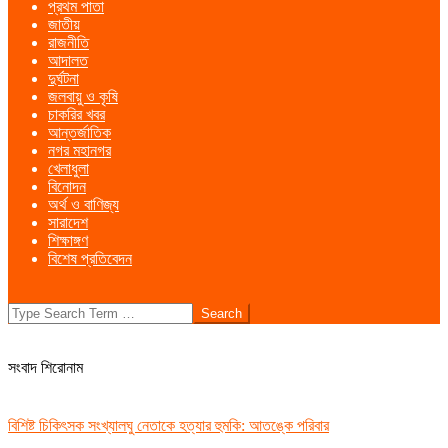
প্রথম পাতা
Menu
জাতীয়
রাজনীতি
আদালত
দুর্ঘটনা
জলবায়ু ও কৃষি
চাকরির খবর
আন্তর্জাতিক
নগর মহানগর
খেলাধুলা
বিনোদন
অর্থ ও বাণিজ্য
সারাদেশ
শিক্ষাঙ্গণ
বিশেষ প্রতিবেদন
Search
সংবাদ শিরোনাম
বিশিষ্ট চিকিৎসক সংখ্যালঘু নেতাকে হত্যার হুমকি: আতঙ্কে পরিবার