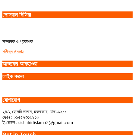
সোস্যাল মিডিয়া
সম্পাদক ও প্রকাশক
শহীদুল ইসলাম
আজকের আবহাওয়া
লাইক করুন
যোগাযোগ
২৪/২ হোসনি দালান, চকবাজার, ঢাকা-১২১১
ফোন : ০১৫৫২৩১৫৪১০
ই-মেইল : sishahidislam52@gmail.com
Get in Touch