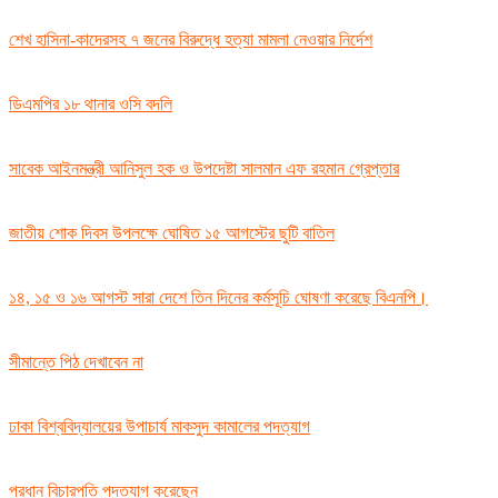
শেখ হাসিনা-কাদেরসহ ৭ জনের বিরুদ্ধে হত্যা মামলা নেওয়ার নির্দেশ
ডিএমপির ১৮ থানার ওসি বদলি
সাবেক আইনমন্ত্রী আনিসুল হক ও উপদেষ্টা সালমান এফ রহমান গ্রেপ্তার
জাতীয় শোক দিবস উপলক্ষে ঘোষিত ১৫ আগস্টের ছুটি বাতিল
১৪, ১৫ ও ১৬ আগস্ট সারা দেশে তিন দিনের কর্মসূচি ঘোষণা করেছে বিএনপি।
সীমান্তে পিঠ দেখাবেন না
ঢাকা বিশ্ববিদ্যালয়ের উপাচার্য মাকসুদ কামালের পদত্যাগ
প্রধান বিচারপতি পদত্যাগ করেছেন