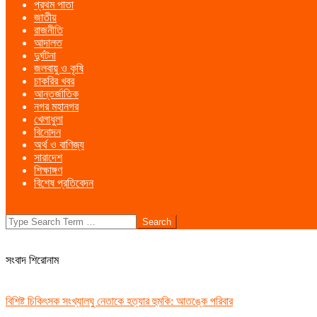
প্রথম পাতা
Menu
জাতীয়
রাজনীতি
আদালত
দুর্ঘটনা
জলবায়ু ও কৃষি
চাকরির খবর
আন্তর্জাতিক
নগর মহানগর
খেলাধুলা
বিনোদন
অর্থ ও বাণিজ্য
সারাদেশ
শিক্ষাঙ্গণ
বিশেষ প্রতিবেদন
Search
সংবাদ শিরোনাম
বিশিষ্ট চিকিৎসক সংখ্যালঘু নেতাকে হত্যার হুমকি: আতঙ্কে পরিবার