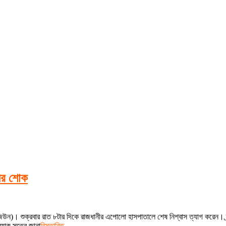
রীর শোক
রাজিউন)। শুক্রবার রাত ৮টার দিকে রাজধানীর এপোলো হাসপাতালে শেষ নিশ্বাস ত্যাগ করেন। ব্
যাক সূত্রে জানা
বিস্তারিত..