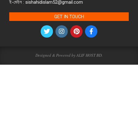
ই-মেইল : sishahidislam52@gmail.com
GET IN TOUCH
Designed & Powered by ALIF HOST BD.