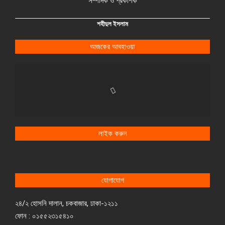
সম্পাদক ও প্রকাশক
শহীদুল ইসলাম
আজকের আবহাওয়া
লাইক করুন
যোগাযোগ
২৪/২ হোসনি দালান, চকবাজার, ঢাকা-১২১১
ফোন : ০১৫৫২৩১৫৪১০