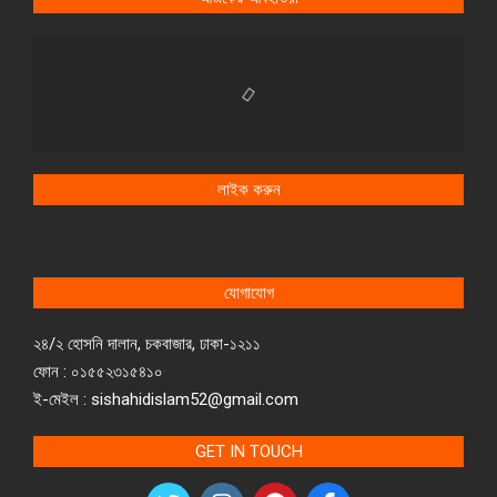
লাইক করুন
যোগাযোগ
২৪/২ হোসনি দালান, চকবাজার, ঢাকা-১২১১
ফোন : ০১৫৫২৩১৫৪১০
ই-মেইল : sishahidislam52@gmail.com
GET IN TOUCH