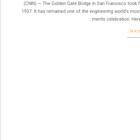
04-
(CNN) — The Golden Gate Bridge in San Francisco took fou
06
1937. It has remained one of the engineering world’s most
merits celebration. Her
বিস্