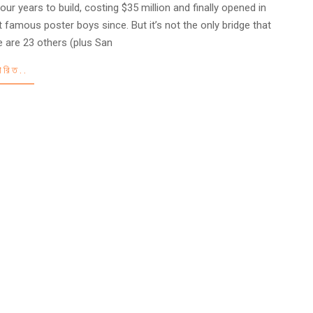
r years to build, costing $35 million and finally opened in
 famous poster boys since. But it’s not the only bridge that
e are 23 others (plus San
তারিত..