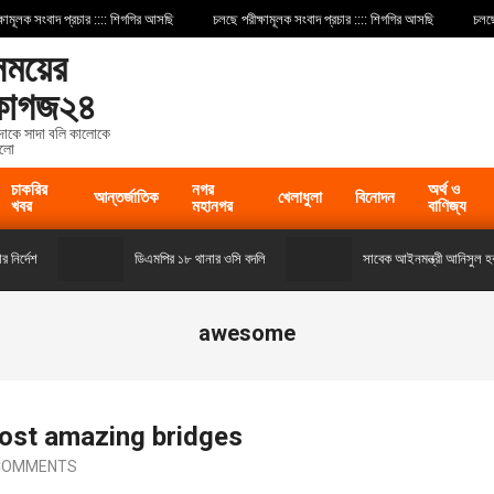
ূলক সংবাদ প্রচার :::: শিগগির আসছি
চলছে পরীক্ষামূলক সংবাদ প্রচার :::: শিগগির আসছি
চলছে পরী
সময়ের
কাগজ২৪
দাকে সাদা বলি কালোকে
লো
চাকরির
নগর
অর্থ ও
আন্তর্জাতিক
খেলাধুলা
বিনোদন
খবর
মহানগর
বাণিজ্য
্দেশ
ডিএমপির ১৮ থানার ওসি বদলি
সাবেক আইনমন্ত্রী আনিসুল হক ও 
awesome
most amazing bridges
COMMENTS