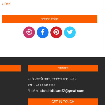
« Oct
সোস্যাল মিডিয়া
যোগাযোগ
২৪/২ হোসনি দালান, চকবাজার, ঢাকা-১২১১
ফোন : ০১৫৫২৩১৫৪১০
ই-মেইল : sishahidislam52@gmail.com
GET IN TOUCH