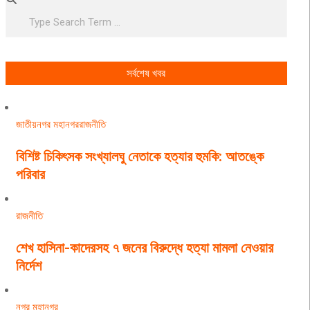
সর্বশেষ খবর
জাতীয়
নগর মহানগর
রাজনীতি
বিশিষ্ট চিকিৎসক সংখ্যালঘু নেতাকে হত্যার হুমকি: আতঙ্কে
পরিবার
রাজনীতি
শেখ হাসিনা-কাদেরসহ ৭ জনের বিরুদ্ধে হত্যা মামলা নেওয়ার
নির্দেশ
নগর মহানগর