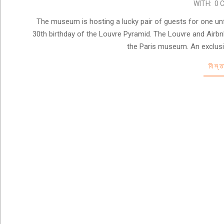
2019-
WITH:
0 
04-
The museum is hosting a lucky pair of guests for one un
04
30th birthday of the Louvre Pyramid. The Louvre and Airbnb
the Paris museum. An exclusiv
বিস্