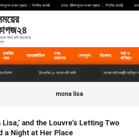
ূলক সংবাদ প্রচার :::: শিগগির আসছি
চলছে পরীক্ষামূলক সংবাদ প্রচার :::: শিগগির আসছি
চলছে পর
সময়ের
কাগজ২৪
দাকে সাদা বলি কালোকে
লো
চাকরির
নগর
অর্থ ও
আন্তর্জাতিক
খেলাধুলা
বিনোদন
খবর
মহানগর
বাণিজ্য
র্দেশ
ডিএমপির ১৮ থানার ওসি বদলি
সাবেক আইনমন্ত্রী আনিসুল হক ও 
mona lisa
Lisa,’ and the Louvre’s Letting Two
 a Night at Her Place