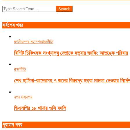
21
Search
সর্বশেষ খবর
জাতীয়
নগর মহানগর
রাজনীতি
বিশিষ্ট চিকিৎসক সংখ্যালঘু নেতাকে হত্যার হুমকি: আতঙ্কে পরিবার
রাজনীতি
শেখ হাসিনা-কাদেরসহ ৭ জনের বিরুদ্ধে হত্যা মামলা নেওয়ার নির্দে
নগর মহানগর
ডিএমপির ১৮ থানার ওসি বদলি
পুরাতন খবর