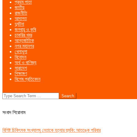
প্রথম পাতা
Menu
জাতীয়
রাজনীতি
আদালত
দুর্ঘটনা
জলবায়ু ও কৃষি
চাকরির খবর
আন্তর্জাতিক
নগর মহানগর
খেলাধুলা
বিনোদন
অর্থ ও বাণিজ্য
সারাদেশ
শিক্ষাঙ্গণ
বিশেষ প্রতিবেদন
Search
সংবাদ শিরোনাম
বিশিষ্ট চিকিৎসক সংখ্যালঘু নেতাকে হত্যার হুমকি: আতঙ্কে পরিবার