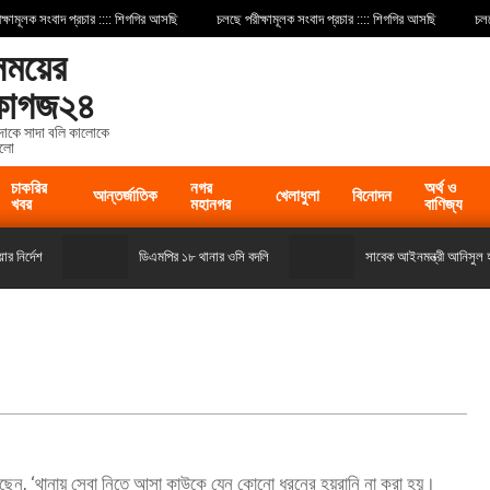
ূলক সংবাদ প্রচার :::: শিগগির আসছি
চলছে পরীক্ষামূলক সংবাদ প্রচার :::: শিগগির আসছি
চলছে পর
সময়ের
কাগজ২৪
দাকে সাদা বলি কালোকে
লো
চাকরির
নগর
অর্থ ও
আন্তর্জাতিক
খেলাধুলা
বিনোদন
খবর
মহানগর
বাণিজ্য
র্দেশ
ডিএমপির ১৮ থানার ওসি বদলি
সাবেক আইনমন্ত্রী আনিসুল হক ও 
েছেন, ‘থানায় সেবা নিতে আসা কাউকে যেন কোনো ধরনের হয়রানি না করা হয়।