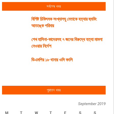
সর্বশেষ খবর
বিশিষ্ট চিকিৎসক সংখ্যালঘু নেতাকে হত্যার হুমকি:
আতঙ্কে পরিবার
শেখ হাসিনা-কাদেরসহ ৭ জনের বিরুদ্ধে হত্যা মামলা
নেওয়ার নির্দেশ
ডিএমপির ১৮ থানার ওসি বদলি
পুরাতন খবর
September 2019
M
T
W
T
F
S
S