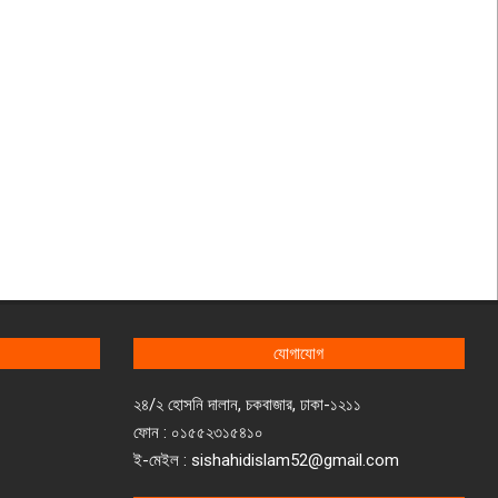
যোগাযোগ
২৪/২ হোসনি দালান, চকবাজার, ঢাকা-১২১১
ফোন : ০১৫৫২৩১৫৪১০
ই-মেইল : sishahidislam52@gmail.com