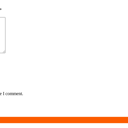
*
me I comment.