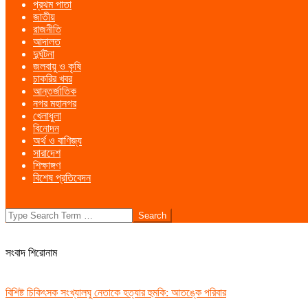
প্রথম পাতা
Menu
জাতীয়
রাজনীতি
আদালত
দুর্ঘটনা
জলবায়ু ও কৃষি
চাকরির খবর
আন্তর্জাতিক
নগর মহানগর
খেলাধুলা
বিনোদন
অর্থ ও বাণিজ্য
সারাদেশ
শিক্ষাঙ্গণ
বিশেষ প্রতিবেদন
Search
সংবাদ শিরোনাম
বিশিষ্ট চিকিৎসক সংখ্যালঘু নেতাকে হত্যার হুমকি: আতঙ্কে পরিবার