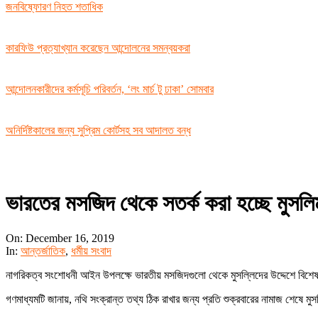
জনবিষ্ফোরণ নিহত শতাধিক
কারফিউ প্রত্যাখ্যান করেছেন আন্দোলনের সমন্বয়করা
আন্দোলনকারীদের কর্মসূচি পরিবর্তন, ‘লং মার্চ টু ঢাকা’ সোমবার
অনির্দিষ্টকালের জন্য সুপ্রিম কোর্টসহ সব আদালত বন্ধ
ভারতের মসজিদ থেকে সতর্ক করা হচ্ছে মুসলি
On:
December 16, 2019
In:
আন্তর্জাতিক
,
ধর্মীয় সংবাদ
নাগরিকত্ব সংশোধনী আইন উপলক্ষে ভারতীয় মসজিদগুলো থেকে মুসল্লিদের উদ্দেশে বিশেষ সত
গণমাধ্যমটি জানায়, নথি সংক্রান্ত তথ্য ঠিক রাখার জন্য প্রতি শুক্রবারের নামাজ শেষে ম