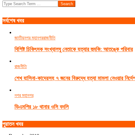
Search
সর্বশেষ খবর
জাতীয়
নগর মহানগর
রাজনীতি
বিশিষ্ট চিকিৎসক সংখ্যালঘু নেতাকে হত্যার হুমকি: আতঙ্কে পরিবার
রাজনীতি
শেখ হাসিনা-কাদেরসহ ৭ জনের বিরুদ্ধে হত্যা মামলা নেওয়ার নির্দে
নগর মহানগর
ডিএমপির ১৮ থানার ওসি বদলি
পুরাতন খবর