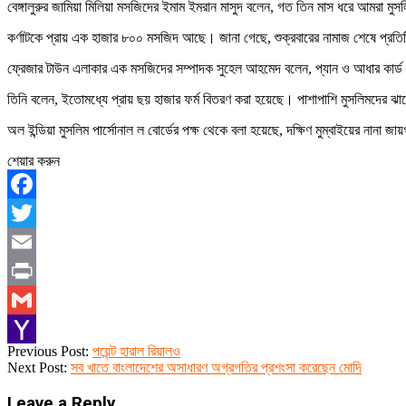
বেঙ্গালুরুর জামিয়া মিলিয়া মসজিদের ইমাম ইমরান মাসুদ বলেন, গত তিন মাস ধরে আমরা ম
কর্ণাটকে প্রায় এক হাজার ৮০০ মসজিদ আছে। জানা গেছে, শুক্রবারের নামাজ শেষে প্রতিট
ফ্রেজার টাউন এলাকার এক মসজিদের সম্পাদক সুহেল আহমেদ বলেন, প্যান ও আধার কার্ড
তিনি বলেন, ইতোমধ্যে প্রায় ছয় হাজার ফর্ম বিতরণ করা হয়েছে। পাশাপাশি মুসলিমদের ঝাম
অল ইন্ডিয়া মুসলিম পার্সোনাল ল বোর্ডের পক্ষ থেকে বলা হয়েছে, দক্ষিণ মুম্বাইয়ের নান
শেয়ার করুন
Facebook
Twitter
Email
Print
Gmail
2019-
Previous Post:
পয়েন্ট হারাল রিয়ালও
Yahoo
12-
Next Post:
সব খাতে বাংলাদেশের অসাধারণ অগ্রগতির প্রশংসা করেছেন মোদি
16
Mail
Leave a Reply