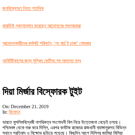
জনবিষ্ফোরণ নিহত শতাধিক
কারফিউ প্রত্যাখ্যান করেছেন আন্দোলনের সমন্বয়করা
আন্দোলনকারীদের কর্মসূচি পরিবর্তন, ‘লং মার্চ টু ঢাকা’ সোমবার
অনির্দিষ্টকালের জন্য সুপ্রিম কোর্টসহ সব আদালত বন্ধ
দিয়া মির্জার বিস্ফোরক টুইট
On:
December 21, 2019
In:
বিনোদন
ভারতে মুসলিমবিদ্বেষী নাগরিকত্ব সংশোধনী বিল নিয়ে উত্তেজনা বেড়েই চলছে।
পশ্চিমবঙ্গ থেকে শুরু করে দিল্লি, এরপর কর্নাটক রাজ্যের রাজধানী ব্যাঙ্গালুরুসহ বিভিন্ন
স্থানে প্রতিবাদ ও বিক্ষোভ ছড়িয়ে পড়েছে। কিছুদিন আগে দিল্লির জামিয়া মিলিয়া