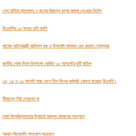
শেখ হাসিনা-কাদেরসহ ৭ জনের বিরুদ্ধে হত্যা মামলা নেওয়ার নির্দেশ
ডিএমপির ১৮ থানার ওসি বদলি
সাবেক আইনমন্ত্রী আনিসুল হক ও উপদেষ্টা সালমান এফ রহমান গ্রেপ্তার
জাতীয় শোক দিবস উপলক্ষে ঘোষিত ১৫ আগস্টের ছুটি বাতিল
১৪, ১৫ ও ১৬ আগস্ট সারা দেশে তিন দিনের কর্মসূচি ঘোষণা করেছে বিএনপি।
সীমান্তে পিঠ দেখাবেন না
ঢাকা বিশ্ববিদ্যালয়ের উপাচার্য মাকসুদ কামালের পদত্যাগ
প্রধান বিচারপতি পদত্যাগ করেছেন