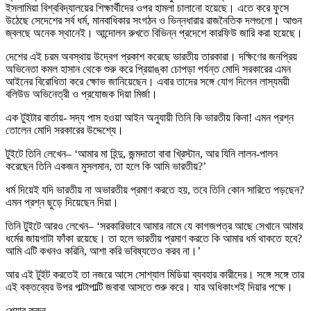
ইসলামিয়া বিশ্ববিদ্যালয়ের শিক্ষার্থীদের ওপর হামলা চালানো হয়েছে। এতে করে ফুসে
উঠেছে সেদেশের সর্ব ধর্ম, মানবাধিকার সংগঠন ও ভিন্নধারার রাজনৈতিক দলগুলো। আগুন
জ্বলছে অনেক স্থানেই। আন্দোলন রুখতে বিভিন্ন প্রদেশে কারফিউ জারি করা হয়েছে।
দেশের এই চরম অবস্থায় উদ্বেগ প্রকাশ করেছে ভারতীয় তারকারা। দক্ষিণের জনপ্রিয়
অভিনেতা কমল হাসান থেকে শুরু করে প্রিয়াঙ্কা চোপড়া পর্যন্ত মোদি সরকারের এমন
আইনের বিরোধিতা করে ক্ষোভ জানিয়েছেন। এবার তাদের সঙ্গে যোগ দিলেন লাস্যময়ী
বলিউড অভিনেত্রী ও প্রযোজক দিয়া মির্জা।
এক টুইটার বার্তায়- সদ্য পাস হওয়া আইন অনুযায়ী তিনি কি ভারতীয় কিনা! এমন প্রশ্ন
তোলেন মোদি সরকারের উদ্দেশ্যে।
টুইটে তিনি লেখেন– ‘আমার মা হিন্দু, জন্মদাতা বাবা খ্রিস্টান, আর যিনি লালন-পালন
করেছেন তিনি একজন মুসলমান, তা হলে কি আমি ভারতীয়?’
ধর্ম দিয়েই যদি ভারতীয় না অভারতীয় প্রমাণ করতে হয়, তবে তিনি কোন সারিতে পড়ছেন?
এমন প্রশ্ন ছুড়ে দিয়েছেন দিয়া।
তিনি টুইটে আরও লেখেন– ‘সরকারিভাবে আমার নামে যে কাগজপত্র আছে সেখানে আমার
ধর্মের জায়গাটা ফাঁকা রয়েছে। তা হলে ভারতীয় প্রমাণ করতে কি আমার ধর্ম থাকতে হবে?
আমি এটি কখনও করিনি, আশা করি ভবিষ্যতেও করব না।’
আর এই টুইট করতেই তা নজরে আসে সোশ্যাল মিডিয়া ব্যবহার কারীদের। সঙ্গে সঙ্গে তার
এই বক্তব্যের উপর পাল্টাপাল্টি জবাবা আসতে শুরু করে। যার অধিকাংশই দিয়ার পক্ষে।
শেয়ার করুন