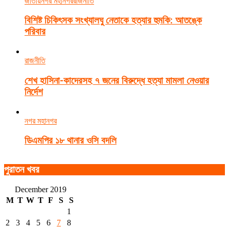
জাতীয়
নগর মহানগর
রাজনীতি
বিশিষ্ট চিকিৎসক সংখ্যালঘু নেতাকে হত্যার হুমকি: আতঙ্কে
পরিবার
রাজনীতি
শেখ হাসিনা-কাদেরসহ ৭ জনের বিরুদ্ধে হত্যা মামলা নেওয়ার
নির্দেশ
নগর মহানগর
ডিএমপির ১৮ থানার ওসি বদলি
পুরাতন খবর
December 2019
M
T
W
T
F
S
S
1
2
3
4
5
6
7
8