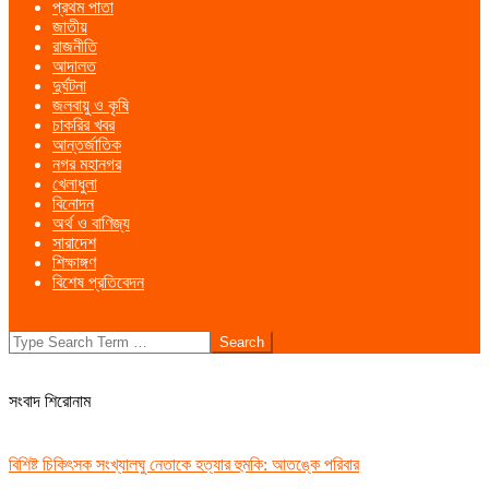
প্রথম পাতা
Menu
জাতীয়
রাজনীতি
আদালত
দুর্ঘটনা
জলবায়ু ও কৃষি
চাকরির খবর
আন্তর্জাতিক
নগর মহানগর
খেলাধুলা
বিনোদন
অর্থ ও বাণিজ্য
সারাদেশ
শিক্ষাঙ্গণ
বিশেষ প্রতিবেদন
Search
সংবাদ শিরোনাম
বিশিষ্ট চিকিৎসক সংখ্যালঘু নেতাকে হত্যার হুমকি: আতঙ্কে পরিবার