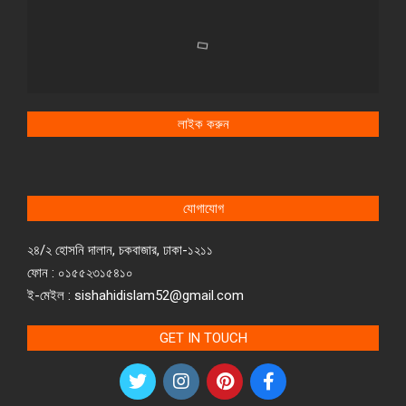
লাইক করুন
যোগাযোগ
২৪/২ হোসনি দালান, চকবাজার, ঢাকা-১২১১
ফোন : ০১৫৫২৩১৫৪১০
ই-মেইল : sishahidislam52@gmail.com
GET IN TOUCH