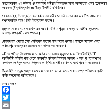
সময়েরকাগজ ২৪ ডটকম এর সম্পাদক শহীদুল ইসলামের মাতা আউয়ালেন নেসা ইন্তেকাল
করেছেন (ইন্নালিল্লাহি ওয়াইন্না ইলাইহি রাজিউন)।
রোববার (২২ ডিসেম্বর) সকাল ৮টায় রাজধানীর হোসনি দালান এলাকার নিজ বাসভবনে
বার্ধক্যজনিত কারণে তিনি ইন্তেকাল করেন।
মৃত্যুকালে তার বয়স হয়েছিল ৯০ বছর। তিনি ২ পুত্র, ১ কন্যা ও আত্মীয়-স্বজনসহ
অসংখ্য গুণগ্রাহী রেখে গেছেন।
রোববার বাদ জোহর ঢাকা মেডিকেল কলেজ হাসপাতাল প্রাঙ্গণে নামাজে জানাজা শেষে
আজিমপুর কবরস্থানে মরহুমার লাশ দাফন করা হয়েছে।
এদিকে শহীদুল ইসলামের মাতা আউয়ালেন নেসার মৃত্যুতে ঢাকা রিপোর্টার্স ইউনিটি
কার্যনির্বাহী কমিটির পক্ষ থেকে সভাপতি রফিকুল ইসলাম আজাদ ও ভারপ্রাপ্ত সাধারণ
সম্পাদক হেলিমুল আলম বিপ্লব এক বিবৃতিতে গভীর শোক ও দু:খ প্রকাশ করেছেন।
ডিআরইউ নেতৃবৃন্দ মরহুমার রুহের মাগফেরাত কামনা করে শোকসন্তপ্ত পরিবারের প্রতি
গভীর সমবেদনা জানিয়েছেন।
শেয়ার করুন
Facebook
Twitter