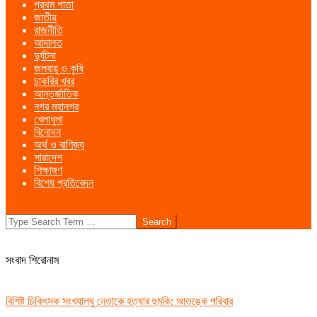
প্রথম পাতা
Menu
জাতীয়
রাজনীতি
আদালত
দুর্ঘটনা
জলবায়ু ও কৃষি
চাকরির খবর
আন্তর্জাতিক
নগর মহানগর
খেলাধুলা
বিনোদন
অর্থ ও বাণিজ্য
সারাদেশ
শিক্ষাঙ্গণ
বিশেষ প্রতিবেদন
Search
সংবাদ শিরোনাম
বিশিষ্ট চিকিৎসক সংখ্যালঘু নেতাকে হত্যার হুমকি: আতঙ্কে পরিবার