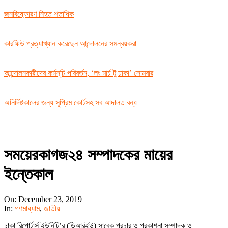
জনবিষ্ফোরণ নিহত শতাধিক
কারফিউ প্রত্যাখ্যান করেছেন আন্দোলনের সমন্বয়করা
আন্দোলনকারীদের কর্মসূচি পরিবর্তন, ‘লং মার্চ টু ঢাকা’ সোমবার
অনির্দিষ্টকালের জন্য সুপ্রিম কোর্টসহ সব আদালত বন্ধ
সময়েরকাগজ২৪ সম্পাদকের মায়ের
ইন্তেকাল
On:
December 23, 2019
In:
গণমাধ্যাম
,
জাতীয়
ঢাকা রিপোর্টার্স ইউনিটি’র (ডিআরইউ) সাবেক প্রচার ও প্রকাশনা সম্পাদক ও