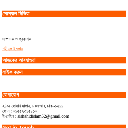
সোস্যাল মিডিয়া
সম্পাদক ও প্রকাশক
শহীদুল ইসলাম
আজকের আবহাওয়া
লাইক করুন
যোগাযোগ
২৪/২ হোসনি দালান, চকবাজার, ঢাকা-১২১১
ফোন : ০১৫৫২৩১৫৪১০
ই-মেইল : sishahidislam52@gmail.com
Get in Touch