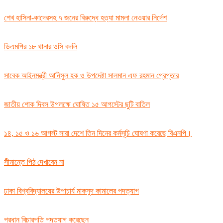
শেখ হাসিনা-কাদেরসহ ৭ জনের বিরুদ্ধে হত্যা মামলা নেওয়ার নির্দেশ
ডিএমপির ১৮ থানার ওসি বদলি
সাবেক আইনমন্ত্রী আনিসুল হক ও উপদেষ্টা সালমান এফ রহমান গ্রেপ্তার
জাতীয় শোক দিবস উপলক্ষে ঘোষিত ১৫ আগস্টের ছুটি বাতিল
১৪, ১৫ ও ১৬ আগস্ট সারা দেশে তিন দিনের কর্মসূচি ঘোষণা করেছে বিএনপি।
সীমান্তে পিঠ দেখাবেন না
ঢাকা বিশ্ববিদ্যালয়ের উপাচার্য মাকসুদ কামালের পদত্যাগ
প্রধান বিচারপতি পদত্যাগ করেছেন