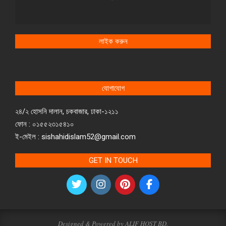
লাইক করুন
যোগাযোগ
২৪/২ হোসনি দালান, চকবাজার, ঢাকা-১২১১
ফোন : ০১৫৫২৩১৫৪১০
ই-মেইল : sishahidislam52@gmail.com
GET IN TOUCH
Designed & Powered by ALIF HOST BD.