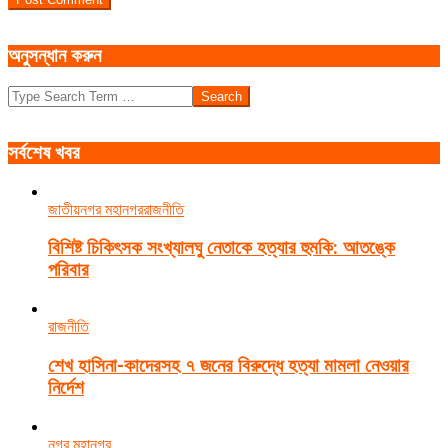
অনুসন্ধান করুন
Search
সর্বশেষ খবর
জাতীয়
নগর মহানগর
রাজনীতি
বিশিষ্ট চিকিৎসক সংখ্যালঘু নেতাকে হত্যার হুমকি: আতঙ্কে
পরিবার
রাজনীতি
শেখ হাসিনা-কাদেরসহ ৭ জনের বিরুদ্ধে হত্যা মামলা নেওয়ার
নির্দেশ
নগর মহানগর