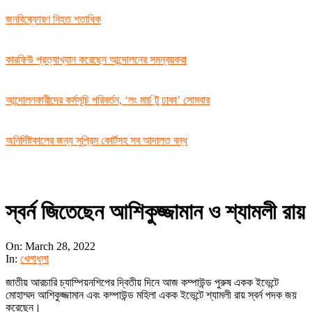
জনবিষ্ফোরণ নিহত শতাধিক
কারফিউ প্রত্যাখ্যান করেছেন আন্দোলনের সমন্বয়করা
আন্দোলনকারীদের কর্মসূচি পরিবর্তন, ‘লং মার্চ টু ঢাকা’ সোমবার
অনির্দিষ্টকালের জন্য সুপ্রিম কোর্টসহ সব আদালত বন্ধ
স্বর্ন জিতেছেন আশিকুজ্জামান ও শ্যামলী রায়
On:
March 28, 2022
In:
খেলাধুলা
জাতীয় আরচারি চ্যাম্পিয়নশিপের দ্বিতীয় দিনে আজ কম্পাউন্ড পুরুষ একক ইভেন্টে
মোহাম্মদ আশিকুজ্জামান এবং কম্পাউন্ড মহিলা একক ইভেন্টে শ্যামলী রায় স্বর্ন পদক জয়
করেছেন।