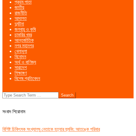
প্রথম পাতা
Menu
জাতীয়
রাজনীতি
আদালত
দুর্ঘটনা
জলবায়ু ও কৃষি
চাকরির খবর
আন্তর্জাতিক
নগর মহানগর
খেলাধুলা
বিনোদন
অর্থ ও বাণিজ্য
সারাদেশ
শিক্ষাঙ্গণ
বিশেষ প্রতিবেদন
Search
সংবাদ শিরোনাম
বিশিষ্ট চিকিৎসক সংখ্যালঘু নেতাকে হত্যার হুমকি: আতঙ্কে পরিবার