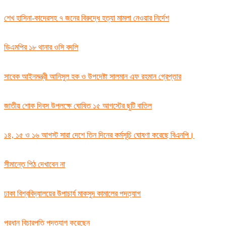
শেখ হাসিনা-কাদেরসহ ৭ জনের বিরুদ্ধে হত্যা মামলা নেওয়ার নির্দেশ
ডিএমপির ১৮ থানার ওসি বদলি
সাবেক আইনমন্ত্রী আনিসুল হক ও উপদেষ্টা সালমান এফ রহমান গ্রেপ্তার
জাতীয় শোক দিবস উপলক্ষে ঘোষিত ১৫ আগস্টের ছুটি বাতিল
১৪, ১৫ ও ১৬ আগস্ট সারা দেশে তিন দিনের কর্মসূচি ঘোষণা করেছে বিএনপি।
সীমান্তে পিঠ দেখাবেন না
ঢাকা বিশ্ববিদ্যালয়ের উপাচার্য মাকসুদ কামালের পদত্যাগ
প্রধান বিচারপতি পদত্যাগ করেছেন