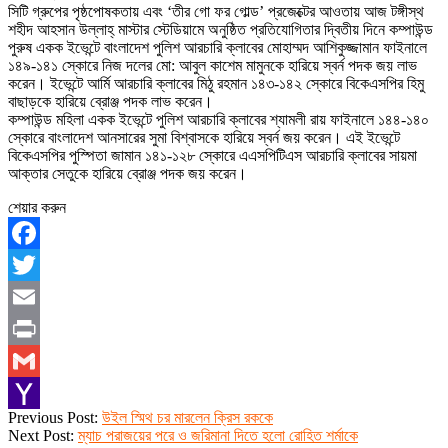
সিটি গ্রুপের পৃষ্ঠপোষকতায় এবং ‘তীর গো ফর গোল্ড’ প্রজেক্টের আওতায় আজ টঙ্গীস্থ
শহীদ আহসান উল্লাহ্ মাস্টার স্টেডিয়ামে অনুষ্ঠিত প্রতিযোগিতার দ্বিতীয় দিনে কম্পাউন্ড
পুরুষ একক ইভেন্টে বাংলাদেশ পুলিশ আরচারি ক্লাবের মোহাম্মদ আশিকুজ্জামান ফাইনালে
১৪৯-১৪১ স্কোরে নিজ দলের মো: আবুল কাশেম মামুনকে হারিয়ে স্বর্ন পদক জয় লাভ
করেন। ইভেন্টে আর্মি আরচারি ক্লাবের মিঠু রহমান ১৪৩-১৪২ স্কোরে বিকেএসপির হিমু
বাছাড়কে হারিয়ে ব্রোঞ্জ পদক লাভ করেন।
কম্পাউন্ড মহিলা একক ইভেন্টে পুলিশ আরচারি ক্লাবের শ্যামলী রায় ফাইনালে ১৪৪-১৪০
স্কোরে বাংলাদেশ আনসারের সুমা বিশ্বাসকে হারিয়ে স্বর্ন জয় করেন। এই ইভেন্টে
বিকেএসপির পুস্পিতা জামান ১৪১-১২৮ স্কোরে এএসপিটিএস আরচারি ক্লাবের সায়মা
আক্তার সেতুকে হারিয়ে ব্রোঞ্জ পদক জয় করেন।
শেয়ার করুন
Facebook
Twitter
Email
Print
Gmail
2022-
Previous Post:
উইল স্মিথ চর মারলেন ক্রিস রককে
Yahoo
03-
Next Post:
ম্যাচ পরাজয়ের পরে ও জরিমানা দিতে হলো রোহিত শর্মাকে