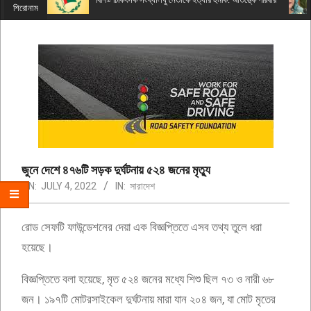
Menu
শিরোনাম
জুনে দেশে ৪৭৬টি সড়ক দুর্ঘটনায় ৫২৪ জনের মৃত্যু
ON:
JULY 4, 2022
IN:
সারাদেশ
রোড সেফটি ফাউন্ডেশনের দেয়া এক বিজ্ঞপ্তিতে এসব তথ্য তুলে ধরা
হয়েছে।
বিজ্ঞপ্তিতে বলা হয়েছে, মৃত ৫২৪ জনের মধ্যে শিশু ছিল ৭৩ ও নারী ৬৮
জন। ১৯৭টি মোটরসাইকেল দুর্ঘটনায় মারা যান ২০৪ জন, যা মোট মৃতের