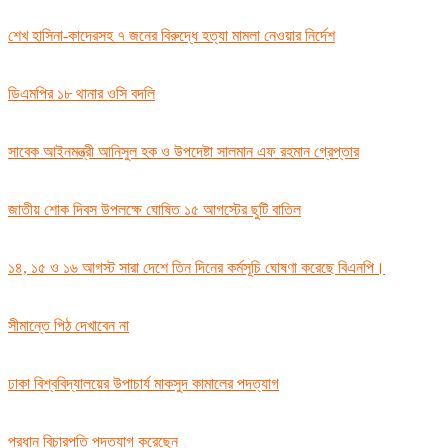
শেখ হাসিনা-কাদেরসহ ৭ জনের বিরুদ্ধে হত্যা মামলা নেওয়ার নির্দেশ
ডিএমপির ১৮ থানার ওসি বদলি
সাবেক আইনমন্ত্রী আনিসুল হক ও উপদেষ্টা সালমান এফ রহমান গ্রেপ্তার
জাতীয় শোক দিবস উপলক্ষে ঘোষিত ১৫ আগস্টের ছুটি বাতিল
১৪, ১৫ ও ১৬ আগস্ট সারা দেশে তিন দিনের কর্মসূচি ঘোষণা করেছে বিএনপি।
সীমান্তে পিঠ দেখাবেন না
ঢাকা বিশ্ববিদ্যালয়ের উপাচার্য মাকসুদ কামালের পদত্যাগ
প্রধান বিচারপতি পদত্যাগ করেছেন