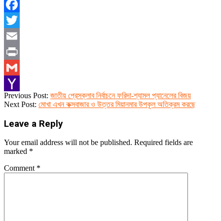
Facebook
Twitter
Email
Print
Gmail
2023-
Previous Post:
জাতীয় প্রেসক্লাব নির্বাচনে ফরিদা-শ্যামল প্যানেলের বিজয়
Yahoo
01-
Next Post:
মোখা এখন কক্সবাজার ও উত্তর মিয়ানমার উপকূল অতিক্রম করছে
11
Mail
Leave a Reply
Your email address will not be published.
Required fields are
marked
*
Comment
*