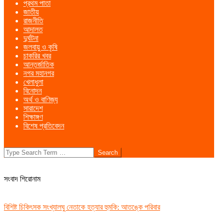
প্রথম পাতা
Menu
জাতীয়
রাজনীতি
আদালত
দুর্ঘটনা
জলবায়ু ও কৃষি
চাকরির খবর
আন্তর্জাতিক
নগর মহানগর
খেলাধুলা
বিনোদন
অর্থ ও বাণিজ্য
সারাদেশ
শিক্ষাঙ্গণ
বিশেষ প্রতিবেদন
Search
সংবাদ শিরোনাম
বিশিষ্ট চিকিৎসক সংখ্যালঘু নেতাকে হত্যার হুমকি: আতঙ্কে পরিবার