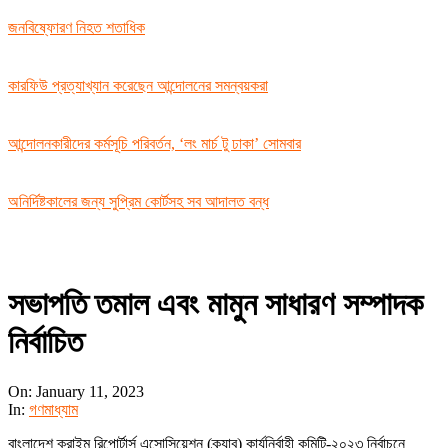
জনবিষ্ফোরণ নিহত শতাধিক
কারফিউ প্রত্যাখ্যান করেছেন আন্দোলনের সমন্বয়করা
আন্দোলনকারীদের কর্মসূচি পরিবর্তন, ‘লং মার্চ টু ঢাকা’ সোমবার
অনির্দিষ্টকালের জন্য সুপ্রিম কোর্টসহ সব আদালত বন্ধ
সভাপতি তমাল এবং মামুন সাধারণ সম্পাদক
নির্বাচিত
On:
January 11, 2023
In:
গণমাধ্যাম
বাংলাদেশ ক্রাইম রিপোর্টার্স এসোসিয়েশন (ক্র্যাব) কার্যনির্বাহী কমিটি-২০২৩ নির্বাচনে