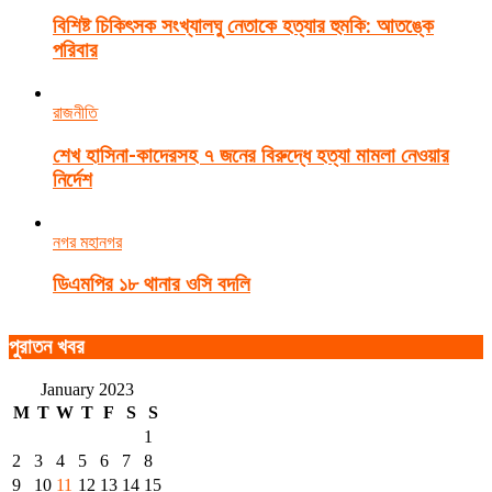
বিশিষ্ট চিকিৎসক সংখ্যালঘু নেতাকে হত্যার হুমকি: আতঙ্কে
পরিবার
রাজনীতি
শেখ হাসিনা-কাদেরসহ ৭ জনের বিরুদ্ধে হত্যা মামলা নেওয়ার
নির্দেশ
নগর মহানগর
ডিএমপির ১৮ থানার ওসি বদলি
পুরাতন খবর
January 2023
M
T
W
T
F
S
S
1
2
3
4
5
6
7
8
9
10
11
12
13
14
15