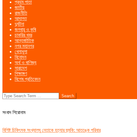
প্রথম পাতা
Menu
জাতীয়
রাজনীতি
আদালত
দুর্ঘটনা
জলবায়ু ও কৃষি
চাকরির খবর
আন্তর্জাতিক
নগর মহানগর
খেলাধুলা
বিনোদন
অর্থ ও বাণিজ্য
সারাদেশ
শিক্ষাঙ্গণ
বিশেষ প্রতিবেদন
Search
সংবাদ শিরোনাম
বিশিষ্ট চিকিৎসক সংখ্যালঘু নেতাকে হত্যার হুমকি: আতঙ্কে পরিবার