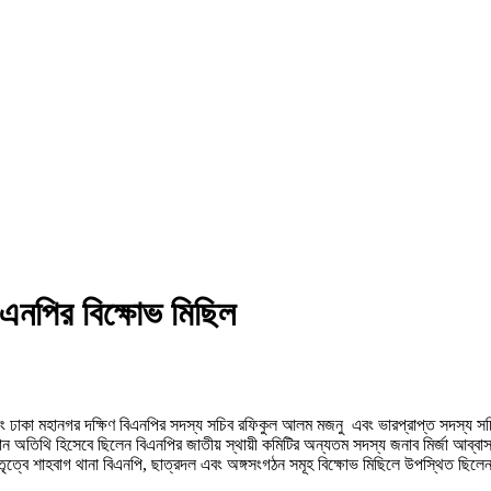
বিএনপির বিক্ষোভ মিছিল
া এবং ঢাকা মহানগর দক্ষিণ বিএনপির সদস্য সচিব রফিকুল আলম মজনু এবং ভারপ্রাপ্ত সদস্য স
ান অতিথি হিসেবে ছিলেন বিএনপির জাতীয় স্থায়ী কমিটির অন্যতম সদস্য জনাব মির্জা আব্বাস।
ত্বে শাহবাগ থানা বিএনপি, ছাত্রদল এবং অঙ্গসংগঠন সমূহ বিক্ষোভ মিছিলে উপস্থিত ছিলেন । 