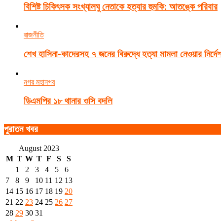
বিশিষ্ট চিকিৎসক সংখ্যালঘু নেতাকে হত্যার হুমকি: আতঙ্কে পরিবার
রাজনীতি
শেখ হাসিনা-কাদেরসহ ৭ জনের বিরুদ্ধে হত্যা মামলা নেওয়ার নির্দে
নগর মহানগর
ডিএমপির ১৮ থানার ওসি বদলি
পুরাতন খবর
August 2023
M
T
W
T
F
S
S
1
2
3
4
5
6
7
8
9
10
11
12
13
14
15
16
17
18
19
20
21
22
23
24
25
26
27
28
29
30
31