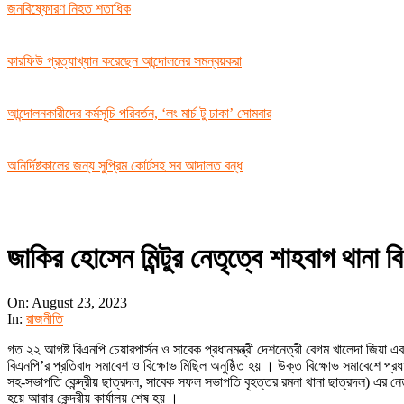
জনবিষ্ফোরণ নিহত শতাধিক
কারফিউ প্রত্যাখ্যান করেছেন আন্দোলনের সমন্বয়করা
আন্দোলনকারীদের কর্মসূচি পরিবর্তন, ‘লং মার্চ টু ঢাকা’ সোমবার
অনির্দিষ্টকালের জন্য সুপ্রিম কোর্টসহ সব আদালত বন্ধ
জাকির হোসেন মিন্টুর নেতৃত্বে শাহবাগ থানা 
On:
August 23, 2023
In:
রাজনীতি
গত ২২ আগষ্ট বিএনপি চেয়ারপার্সন ও সাবেক প্রধানমন্ত্রী দেশনেত্রী বেগম খালেদা জিয়
বিএনপি’র প্রতিবাদ সমাবেশ ও বিক্ষোভ মিছিল অনুষ্ঠিত হয় । উক্ত বিক্ষোভ সমাবেশে প্রধ
সহ-সভাপতি কেন্দ্রীয় ছাত্রদল, সাবেক সফল সভাপতি বৃহত্তর রমনা থানা ছাত্রদল) এর নেতৃ
হয়ে আবার কেন্দ্রীয় কার্যালয় শেষ হয় ।