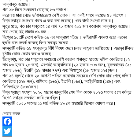
আক্রান্ত হয়েছে।
গত ২৮ দিনে সংক্রমণ বেড়েছে ৬৩ শতাংশ।
করোনায় মারা গেছে দু’হাজারেরও বেশি লোক। যা একই সময়ে কমেছে ৪৮ শতাংশ।
বিশ্ব স্বাস্থ্য সংস্থার খবরে এ কথা বলা হয়েছে। খবর বার্তা সংস্থা তাস’র।
সূত্র মতে, গত চার সপ্তাহে ১৪ লাখ ৭০ হাজার ২০১ জন করোনায় আক্রান্ত হয়েছে।
মারা গেছে দুই হাজার ৫৯ জন।
বিশ্বের ১০৩টি দেশে কভিড-১৯ এর সংক্রমণ ঘটছে। ভাইরাসটি এখনও বড়ো ধরনের
হুমকি বলে সতর্ক করেছে বিশ্ব স্বাস্থ্য সংস্থা।
সংস্থাটি কভিড-১৯ সংক্রান্ত বিধি নিষেধ মেনে চলার আহ্বান জানিয়েছে। এছাড়া টিকার
বুস্টার ডোজ দেয়ার কথাও বলেছে।
উল্লেখ্য, গত চার সপ্তাহে সবচেয়ে বেশি করোনা শনাক্ত হয়েছে দক্ষিণ কোরিয়ায় (১২
লাখ ৮৬ হাজার ২৮ জন), এরপরই অষ্ট্রেলিয়ায় (২২ হাজার ৮৩৬ জন), যুক্তরাজ্যে (২১
হাজার ৮৬৬), ইতালি (১৯ হাজার ৭৭৭) এবং সিঙ্গাপুরে (১৮ হাজার ১২৫)জন।
গত ২৪ জুলাই থেকে ২০ আগস্ট পর্যন্ত করোনায় সবচেয়ে বেশি লোক মারা গেছে দক্ষিণ
কোরিয়ায় (৩২৮ জন), রাশিয়ায় (১৬৬), ইতালি (১৬৫), অষ্ট্রেলিয়ায় (১৪৮) এবং
ফিলিপাইনে (১৩৬)জন।
বিশ্ব স্বাস্থ্য সংস্থা ২০২০ সালের জানুয়ারির শেষ দিক থেকে ২০২৩ সালের ৫মে পর্যন্ত
বিশে^ স্বাস্থ্য সতর্কতা জারি রেখেছিল।
সংস্থাটি ২০২০ সালের ১১ মার্চ কভিড-১৯ কে মহামারি হিসেবে ঘোষণা করে।
শেয়ার করুন
Facebook