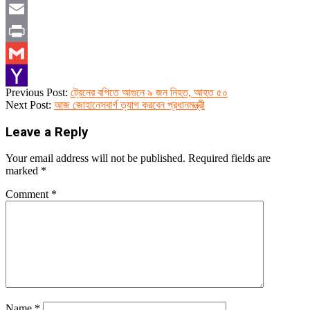
Twitter
Email
Print
Gmail
2023-
Previous Post:
ট্রেনের বগিতে আগুনে ৯ জন নিহত, আহত ৫০
Yahoo
08-
Next Post:
আজ জোহানেসবার্গ ত্যাগ করবেন প্রধানমন্ত্রী
26
Mail
Leave a Reply
Your email address will not be published.
Required fields are
marked
*
Comment
*
Name
*