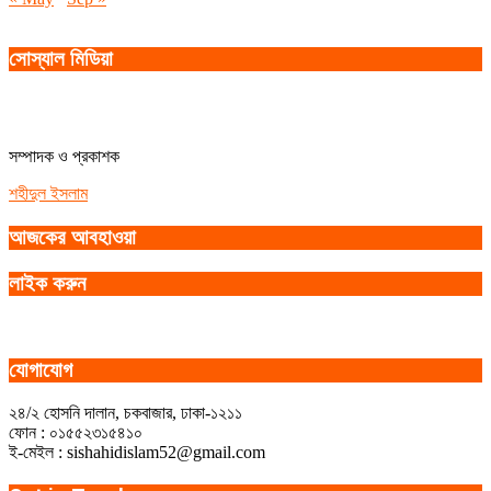
সোস্যাল মিডিয়া
সম্পাদক ও প্রকাশক
শহীদুল ইসলাম
আজকের আবহাওয়া
লাইক করুন
যোগাযোগ
২৪/২ হোসনি দালান, চকবাজার, ঢাকা-১২১১
ফোন : ০১৫৫২৩১৫৪১০
ই-মেইল : sishahidislam52@gmail.com