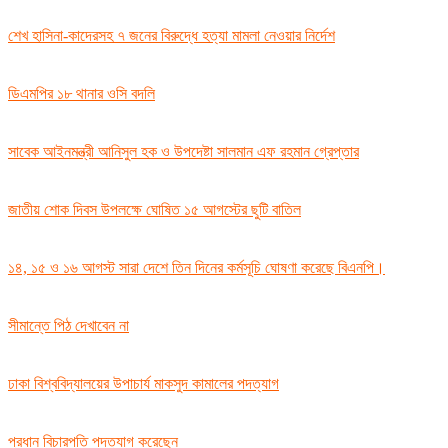
শেখ হাসিনা-কাদেরসহ ৭ জনের বিরুদ্ধে হত্যা মামলা নেওয়ার নির্দেশ
ডিএমপির ১৮ থানার ওসি বদলি
সাবেক আইনমন্ত্রী আনিসুল হক ও উপদেষ্টা সালমান এফ রহমান গ্রেপ্তার
জাতীয় শোক দিবস উপলক্ষে ঘোষিত ১৫ আগস্টের ছুটি বাতিল
১৪, ১৫ ও ১৬ আগস্ট সারা দেশে তিন দিনের কর্মসূচি ঘোষণা করেছে বিএনপি।
সীমান্তে পিঠ দেখাবেন না
ঢাকা বিশ্ববিদ্যালয়ের উপাচার্য মাকসুদ কামালের পদত্যাগ
প্রধান বিচারপতি পদত্যাগ করেছেন