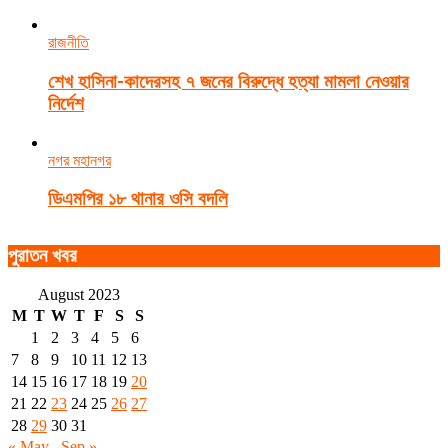
রাজনীতি
শেখ হাসিনা-কাদেরসহ ৭ জনের বিরুদ্ধে হত্যা মামলা নেওয়ার
নির্দেশ
নগর মহানগর
ডিএমপির ১৮ থানার ওসি বদলি
পুরাতন খবর
August 2023
M
T
W
T
F
S
S
1
2
3
4
5
6
7
8
9
10
11
12
13
14
15
16
17
18
19
20
21
22
23
24
25
26
27
28
29
30
31
« May
Sep »