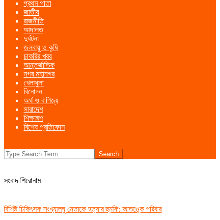
প্রথম পাতা
Menu
জাতীয়
রাজনীতি
আদালত
দুর্ঘটনা
জলবায়ু ও কৃষি
চাকরির খবর
আন্তর্জাতিক
নগর মহানগর
খেলাধুলা
বিনোদন
অর্থ ও বাণিজ্য
সারাদেশ
শিক্ষাঙ্গণ
বিশেষ প্রতিবেদন
Search
সংবাদ শিরোনাম
বিশিষ্ট চিকিৎসক সংখ্যালঘু নেতাকে হত্যার হুমকি: আতঙ্কে পরিবার