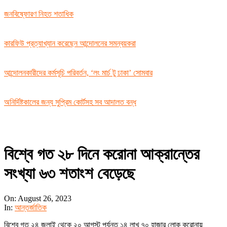
জনবিষ্ফোরণ নিহত শতাধিক
কারফিউ প্রত্যাখ্যান করেছেন আন্দোলনের সমন্বয়করা
আন্দোলনকারীদের কর্মসূচি পরিবর্তন, ‘লং মার্চ টু ঢাকা’ সোমবার
অনির্দিষ্টকালের জন্য সুপ্রিম কোর্টসহ সব আদালত বন্ধ
বিশ্বে গত ২৮ দিনে করোনা আক্রান্তের
সংখ্যা ৬৩ শতাংশ বেড়েছে
On:
August 26, 2023
In:
আন্তর্জাতিক
বিশ্বে গত ২৪ জুলাই থেকে ২০ আগস্ট পর্যন্ত ১৪ লাখ ৭০ হাজার লোক করোনায়