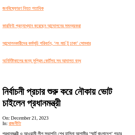
জনবিষ্ফোরণ নিহত শতাধিক
কারফিউ প্রত্যাখ্যান করেছেন আন্দোলনের সমন্বয়করা
আন্দোলনকারীদের কর্মসূচি পরিবর্তন, ‘লং মার্চ টু ঢাকা’ সোমবার
অনির্দিষ্টকালের জন্য সুপ্রিম কোর্টসহ সব আদালত বন্ধ
নির্বাচনী প্রচার শুরু করে নৌকায় ভোট
চাইলেন প্রধানমন্ত্রী
On:
December 21, 2023
In:
রাজনীতি
প্রধানমন্ত্রী ও আওয়ামী লীগ সভাপতি শেখ হাসিনা আগামীর ‘স্মার্ট বাংলাদেশ’ গড়ার