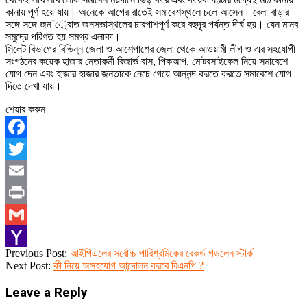
কানায় পূর্ণ হয়ে যায়। অনেকে আগের রাতেই সমাবেশস্থলে চলে আসেন। বেলা বাড়ার
সঙ্গে সঙ্গে জন¯্রােত জনসভাস্থলের চারপাশপূর্ণ করে বহুদূর পর্যন্ত দীর্ঘ হয়। যেন মানব
সমুদ্রে পরিণত হয় সমগ্র এলাকা।
সিলেট বিভাগের বিভিন্ন জেলা ও আশেপাশের জেলা থেকে আওয়ামী লীগ ও এর সহযোগী
সংগঠনের কয়েক হাজার নেতাকর্মী রিজার্ভ বাস, পিকআপ, মোটরসাইকেল নিয়ে সমাবেশে
যোগ দেন এবং হাজার হাজার জনতাকে নেচে গেয়ে আননন্দ করতে করতে সমাবেশে যোগ
দিতে দেখা যায়।
শেয়ার করুন
Facebook
Twitter
Email
Print
Gmail
2023-
Previous Post:
আইপিএলের সর্বোচ্চ পারিশ্রমিকের রেকর্ড গড়লেন স্টার্ক
Yahoo
12-
Next Post:
কী নিয়ে অসহযোগ আন্দোলন করবে বিএনপি ?
21
Mail
Leave a Reply