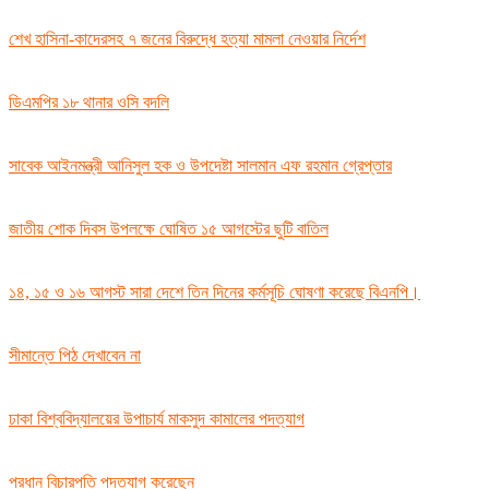
শেখ হাসিনা-কাদেরসহ ৭ জনের বিরুদ্ধে হত্যা মামলা নেওয়ার নির্দেশ
ডিএমপির ১৮ থানার ওসি বদলি
সাবেক আইনমন্ত্রী আনিসুল হক ও উপদেষ্টা সালমান এফ রহমান গ্রেপ্তার
জাতীয় শোক দিবস উপলক্ষে ঘোষিত ১৫ আগস্টের ছুটি বাতিল
১৪, ১৫ ও ১৬ আগস্ট সারা দেশে তিন দিনের কর্মসূচি ঘোষণা করেছে বিএনপি।
সীমান্তে পিঠ দেখাবেন না
ঢাকা বিশ্ববিদ্যালয়ের উপাচার্য মাকসুদ কামালের পদত্যাগ
প্রধান বিচারপতি পদত্যাগ করেছেন