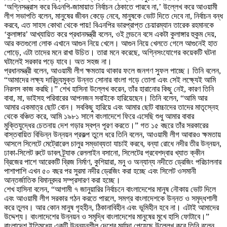
‘অগ্নিসন্ত্রাস করে বিএনপি-জামায়াত নির্বাচন ঠেকাতে পারবে না,’ উল্লেখ করে আওয়ামী
লীগ সভাপতি বলেন, মানুষের জীবন কেড়ে নেবে, মানুষকে ভোট দিতে দেবে না, নির্বাচন বন্ধ
করবে, এত সাহস কোথা থেকে পায়! বিএনপির ভারপ্রাপ্ত চেয়ারম্যান তারেক রহমানকে
‘কুলাঙ্গার’ আখ্যায়িত করে প্রধানমন্ত্রী বলেন, ওই লন্ডনে বসে একটা কুলাঙ্গার হুকুম দেয়,
আর কতগুলো লোক এখানে আগুন নিয়ে খেলে। আগুন নিয়ে খেলতে গেলে আগুনেই হাত
পোড়ে, এটা তাদের মনে রাখা উচিত। তারা মনে করেছে, অগ্নিসংযোগের কয়েকটি ঘটনা
ঘটালেই সরকার পড়ে যাবে। অত সহজ না।
প্রধানমন্ত্রী বলেন, আওয়ামী লীগ ক্ষমতায় থাকার ফলে জনগণ সুফল পাচ্ছে। তিনি বলেন,
“আমাদের লক্ষ্য দারিদ্র্যমুক্ত উন্নত সোনার বাংলা গড়ে তোলা এবং সেই লক্ষ্যেই আমি
নিরলস কাজ করছি।” শেখ হাসিনা উল্লেখ করেন, তাঁর হারানোর কিছু নেই, কারণ তিনি
বাবা, মা, ভাইসহ পরিবারের আপনজন সবাইকে হারিয়েছেন। তিনি বলেন, “আমি আর
আমার একমাত্র ছোট বোন। সবকিছু হারিয়ে এবং আমার ছোট বাচ্চাদের তাদের মাতৃস্নেহ
থেকে বঞ্চিত করে, আমি ১৯৮১ সালে বাংলাদেশে ফিরে এসেছি শুধু আমার বাবার
মুক্তিযুদ্ধের চেতনায় দেশ গড়ার স্বপ্ন পূরণ করতে।” গত ১৫ বছরে তাঁর সরকারের
বাস্তবায়িত বিভিন্ন উন্নয়ন প্রকল্প তুলে ধরে তিনি বলেন, আওয়ামী লীগ আবারও ক্ষমতায়
আসলে সিলেটে মেট্রোরেল চালুর সম্ভাব্যতা যাচাই করবে, বন্যা রোধে নদীর তীর উন্নয়ন,
ঢাকা-সিলেট রুটে ডাবল ট্র্যাক রেললাইন বসানো, সিলেটের প্রবেশদ্বার খ্যাত ক্কীন
ব্রিজের পাশে আরেকটি ব্রিজ নির্মাণ, কুশিয়ারা, মনু ও অন্যান্য নদীতে ড্রেজিং পরিচালনার
পাশাপাশি এখন ৫০ বছর পর সুরমা নদীর ড্রেজিং করা হচ্ছে এবং সিলেট ওসমানী
আন্তর্জাতিক বিমানবন্দর সম্প্রসারণ করা হচ্ছে।
শেখ হাসিনা বলেন, “আগামী ৭ জানুয়ারির নির্বাচনে বাংলাদেশের মানুষ নৌকায় ভোট দিলে
এবং আওয়ামী লীগ সরকার গঠন করতে পারলে, সমগ্র বাংলাদেশকে উন্নত ও সমৃদ্ধশালী
করে তুলব। আর কোন মানুষ গৃহহীন, ঠিকানাবিহীন এবং ভূমিহীন হবে না। এটাই আমাদের
উদ্দেশ্য। বাংলাদেশের উন্নয়ন ও সমৃদ্ধি বাংলাদেশের মানুষের মুখে হাসি ফোটাবে।”
বাংলাদেশ ইতিমধ্যে একটি উন্নয়নশীল দেশের মর্যাদা পেয়েছে উল্লেখ করে তিনি বলেন,