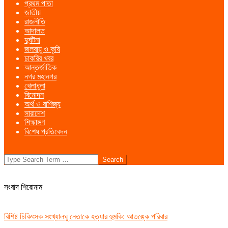
প্রথম পাতা
Menu
জাতীয়
রাজনীতি
আদালত
দুর্ঘটনা
জলবায়ু ও কৃষি
চাকরির খবর
আন্তর্জাতিক
নগর মহানগর
খেলাধুলা
বিনোদন
অর্থ ও বাণিজ্য
সারাদেশ
শিক্ষাঙ্গণ
বিশেষ প্রতিবেদন
Search
সংবাদ শিরোনাম
বিশিষ্ট চিকিৎসক সংখ্যালঘু নেতাকে হত্যার হুমকি: আতঙ্কে পরিবার