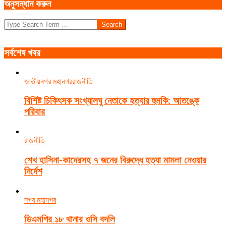
অনুসন্ধান করুন
Search
সর্বশেষ খবর
জাতীয়
নগর মহানগর
রাজনীতি
বিশিষ্ট চিকিৎসক সংখ্যালঘু নেতাকে হত্যার হুমকি: আতঙ্কে
পরিবার
রাজনীতি
শেখ হাসিনা-কাদেরসহ ৭ জনের বিরুদ্ধে হত্যা মামলা নেওয়ার
নির্দেশ
নগর মহানগর
ডিএমপির ১৮ থানার ওসি বদলি