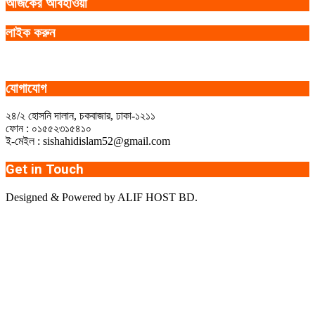
আজকের আবহাওয়া
লাইক করুন
যোগাযোগ
২৪/২ হোসনি দালান, চকবাজার, ঢাকা-১২১১
ফোন : ০১৫৫২৩১৫৪১০
ই-মেইল : sishahidislam52@gmail.com
Get in Touch
Designed & Powered by ALIF HOST BD.