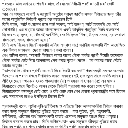
প্রত্যয়ে আজ এখানে দেশবাসীর কাছে তাঁর দলের নির্বাচনী প্রতীক ‘নৌকায়’ ভোট
চেয়েছেন।
আর এর মাধ্যমে আগামী ৭ জানুয়ারি অনুষ্ঠেয় দ্বাদশ জাতীয় সংসদ নির্বাচনের জন্য তাঁর
দলের আনুষ্ঠানিক নির্বাচনী প্রচার শুরু করেছেন তিনি।
তিনি বলেন, ‘স্মার্ট বাংলাদেশ মানে স্মার্ট সরকার, স্মার্ট জনগণ, স্মার্ট ইকোনমি এবং স্মার্ট
সোসাইটি। এর মাধ্যমে আমরা বাংলাদেশকে একটি আধুনিক প্রযুক্তি নির্ভর বাংলাদেশ
হিসেবে গড়ে তুলব, যা, টেকসই অর্থনীতি, মেধাভিত্তিক শিক্ষা, উন্নত সমাজ, ন্যায়পরায়ণ
বাংলাদেশ, স্বচ্ছ বাংলাদেশ হবে।’
তিনি আজ বিকেলে সিলেট সরকারি আলিয়া মাদ্রাসা মাঠে স্থানীয় আওয়ামী লীগ আয়োজিত
এক বিশাল জনসভায় দেওয়া ভাষণে এ কথা বলেন।
শেখ হাসিনা বলেন, “আগামী নির্বাচনে আমরা যাদের নৌকা মার্কার প্রার্থী দিয়েছি তাদেরকে
নৌকা মার্কায় ভোট দিয়ে আপনাদের সেবা করার সুযোগ দেবেন। আপনাদের কাছে সেটাই
আমার আহ্বান।”
“আপনারা কি নৌকার প্রার্থীদের ভোট দিয়ে বিজয়ী করবেন?” প্রধানমন্ত্রী সমবেত জনতার
উদ্দেশ্যে এ প্রশ্ন রাখলে উপস্থিত জনতা সমস্বরে দুই হাত তুলে তাতে সম্মতি জানায়।
ঐতিহ্য মেনে এখানকার হযরত শাহজালাল (র:) ও হযরত শাহ পরান (র:) এর মাজার
জিয়ারতের শেষে সিলেট-১ আসন থেকে নির্বাচনী প্রচারণা শুরু করেন শেখ হাসিনা।
জিয়ারতকালে বঙ্গবন্ধুর ছোট মেয়ে ও তাঁর ছোট বোন শেখ রেহানা প্রধানমন্ত্রীর সঙ্গে ছিলেন
এবং সমাবেশের মঞ্চেও উপস্থিত ছিলেন তিনি।
প্রধানমন্ত্রী বলেন, লুটেরা-খুনি-দুর্নীতিবাজ ও এতিমের টাকা আত্মসাৎকারীরা নির্বাচন বানচাল
করার জন্য মানুষকে জীবন্ত পুড়িয়ে হত্যা করছে। যারা লুটেরা, খুনি, হত্যাকারী,
দুর্নীতিবাজ, এতিমের অর্থ আত্মসাৎকারী তারাই এদেশের মানুষকে আগুন দিয়ে পোড়ায়।
নির্বাচন বানচাল করতে চায়। তিনি অগ্নিসংযোগ এবং মানুষকে জীবন্ত পুড়িয়ে মারার
বিরুদ্ধে প্রতিরোধ গড়ে তোলার জন্য দেশবাসীর প্রতি অনুরোধ জানান।