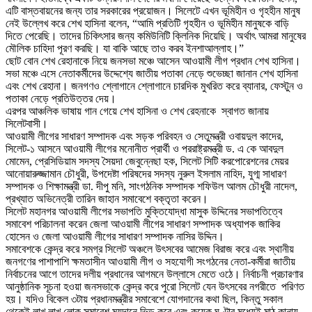
এটি বাস্তবায়নের জন্য তার সরকারের প্রয়োজন। সিলেটে এখন ভূমিহীন ও গৃহহীন মানুষ
নেই উল্লেখ করে শেখ হাসিনা বলেন, “আমি প্রতিটি গৃহহীন ও ভূমিহীন মানুষকে বাড়ি
দিতে পেরেছি। তাদের চিকিৎসার জন্য কমিউনিটি ক্লিনিক দিয়েছি। অর্থাৎ আমরা মানুষের
মৌলিক চাহিদা পূরণ করছি। যা বাকি আছে তাও করব ইনশাআল্লাহ।”
ছোট বোন শেখ রেহানাকে নিয়ে জনসভা মঞ্চে আসেন আওয়ামী লীগ প্রধান শেখ হাসিনা।
সভা মঞ্চে এসে নেতাকর্মীদের উদ্দেশ্যে জাতীয় পতাকা নেড়ে শুভেচ্ছা জানান শেখ হাসিনা
এবং শেখ রেহানা। জনগণও শ্লোগানে শ্লোগানে চারদিক মুখরিত করে ব্যানার, ফেস্টুন ও
পতাকা নেড়ে প্রতিউত্তর দেয়।
এরপর আঞ্চলিক ভাষায় গান গেয়ে শেখ হাসিনা ও শেখ রেহনাকে স্বাগত জানায়
সিলেটবাসী।
আওয়ামী লীগের সাধারণ সম্পাদক এবং সড়ক পরিবহন ও সেতুমন্ত্রী ওবায়দুল কাদের,
সিলেট-১ আসনে আওয়ামী লীগের মনোনীত প্রার্থী ও পররাষ্ট্রমন্ত্রী ড. এ কে আবদুল
মোমেন, প্রেসিডিয়াম সদস্য সৈয়দা জেবুন্নেছা হক, সিলেট সিটি করপোরেশনের মেয়র
আনোয়ারুজ্জামান চৌধুরী, উপদেষ্টা পরিষদের সদস্য নুরুল ইসলাম নাহিদ, যুগ্ম সাধারণ
সম্পাদক ও শিক্ষামন্ত্রী ডা. দীপু মনি, সাংগঠনিক সম্পাদক শফিউল আলম চৌধুরী নাদেল,
প্রখ্যাত অভিনেত্রী তারিন জাহান সমাবেশে বক্তৃতা করেন।
সিলেট মহানগর আওয়ামী লীগের সভাপতি মুক্তিযোদ্ধা মাসুক উদ্দিনের সভাপতিত্বে
সমাবেশ পরিচালনা করেন জেলা আওয়ামী লীগের সাধারণ সম্পাদক অধ্যাপক জাকির
হোসেন ও জেলা আওয়ামী লীগের সাধারণ সম্পাদক নাসির উদ্দিন।
সমাবেশকে কেন্দ্র করে সমগ্র সিলেট অঞ্চলে উৎসবের আমেজ বিরাজ করে এবং স্থানীয়
জনগণের পাশাপাশি ক্ষমতাসীন আওয়ামী লীগ ও সহযোগী সংগঠনের নেতা-কর্মীরা জাতীয়
নির্বাচনের আগে তাদের দলীয় প্রধানের আগমনে উল্লাসে মেতে ওঠে। নির্বাচনী প্রচারণার
আনুষ্ঠানিক সূচনা হওয়া জনসভাকে কেন্দ্র করে পুরো সিলেট যেন উৎসবের নগরীতে পরিণত
হয়। যদিও বিকেল ৩টায় প্রধানমন্ত্রীর সমাবেশে যোগদানের কথা ছিল, কিন্তু সকাল
থেকেই লাখ লাখ লোক সমাবেশ ময়দানে ভিড় করে এবং কয়েক ঘণ্টার মধ্যেই মাঠ কানায়