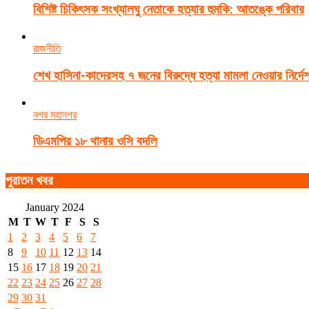
বিশিষ্ট চিকিৎসক সংখ্যালঘু নেতাকে হত্যার হুমকি: আতঙ্কে পরিবার
রাজনীতি
শেখ হাসিনা-কাদেরসহ ৭ জনের বিরুদ্ধে হত্যা মামলা নেওয়ার নির্দে
নগর মহানগর
ডিএমপির ১৮ থানার ওসি বদলি
পুরাতন খবর
January 2024
M
T
W
T
F
S
S
1
2
3
4
5
6
7
8
9
10
11
12
13
14
15
16
17
18
19
20
21
22
23
24
25
26
27
28
29
30
31