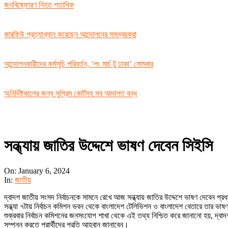
জনবিষ্ফোরণ নিহত শতাধিক
কারফিউ প্রত্যাখ্যান করেছেন আন্দোলনের সমন্বয়করা
আন্দোলনকারীদের কর্মসূচি পরিবর্তন, ‘লং মার্চ টু ঢাকা’ সোমবার
অনির্দিষ্টকালের জন্য সুপ্রিম কোর্টসহ সব আদালত বন্ধ
সন্ধ্যায় জাতির উদ্দেশে ভাষণ দেবেন সিইসি
On:
January 6, 2024
In:
জাতীয়
দ্বাদশ জাতীয় সংসদ নির্বাচনকে সামনে রেখে আজ সন্ধ্যায় জাতির উদ্দেশে ভাষণ দেবেন প্র
সন্ধ্যা ৭টায় নির্বাচন কমিশন ভবন থেকে বাংলাদেশ টেলিভিশন ও বাংলাদেশ বেতারে তার ভাষ
শুক্রবার নির্বাচন কমিশনের জনসংযোগ শাখা থেকে এই তথ্য নিশ্চিত করে জানানো হয়, দ্বাদশ স
সম্পন্ন করতে প্রার্থীদের প্রতি আহ্বান জানাবেন।