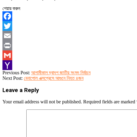
শেয়ার করুন
Facebook
Twitter
Email
Print
Gmail
2024-
Previous Post:
আগামীকাল দ্বাদশ জাতীয় সংসদ নির্বাচন
Yahoo
01-
Next Post:
বেনাপোল এক্সপ্রেসে আগুনে নিহত ৪জন
06
Mail
Leave a Reply
Your email address will not be published.
Required fields are marked