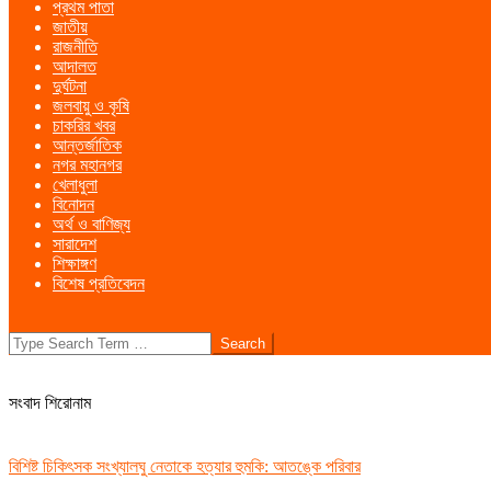
প্রথম পাতা
Menu
জাতীয়
রাজনীতি
আদালত
দুর্ঘটনা
জলবায়ু ও কৃষি
চাকরির খবর
আন্তর্জাতিক
নগর মহানগর
খেলাধুলা
বিনোদন
অর্থ ও বাণিজ্য
সারাদেশ
শিক্ষাঙ্গণ
বিশেষ প্রতিবেদন
Search
সংবাদ শিরোনাম
বিশিষ্ট চিকিৎসক সংখ্যালঘু নেতাকে হত্যার হুমকি: আতঙ্কে পরিবার