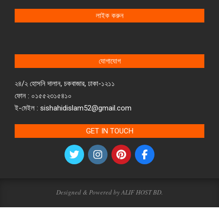
লাইক করুন
যোগাযোগ
২৪/২ হোসনি দালান, চকবাজার, ঢাকা-১২১১
ফোন : ০১৫৫২৩১৫৪১০
ই-মেইল : sishahidislam52@gmail.com
GET IN TOUCH
Designed & Powered by ALIF HOST BD.