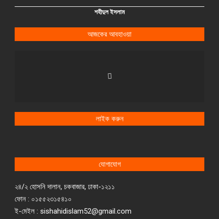
শহীদুল ইসলাম
আজকের আবহাওয়া
লাইক করুন
যোগাযোগ
২৪/২ হোসনি দালান, চকবাজার, ঢাকা-১২১১
ফোন : ০১৫৫২৩১৫৪১০
ই-মেইল : sishahidislam52@gmail.com