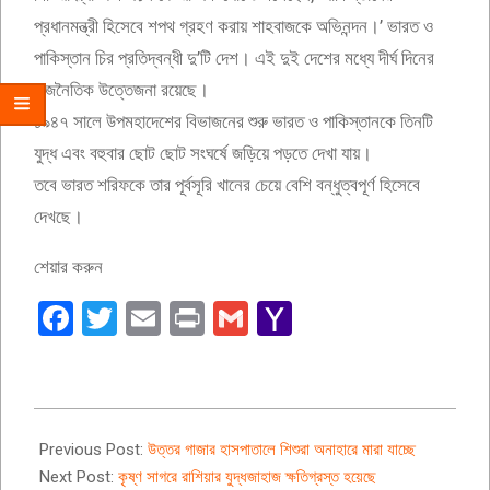
প্রধানমন্ত্রী হিসেবে শপথ গ্রহণ করায় শাহবাজকে অভিনন্দন।’ ভারত ও
পাকিস্তান চির প্রতিদ্বন্ধী দু’টি দেশ। এই দুই দেশের মধ্যে দীর্ঘ দিনের
রাজনৈতিক উত্তেজনা রয়েছে।
১৯৪৭ সালে উপমহাদেশের বিভাজনের শুরু ভারত ও পাকিস্তানকে তিনটি
যুদ্ধ এবং বহুবার ছোট ছোট সংঘর্ষে জড়িয়ে পড়তে দেখা যায়।
তবে ভারত শরিফকে তার পূর্বসূরি খানের চেয়ে বেশি বন্ধুত্বপূর্ণ হিসেবে
দেখছে।
শেয়ার করুন
Facebook
Twitter
Email
Print
Gmail
Yahoo
Mail
2024-
03-
Previous Post:
উত্তর গাজার হাসপাতালে শিশুরা অনাহারে মারা যাচ্ছে
05
Next Post:
কৃষ্ণ সাগরে রাশিয়ার যুদ্ধজাহাজ ক্ষতিগ্রস্ত হয়েছে