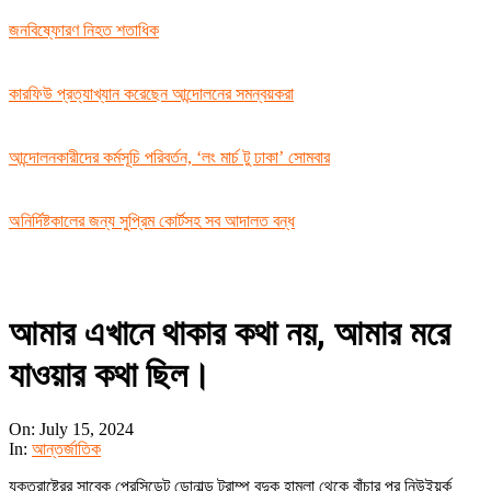
জনবিষ্ফোরণ নিহত শতাধিক
কারফিউ প্রত্যাখ্যান করেছেন আন্দোলনের সমন্বয়করা
আন্দোলনকারীদের কর্মসূচি পরিবর্তন, ‘লং মার্চ টু ঢাকা’ সোমবার
অনির্দিষ্টকালের জন্য সুপ্রিম কোর্টসহ সব আদালত বন্ধ
আমার এখানে থাকার কথা নয়, আমার মরে
যাওয়ার কথা ছিল।
On:
July 15, 2024
In:
আন্তর্জাতিক
যুক্তরাষ্ট্রের সাবেক প্রেসিডেন্ট ডোনাল্ড ট্রাম্প বন্দুক হামলা থেকে বাঁচার পর নিউইয়র্ক