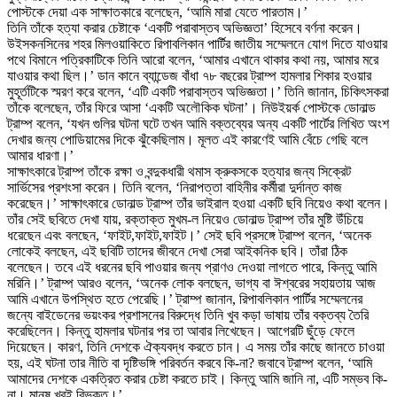
পোস্টকে দেয়া এক সাক্ষাতকারে বলেছেন, ‘আমি মারা যেতে পারতাম।’
তিনি তাঁকে হত্যা করার চেষ্টাকে ‘একটি পরাবাস্তব অভিজ্ঞতা’ হিসেবে বর্ণনা করেন।
উইসকনসিনের শহর মিলওয়াকিতে রিপাবলিকান পার্টির জাতীয় সম্মেলনে যোগ দিতে যাওয়ার
পথে বিমানে পত্রিকাটিকে তিনি আরো বলেন, ‘আমার এখানে থাকার কথা নয়, আমার মরে
যাওয়ার কথা ছিল।’ ডান কানে ব্যান্ডেজ বাঁধা ৭৮ বছরের ট্রাম্প হামলার শিকার হওয়ার
মুহূর্তটিকে স্মরণ করে বলেন, ‘এটি একটি পরাবাস্তব অভিজ্ঞতা।’ তিনি জানান, চিকিৎসকরা
তাঁকে বলেছেন, তাঁর ফিরে আসা ‘একটি অলৌকিক ঘটনা’। নিউইয়র্ক পোস্টকে ডোনাল্ড
ট্রাম্প বলেন, ‘যখন গুলির ঘটনা ঘটে তখন আমি বক্তব্যের অন্য একটি পার্টের লিখিত অংশ
দেখার জন্য পোডিয়ামের দিকে ঝুঁকেছিলাম। মূলত এই কারণেই আমি বেঁচে গেছি বলে
আমার ধারণা।’
সাক্ষাৎকারে ট্রাম্প তাঁকে রক্ষা ও বন্দুকধারী থমাস ক্রুকসকে হত্যার জন্য সিক্রেট
সার্ভিসের প্রশংসা করেন। তিনি বলেন, ‘নিরাপত্তা বাহিনীর কর্মীরা দুর্দান্ত কাজ
করেছেন।’ সাক্ষাৎকারে ডোনাল্ড ট্রাম্প তাঁর ভাইরাল হওয়া একটি ছবি নিয়েও কথা বলেন।
তাঁর সেই ছবিতে দেখা যায়, রক্তাক্ত মুখম-ল নিয়েও ডোনাল্ড ট্রাম্প তাঁর মুষ্টি উঁচিয়ে
ধরেছেন এবং বলছেন, ‘ফাইট,ফাইট,ফাইট।’ সেই ছবি প্রসঙ্গে ট্রাম্প বলেন, ‘অনেক
লোকেই বলছেন, এই ছবিটি তাদের জীবনে দেখা সেরা আইকনিক ছবি। তাঁরা ঠিক
বলেছেন। তবে এই ধরনের ছবি পাওয়ার জন্য প্রাণও দেওয়া লাগতে পারে, কিন্তু আমি
মরিনি।’ ট্রাম্প আরও বলেন, ‘অনেক লোক বলছেন, ভাগ্য বা ঈশ্বরের সহায়তায় আজ
আমি এখানে উপস্থিত হতে পেরেছি।’ ট্রাম্প জানান, রিপাবলিকান পার্টির সম্মেলনের
জন্যে বাইডেনের ভয়ংকর প্রশাসনের বিরুদ্ধে তিনি খুব কড়া ভাষায় তাঁর বক্তব্য তৈরি
করেছিলেন। কিন্তু হামলার ঘটনার পর তা আবার লিখেছেন। আগেরটি ছুঁড়ে ফেলে
দিয়েছেন। কারণ, তিনি দেশকে ঐক্যবদ্ধ করতে চান। এ সময় তাঁর কাছে জানতে চাওয়া
হয়, এই ঘটনা তার নীতি বা দৃষ্টিভঙ্গি পরিবর্তন করবে কি-না? জবাবে ট্রাম্প বলেন, ‘আমি
আমাদের দেশকে একত্রিত করার চেষ্টা করতে চাই। কিন্তু আমি জানি না, এটি সম্ভব কি-
না। মানুষ খুবই বিভক্ত।’