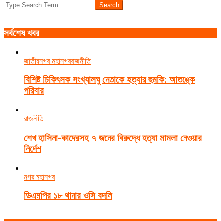
Search
সর্বশেষ খবর
জাতীয়
নগর মহানগর
রাজনীতি
বিশিষ্ট চিকিৎসক সংখ্যালঘু নেতাকে হত্যার হুমকি: আতঙ্কে
পরিবার
রাজনীতি
শেখ হাসিনা-কাদেরসহ ৭ জনের বিরুদ্ধে হত্যা মামলা নেওয়ার
নির্দেশ
নগর মহানগর
ডিএমপির ১৮ থানার ওসি বদলি