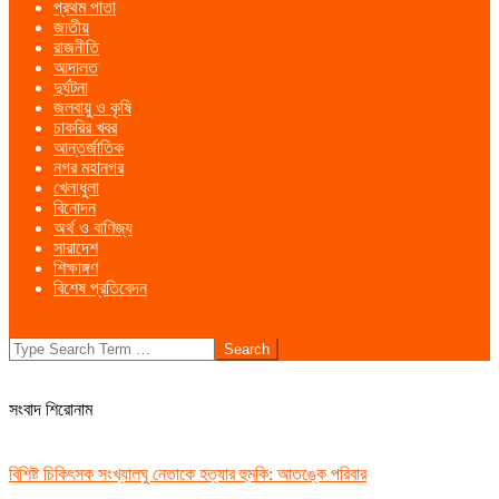
প্রথম পাতা
Menu
জাতীয়
রাজনীতি
আদালত
দুর্ঘটনা
জলবায়ু ও কৃষি
চাকরির খবর
আন্তর্জাতিক
নগর মহানগর
খেলাধুলা
বিনোদন
অর্থ ও বাণিজ্য
সারাদেশ
শিক্ষাঙ্গণ
বিশেষ প্রতিবেদন
Search
সংবাদ শিরোনাম
বিশিষ্ট চিকিৎসক সংখ্যালঘু নেতাকে হত্যার হুমকি: আতঙ্কে পরিবার