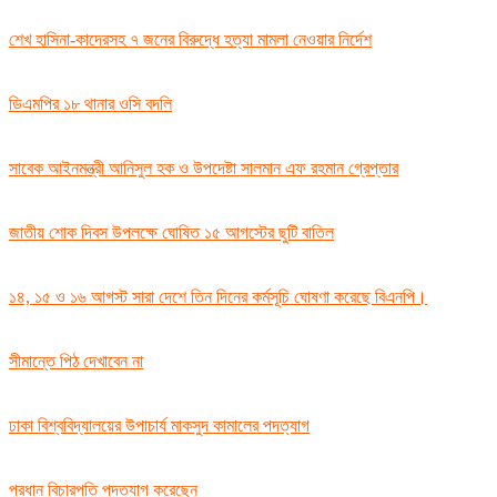
শেখ হাসিনা-কাদেরসহ ৭ জনের বিরুদ্ধে হত্যা মামলা নেওয়ার নির্দেশ
ডিএমপির ১৮ থানার ওসি বদলি
সাবেক আইনমন্ত্রী আনিসুল হক ও উপদেষ্টা সালমান এফ রহমান গ্রেপ্তার
জাতীয় শোক দিবস উপলক্ষে ঘোষিত ১৫ আগস্টের ছুটি বাতিল
১৪, ১৫ ও ১৬ আগস্ট সারা দেশে তিন দিনের কর্মসূচি ঘোষণা করেছে বিএনপি।
সীমান্তে পিঠ দেখাবেন না
ঢাকা বিশ্ববিদ্যালয়ের উপাচার্য মাকসুদ কামালের পদত্যাগ
প্রধান বিচারপতি পদত্যাগ করেছেন