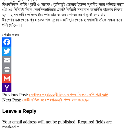
রিপাবলিকান পার্টির প্রার্থী ও সাবেক প্রেসিডেন্ট ডোনাল্ড ট্রাম্প স্থানীয় সময় শনিবার সন্ধ্যা
৬টা ১৫ মিনিটের দিকে পেনসিলভানিয়ায় একটি নির্বাচনী সমাবেশে অতর্কিত হামলার শিকার
হন। হামলাকারীর গুলিতে ট্রাম্পের ডান কানের ওপরের অংশ ফুটো হয়ে যায়।
ট্রাম্পের মঞ্চ থেকে প্রায় ১৩০ গজ দূরের একটি ছাদ থেকে হামলাকারী তাঁকে লক্ষ্য করে
গুলি ছোঁড়েন।
শেয়ার করুন
Facebook
Twitter
Email
Print
Gmail
2024-
Previous Post:
নেপালের প্রধানমন্ত্রী হিসেবে শপথ নিলেন কেপি শর্মা অলি
Yahoo
07-
Next Post:
কোটা বাতিল করে প্রধানমন্ত্রী শপথ ভঙ্গ করেছেন
15
Mail
Leave a Reply
Your email address will not be published.
Required fields are
marked
*