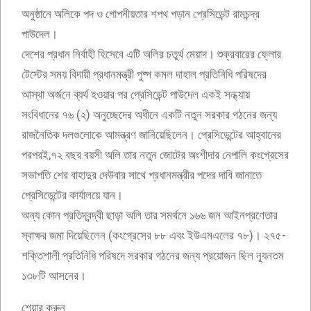
অনুষ্ঠানে অলিকে পদ ও গোপনীয়তার শপথ পড়ান প্রেসিডেন্ট রামচন্দ্র
পাউদেল।
দেশের প্রধান নির্বাহী হিসেবে এটি অলির চতুর্থ মেয়াদ। শুক্রবারের ফ্লোর
টেস্টের সময় বিদায়ী প্রধানমন্ত্রী পুষ্প কমল দাহাল প্রতিনিধি পরিষদের
আস্থা অর্জনে ব্যর্থ হওয়ার পর প্রেসিডেন্ট পাউদেল একই সন্ধ্যায়
সংবিধানের ৭৬ (২) অনুচ্ছেদের অধীনে একটি নতুন সরকার গঠনের জন্য
রাজনৈতিক দলগুলোকে আমন্ত্রণ জানিয়েছিলেন। প্রেসিডেন্টের আহ্বানের
পরপরই,৭২ বছর বয়সী অলি তার নতুন জোটের অংশীদার নেপালি কংগ্রেসের
সভাপতি শের বাহাদুর দেউবার সাথে প্রধানমন্ত্রীর পদের দাবি জানাতে
প্রেসিডেন্টের কার্যালয়ে যান।
অন্য কোন প্রতিদ্বন্দ্বী ছাড়া অলি তার সমর্থনে ১৬৬ জন আইনপ্রণেতার
স্বাক্ষর জমা দিয়েছিলেন (কংগ্রেসের ৮৮ এবং ইউএমএলের ৭৮)। ২৭৫-
শক্তিশালী প্রতিনিধি পরিষদে সরকার গঠনের জন্য প্রয়োজন ছিল ন্যূনতম
১৩৮টি আসনের।
শেয়ার করুন