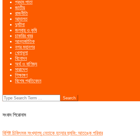
প্রথম পাতা
Menu
জাতীয়
রাজনীতি
আদালত
দুর্ঘটনা
জলবায়ু ও কৃষি
চাকরির খবর
আন্তর্জাতিক
নগর মহানগর
খেলাধুলা
বিনোদন
অর্থ ও বাণিজ্য
সারাদেশ
শিক্ষাঙ্গণ
বিশেষ প্রতিবেদন
Search
সংবাদ শিরোনাম
বিশিষ্ট চিকিৎসক সংখ্যালঘু নেতাকে হত্যার হুমকি: আতঙ্কে পরিবার