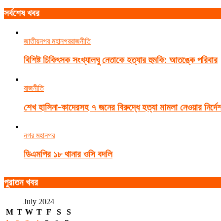
সর্বশেষ খবর
জাতীয়
নগর মহানগর
রাজনীতি
বিশিষ্ট চিকিৎসক সংখ্যালঘু নেতাকে হত্যার হুমকি: আতঙ্কে পরিবার
রাজনীতি
শেখ হাসিনা-কাদেরসহ ৭ জনের বিরুদ্ধে হত্যা মামলা নেওয়ার নির্দে
নগর মহানগর
ডিএমপির ১৮ থানার ওসি বদলি
পুরাতন খবর
July 2024
M
T
W
T
F
S
S