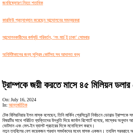
জনবিষ্ফোরণ নিহত শতাধিক
কারফিউ প্রত্যাখ্যান করেছেন আন্দোলনের সমন্বয়করা
আন্দোলনকারীদের কর্মসূচি পরিবর্তন, ‘লং মার্চ টু ঢাকা’ সোমবার
অনির্দিষ্টকালের জন্য সুপ্রিম কোর্টসহ সব আদালত বন্ধ
ট্রাম্পকে জয়ী করতে মাসে ৪৫ মিলিয়ন ডলার 
On:
July 16, 2024
In:
আন্তর্জাতিক
টেক বিলিয়নিয়ার ইলন মাস্ক বলেছেন, তিনি মার্কিন প্রেসিডেন্ট নির্বাচনে ডোনাল্ড ট্রাম্প
বিষয়টির সাথে পরিচিত ব্যক্তিদের উদ্ধৃতি দিয়ে জার্নাল রিপোর্টে বলেছে, মাস্কের অনুদান
ভোটদান এবং মেল-ইন ব্যালট প্রচারের দিকে মনোনিবেশ করবে।
নতুন তহবিলের বেশ কয়েকজন প্রধান সমর্থকদের মধ্যে মাস্ক একজন। তহবিল সরবরাহে অন্যদের