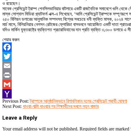
ও রয়েছেন।
সাবেক প্রেসিডেন্ট ট্রাম্প পেনসিলভানিয়ার বাটলারে একটি রাজনৈতিক সমাবেশে গুলি থেকে বেঁচে
মাস্ক সোশ্যাল মিডিয়া প্ল্যাটফর্ম এক্স-এ লিখেছেন, ‘আমি প্রেসিডেন্ট ট্রাম্পকে সম্পূণর
২৫০ বিলিয়ন ডলারের আনুমানিক সম্পদসহ বিশ্বের সবচেয়ে ধনী ব্যক্তি মাস্ক, ২০২৪ সালের মার
মার্চ মাসে, বিলিয়নিয়ার নেলসন পেল্টজের ফ্লোরিডা বাসভবনে আয়োজিত একটি দাতা প্রাতঃ
যদিও মার্কিন যুক্তরাষ্ট্রে ব্যক্তিগত প্রচারাভিযানের দান প্রতি ব্যক্তি ৩,৩০০ ডলার
শেয়ার করুন
Facebook
Twitter
Email
Print
Gmail
2024-
Previous Post:
ট্রাম্পকে আনুষ্ঠানিকভাবে রিপাবলিকান দলের প্রেসিডেন্ট প্রার্থী ঘোষণা
Yahoo
07-
Next Post:
ধাওয়া-পাল্টা ধাওয়ার পর শিক্ষার্থীদের দখলে নতুন বাজার
16
Mail
Leave a Reply
Your email address will not be published.
Required fields are marked