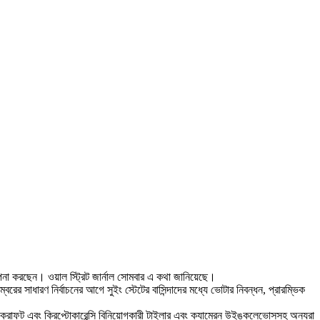
িকল্পনা করছেন। ওয়াল স্ট্রিট জার্নাল সোমবার এ কথা জানিয়েছে।
ের সাধারণ নির্বাচনের আগে সুইং স্টেটের বাসিন্দাদের মধ্যে ভোটার নিবন্ধন, প্রারম্ভিক
ি ক্রাফট এবং ক্রিপ্টোকারেন্সি বিনিয়োগকারী টাইলার এবং ক্যামেরন উইঙ্কলেভোসসহ অন্যরা