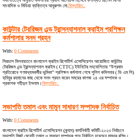
সভাপতিত্বে অনুষ্ঠিত কর্মশালায় প্রধান আলোচক হিসেবে উপস্থিত ছিলেন বিশিষ্ট
সাংবাদিক ও মিডিয়া ব্যক্তিত্ব আবুরুশদ মো.
বিস্তারিত..
কাউন্টার টেররিজম এন্ড ট্রান্সন্যাশনাল ক্রাইম প্রশিক্ষন
কর্মশালার সনদ গ্রহন
2023-
With:
0 Comments
10-
সিরডাপ মিলনায়তনে বাংলাদেশ ক্রাইম রিপোর্টার্স এসোসিয়েশন আয়োজিত কাউন্টার
10
টেররিজম এন্ড ট্রান্সন্যাশনাল ক্রাইম ( CTTC) ইউনিটের সহযোগিতায় “উগ্রবাদ
প্রতিরোধে গণমাধ্যমকর্মীর ভুমিকা” প্রশিক্ষন কর্মশালা শেষে পুলিশ কমিশনার ( ডি এম পি)
হাবিবুর রহমানের কাছ থেকে সনদ গ্রহন করেন সময়ের কাগজ ২৪ এর সম্পাদক ও
প্রকাশক শহীদুল ইসলাম।
বিস্তারিত..
সভাপতি তমাল এবং মামুন সাধারণ সম্পাদক নির্বাচিত
2023-
With:
0 Comments
01-
বাংলাদেশ ক্রাইম রিপোর্টার্স এসোসিয়েশন (ক্র্যাব) কার্যনির্বাহী কমিটি-২০২৩ নির্বাচনে
11
সভাপতি মির্জা মেহেদী তমাল ও সাধারণ সম্পাদক পদে নির্বাচিত হয়েছেন মামুনুর রশিদ।