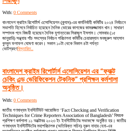
সিরাজুল
2024-
With:
0 Comments
01-
বাংলাদেশ ক্রাইম রিপোর্টার্স এসোসিয়েশন (ক্র্যাব)-এর কার্যনির্বাহী কমিটির ২০২৪ নির্বাচনে
16
সভাপতি হিসেবে নির্বাচিত হয়েছেন দৈনিক ভোরের কাগজের কামরুজ্জামান খান। সাধারণ
সম্পাদক পদে বিজয়ী হয়েছেন দৈনিক যুগান্তরের সিরাজুল ইসলাম। সোমবার (১৫
জানুয়ারি) সন্ধ্যায় পাঁচ সদস্যের নির্বাচন পরিচালনা কমিটির চেয়ারম্যান মনজুরুল আহসান
বুলবুল ফলাফল ঘোষণা করেন। সকাল ১০টা থেকে বিকাল ৪টা পর্যন্ত
ভোটগ্রহণ
বিস্তারিত..
বাংলাদেশ ক্রাইম রিপোর্টার্স এসোসিয়েশন এর “ফ্যাক্ট
চেকিং এন্ড ভেরিফিকেশন টেকনিক” প্রশিক্ষন কর্মশালা
অনুষ্ঠিত।
2023-
With:
0 Comments
10-
জাতীয় গণমাধ্যম ইনস্টিটিউট আয়োজিত ‘Fact Checking and Verification
12
Techniques for Crime Reporters Association of Bangladesh’ বিষয়ক
প্রশিক্ষণ কর্মশালা ১১ অক্টোবর ২০২৩ ইং ইনস্টিটিউটের সভাকক্ষে অনুষ্ঠিত হয়। জাতীয়
গণমাধ্যম ইনস্টিটিউটের মহাপরিচালক (অতিরিক্ত সচিব) নূরুন নাহার হেনা-এর