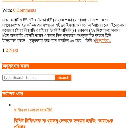
2019-
With:
0 Comments
12-
ঢাকা রিপোর্টার্স ইউনিটি’র (ডিআরইউ) সাবেক প্রচার ও প্রকাশনা সম্পাদক ও
23
সময়েরকাগজ ২৪ ডটকম এর সম্পাদক শহীদুল ইসলামের মাতা আউয়ালেন নেসা ইন্তেকাল
করেছেন (ইন্নালিল্লাহি ওয়াইন্না ইলাইহি রাজিউন)। রোববার (২২ ডিসেম্বর) সকাল
৮টায় রাজধানীর হোসনি দালান এলাকার নিজ বাসভবনে বার্ধক্যজনিত কারণে তিনি
ইন্তেকাল করেন। মৃত্যুকালে তার বয়স হয়েছিল ৯০ বছর। তিনি ২
বিস্তারিত..
Posts
1
2
Next
pagination
অনুসন্ধান করুন
Search
সর্বশেষ খবর
জাতীয়
নগর মহানগর
রাজনীতি
বিশিষ্ট চিকিৎসক সংখ্যালঘু নেতাকে হত্যার হুমকি: আতঙ্কে
পরিবার