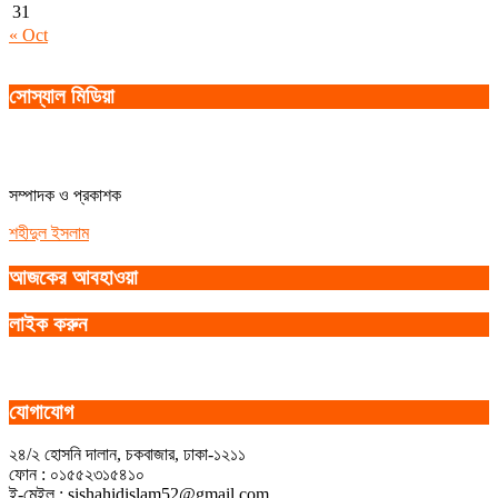
31
« Oct
সোস্যাল মিডিয়া
সম্পাদক ও প্রকাশক
শহীদুল ইসলাম
আজকের আবহাওয়া
লাইক করুন
যোগাযোগ
২৪/২ হোসনি দালান, চকবাজার, ঢাকা-১২১১
ফোন : ০১৫৫২৩১৫৪১০
ই-মেইল : sishahidislam52@gmail.com