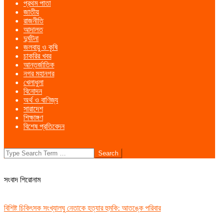
প্রথম পাতা
Menu
জাতীয়
রাজনীতি
আদালত
দুর্ঘটনা
জলবায়ু ও কৃষি
চাকরির খবর
আন্তর্জাতিক
নগর মহানগর
খেলাধুলা
বিনোদন
অর্থ ও বাণিজ্য
সারাদেশ
শিক্ষাঙ্গণ
বিশেষ প্রতিবেদন
Search
সংবাদ শিরোনাম
বিশিষ্ট চিকিৎসক সংখ্যালঘু নেতাকে হত্যার হুমকি: আতঙ্কে পরিবার