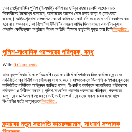
07-
ঢাকা মেট্রোপলিটন পুলিশ (ডিএমপি) কমিশনার হাবিবুর রহমান কোটা আন্দোলনরত
13
শিক্ষার্থীদের উদ্দেশ্যে বলেছেন, আদালতের আদেশ মেনে চলার জন্য বাধ্যবাধকতা
রয়েছে। আইন-শৃঙ্খলা ভঙ্গজনিত কোনো কার্যক্রম কেউ যদি করে তবে সেটি বরদাশত করা
হবে না। শুক্রবার ঢাকা রিপোর্টার্স ইউনিটির নসরুল হামিদ মিলনায়তনে ওয়ালটন-ক্র্যাব
স্পোর্টস ফেস্টিভ্যাল অনুষ্ঠানে বিশেষ অতিথি হিসেবে ভার্চুয়ালি যুক্ত হয়ে তিনি
বিস্তারিত..
পুলিশ-সাংবাদিক পরস্পরের পরিপূরক, বন্ধু
2024-
With:
0 Comments
01-
আজ বৃহস্পতিবার বিকেলে ডিএমপি হেডকোয়ার্টার্সে কমিশনারের নিজ কার্যালয়ে ক্র্যাবের
25
নবনির্বাচিত প্রতিনিধি দল সৌজন্য সাক্ষাৎ করে। সাক্ষাতকালে ডিএমপি কমিশনার ক্র্যাবের
নবনির্বাচিত কমিটিকে অভিনন্দন জানিয়ে বলেন, ডিএমপির কার্যক্রম সাংবাদিকরা গভীরভাবে
পর্যবেক্ষণ ও নিরীক্ষণ করেন। পুলিশ-সাংবাদিক পরস্পর পরস্পরের পরিপূরক, পরস্পরের
বন্ধু। ক্র্যাব-ডিএমপি একেবারে ভাই ভাই সম্পর্ক। ক্র্যাবের সকল কার্যক্রমের সাথে
ডিএমপির যতটা সম্পৃক্ততা
বিস্তারিত..
ক্র্যাবের নতুন সভাপতি কামরুজ্জামান, সাধারণ সম্পাদক