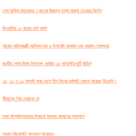
শেখ হাসিনা-কাদেরসহ ৭ জনের বিরুদ্ধে হত্যা মামলা নেওয়ার নির্দেশ
ডিএমপির ১৮ থানার ওসি বদলি
সাবেক আইনমন্ত্রী আনিসুল হক ও উপদেষ্টা সালমান এফ রহমান গ্রেপ্তার
জাতীয় শোক দিবস উপলক্ষে ঘোষিত ১৫ আগস্টের ছুটি বাতিল
১৪, ১৫ ও ১৬ আগস্ট সারা দেশে তিন দিনের কর্মসূচি ঘোষণা করেছে বিএনপি।
সীমান্তে পিঠ দেখাবেন না
ঢাকা বিশ্ববিদ্যালয়ের উপাচার্য মাকসুদ কামালের পদত্যাগ
প্রধান বিচারপতি পদত্যাগ করেছেন