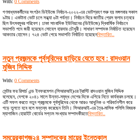
2022-
With:
0 Comments
03-
গণমাধ্যমকর্মীদের সংগঠন ডিইউজে নির্বাচন-২০২২-এর ভোটগ্রহণ শুরু হয় মঙ্গলবার সকাল
30
৯টায়। একটানা ভোট চলে সন্ধ্যা ৬টা পর্যন্ত। নির্বাচন ঘিরে জাতীয় প্রেস ক্লাব চত্বরে
ছিল উৎসবমুখর পরিবেশ। ঢাকা সাংবাদিক ইউনিয়নের (ডিইউজে) দ্বিবার্ষিক নির্বাচনে
সভাপতি পদে জয়ী হয়েছেন সোহেল হায়দার চৌধুরী। সাধারণ সম্পাদক নির্বাচিত হয়েছেন
আকতার হোসেন। ৭২৪ ভোট পেয়ে সভাপতি নির্বাচিত হয়েছেন
বিস্তারিত..
নতুন প্রজন্মকে পূর্বসূরিদের ছাড়িয়ে যেতে হবে : রাদওয়ান
মুজিব সিদ্দিক
2022-
With:
0 Comments
03-
সেন্টার ফর রিসার্চ এন্ড ইনফরমেশন (সিআরআই)এর ট্রাস্টি রাদওয়ান মুজিব সিদ্দিক
24
বলেছেন, দেশকে ২০৪১ সালে উন্নত-সমৃদ্ধ দেশের দিকে এগিয়ে নিতে কার্যক্রম চলছে।
এটি সফল করতে নতুন প্রজন্মকে পূর্বসূরিদের থেকে আরও আধুনিক ও পরিবর্তনশীল করে
গড়ে তুলতে হবে বলে মন্তব্য করেছেন তিনি। সিআরআই-এর ত্রৈ-মাসিক পলিসি বিষয়ক
ম্যাগাজিন হোয়াইট বোর্ডের সপ্তম সংখ্যার সম্পাদকীয়তে
বিস্তারিত..
সময়েরকাগজ২৪ সম্পাদকের মায়ের ইন্তেকাল