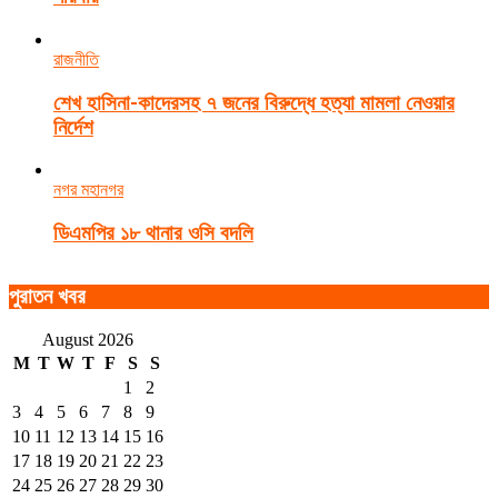
রাজনীতি
শেখ হাসিনা-কাদেরসহ ৭ জনের বিরুদ্ধে হত্যা মামলা নেওয়ার
নির্দেশ
নগর মহানগর
ডিএমপির ১৮ থানার ওসি বদলি
পুরাতন খবর
August 2026
M
T
W
T
F
S
S
1
2
3
4
5
6
7
8
9
10
11
12
13
14
15
16
17
18
19
20
21
22
23
24
25
26
27
28
29
30