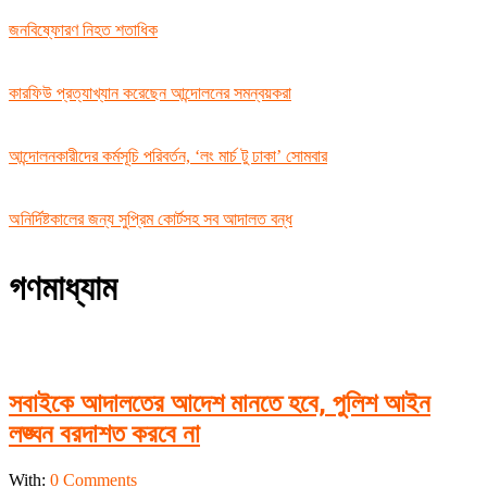
জনবিষ্ফোরণ নিহত শতাধিক
কারফিউ প্রত্যাখ্যান করেছেন আন্দোলনের সমন্বয়করা
আন্দোলনকারীদের কর্মসূচি পরিবর্তন, ‘লং মার্চ টু ঢাকা’ সোমবার
অনির্দিষ্টকালের জন্য সুপ্রিম কোর্টসহ সব আদালত বন্ধ
গণমাধ্যাম
সবাইকে আদালতের আদেশ মানতে হবে, পুলিশ আইন
লঙ্ঘন বরদাশত করবে না
2024-
With:
0 Comments