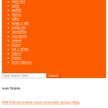
প্রথম পাতা
Menu
জাতীয়
রাজনীতি
আদালত
দুর্ঘটনা
জলবায়ু ও কৃষি
চাকরির খবর
আন্তর্জাতিক
নগর মহানগর
খেলাধুলা
বিনোদন
অর্থ ও বাণিজ্য
সারাদেশ
শিক্ষাঙ্গণ
বিশেষ প্রতিবেদন
Search
সংবাদ শিরোনাম
বিশিষ্ট চিকিৎসক সংখ্যালঘু নেতাকে হত্যার হুমকি: আতঙ্কে পরিবার