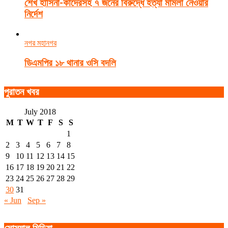
শেখ হাসিনা-কাদেরসহ ৭ জনের বিরুদ্ধে হত্যা মামলা নেওয়ার
নির্দেশ
নগর মহানগর
ডিএমপির ১৮ থানার ওসি বদলি
পুরাতন খবর
July 2018
M
T
W
T
F
S
S
1
2
3
4
5
6
7
8
9
10
11
12
13
14
15
16
17
18
19
20
21
22
23
24
25
26
27
28
29
30
31
« Jun
Sep »