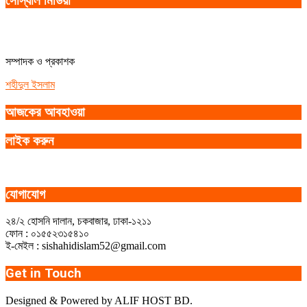
সোস্যাল মিডিয়া
সম্পাদক ও প্রকাশক
শহীদুল ইসলাম
আজকের আবহাওয়া
লাইক করুন
যোগাযোগ
২৪/২ হোসনি দালান, চকবাজার, ঢাকা-১২১১
ফোন : ০১৫৫২৩১৫৪১০
ই-মেইল : sishahidislam52@gmail.com
Get in Touch
Designed & Powered by ALIF HOST BD.