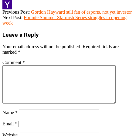
Gmail
2018-
Previous Post:
Gordon Hayward still fan of esports, not yet investor
Yahoo
07-
Next Post:
Fortnite Summer Skirmish Series struggles in opening
30
week
Mail
Leave a Reply
Your email address will not be published.
Required fields are
marked
*
Comment
*
Name
*
Email
*
Website