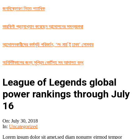
জনবিষ্ফোরণ নিহত শতাধিক
কারফিউ প্রত্যাখ্যান করেছেন আন্দোলনের সমন্বয়করা
আন্দোলনকারীদের কর্মসূচি পরিবর্তন, ‘লং মার্চ টু ঢাকা’ সোমবার
অনির্দিষ্টকালের জন্য সুপ্রিম কোর্টসহ সব আদালত বন্ধ
League of Legends global
power rankings through July
16
On:
July 30, 2018
In:
Uncategorized
Lorem ipsum dolor sit amet,sed diam nonumy eirmod tempor