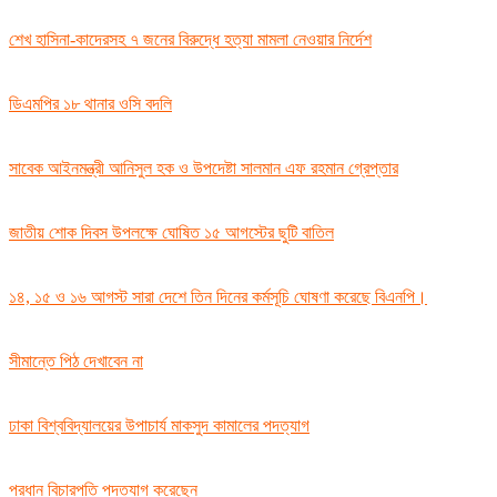
শেখ হাসিনা-কাদেরসহ ৭ জনের বিরুদ্ধে হত্যা মামলা নেওয়ার নির্দেশ
ডিএমপির ১৮ থানার ওসি বদলি
সাবেক আইনমন্ত্রী আনিসুল হক ও উপদেষ্টা সালমান এফ রহমান গ্রেপ্তার
জাতীয় শোক দিবস উপলক্ষে ঘোষিত ১৫ আগস্টের ছুটি বাতিল
১৪, ১৫ ও ১৬ আগস্ট সারা দেশে তিন দিনের কর্মসূচি ঘোষণা করেছে বিএনপি।
সীমান্তে পিঠ দেখাবেন না
ঢাকা বিশ্ববিদ্যালয়ের উপাচার্য মাকসুদ কামালের পদত্যাগ
প্রধান বিচারপতি পদত্যাগ করেছেন