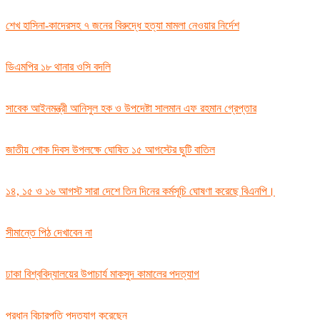
শেখ হাসিনা-কাদেরসহ ৭ জনের বিরুদ্ধে হত্যা মামলা নেওয়ার নির্দেশ
ডিএমপির ১৮ থানার ওসি বদলি
সাবেক আইনমন্ত্রী আনিসুল হক ও উপদেষ্টা সালমান এফ রহমান গ্রেপ্তার
জাতীয় শোক দিবস উপলক্ষে ঘোষিত ১৫ আগস্টের ছুটি বাতিল
১৪, ১৫ ও ১৬ আগস্ট সারা দেশে তিন দিনের কর্মসূচি ঘোষণা করেছে বিএনপি।
সীমান্তে পিঠ দেখাবেন না
ঢাকা বিশ্ববিদ্যালয়ের উপাচার্য মাকসুদ কামালের পদত্যাগ
প্রধান বিচারপতি পদত্যাগ করেছেন