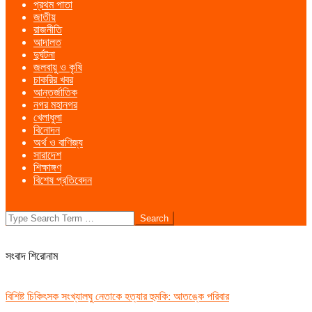
প্রথম পাতা
Menu
জাতীয়
রাজনীতি
আদালত
দুর্ঘটনা
জলবায়ু ও কৃষি
চাকরির খবর
আন্তর্জাতিক
নগর মহানগর
খেলাধুলা
বিনোদন
অর্থ ও বাণিজ্য
সারাদেশ
শিক্ষাঙ্গণ
বিশেষ প্রতিবেদন
Search
সংবাদ শিরোনাম
বিশিষ্ট চিকিৎসক সংখ্যালঘু নেতাকে হত্যার হুমকি: আতঙ্কে পরিবার