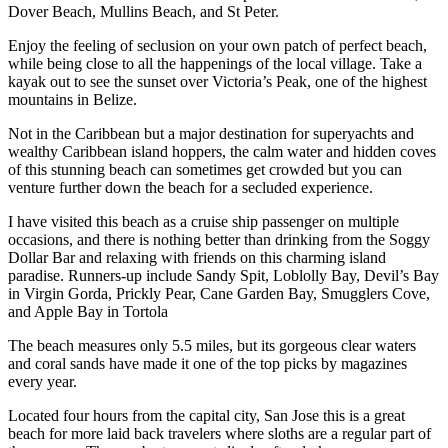
Dover Beach, Mullins Beach, and St Peter.
Enjoy the feeling of seclusion on your own patch of perfect beach,
while being close to all the happenings of the local village. Take a
kayak out to see the sunset over Victoria’s Peak, one of the highest
mountains in Belize.
Not in the Caribbean but a major destination for superyachts and
wealthy Caribbean island hoppers, the calm water and hidden coves
of this stunning beach can sometimes get crowded but you can
venture further down the beach for a secluded experience.
I have visited this beach as a cruise ship passenger on multiple
occasions, and there is nothing better than drinking from the Soggy
Dollar Bar and relaxing with friends on this charming island
paradise. Runners-up include Sandy Spit, Loblolly Bay, Devil’s Bay
in Virgin Gorda, Prickly Pear, Cane Garden Bay, Smugglers Cove,
and Apple Bay in Tortola
The beach measures only 5.5 miles, but its gorgeous clear waters
and coral sands have made it one of the top picks by magazines
every year.
Located four hours from the capital city, San Jose this is a great
beach for more laid back travelers where sloths are a regular part of