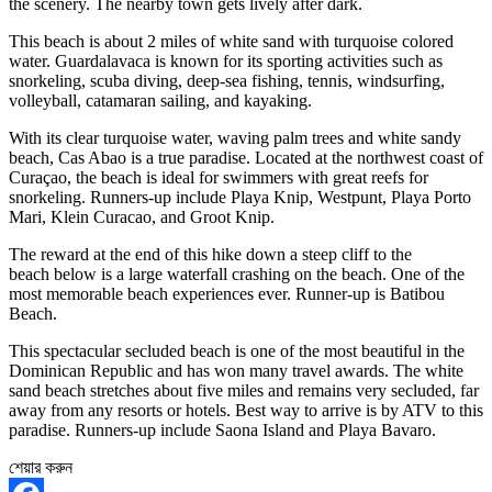
the scenery. The nearby town gets lively after dark.
This beach is about 2 miles of white sand with turquoise colored
water. Guardalavaca is known for its sporting activities such as
snorkeling, scuba diving, deep-sea fishing, tennis, windsurfing,
volleyball, catamaran sailing, and kayaking.
With its clear turquoise water, waving palm trees and white sandy
beach, Cas Abao is a true paradise. Located at the northwest coast of
Curaçao, the beach is ideal for swimmers with great reefs for
snorkeling. Runners-up include Playa Knip, Westpunt, Playa Porto
Mari, Klein Curacao, and Groot Knip.
The reward at the end of this hike down a steep cliff to the
beach below is a large waterfall crashing on the beach. One of the
most memorable beach experiences ever. Runner-up is Batibou
Beach.
This spectacular secluded beach is one of the most beautiful in the
Dominican Republic and has won many travel awards. The white
sand beach stretches about five miles and remains very secluded, far
away from any resorts or hotels. Best way to arrive is by ATV to this
paradise. Runners-up include Saona Island and Playa Bavaro.
শেয়ার করুন