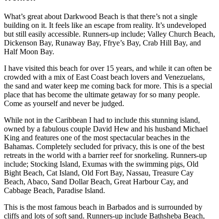
What’s great about Darkwood Beach is that there’s not a single
building on it. It feels like an escape from reality. It’s undeveloped
but still easily accessible. Runners-up include; Valley Church Beach,
Dickenson Bay, Runaway Bay, Ffrye’s Bay, Crab Hill Bay, and
Half Moon Bay.
I have visited this beach for over 15 years, and while it can often be
crowded with a mix of East Coast beach lovers and Venezuelans,
the sand and water keep me coming back for more. This is a special
place that has become the ultimate getaway for so many people.
Come as yourself and never be judged.
While not in the Caribbean I had to include this stunning island,
owned by a fabulous couple David Hew and his husband Michael
King and features one of the most spectacular beaches in the
Bahamas. Completely secluded for privacy, this is one of the best
retreats in the world with a barrier reef for snorkeling. Runners-up
include; Stocking Island, Exumas with the swimming pigs, Old
Bight Beach, Cat Island, Old Fort Bay, Nassau, Treasure Cay
Beach, Abaco, Sand Dollar Beach, Great Harbour Cay, and
Cabbage Beach, Paradise Island.
This is the most famous beach in Barbados and is surrounded by
cliffs and lots of soft sand. Runners-up include Bathsheba Beach,