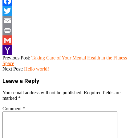
Facebook
Twitter
Email
Print
Gmail
2019-
Previous Post:
Taking Care of Your Mental Health in the Fitness
Yahoo
04-
Space
06
Next Post:
Hello world!
Mail
Leave a Reply
Your email address will not be published.
Required fields are
marked
*
Comment
*