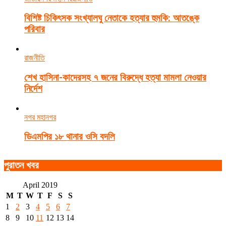
বিশিষ্ট চিকিৎসক সংখ্যালঘু নেতাকে হত্যার হুমকি: আতঙ্কে
পরিবার
রাজনীতি
শেখ হাসিনা-কাদেরসহ ৭ জনের বিরুদ্ধে হত্যা মামলা নেওয়ার
নির্দেশ
নগর মহানগর
ডিএমপির ১৮ থানার ওসি বদলি
পুরাতন খবর
April 2019
M
T
W
T
F
S
S
1
2
3
4
5
6
7
8
9
10
11
12
13
14