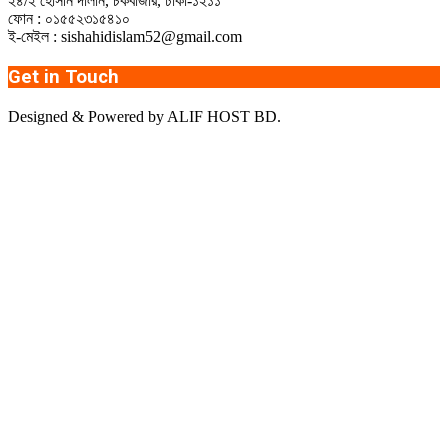
২৪/২ হোসনি দালান, চকবাজার, ঢাকা-১২১১
ফোন : ০১৫৫২৩১৫৪১০
ই-মেইল : sishahidislam52@gmail.com
Get in Touch
Designed & Powered by ALIF HOST BD.