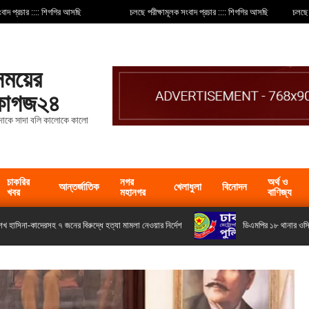
ংবাদ প্রচার :::: শিগগির আসছি
চলছে পরীক্ষামূলক সংবাদ প্রচার :::: শিগগির আসছি
চলছে 
সময়ের
কাগজ২৪
দাকে সাদা বলি কালোকে কালো
চাকরির
নগর
অর্থ ও
আন্তর্জাতিক
খেলাধুলা
বিনোদন
খবর
মহানগর
বাণিজ্য
েখ হাসিনা-কাদেরসহ ৭ জনের বিরুদ্ধে হত্যা মামলা নেওয়ার নির্দেশ
ডিএমপির ১৮ থানার ওসি