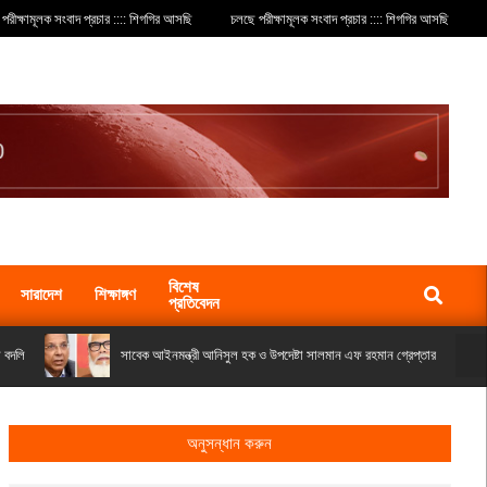
পরীক্ষামূলক সংবাদ প্রচার :::: শিগগির আসছি
চলছে পরীক্ষামূলক সংবাদ প্রচার :::: শিগগির আসছি
বিশেষ
Search
সারাদেশ
শিক্ষাঙ্গণ
প্রতিবেদন
 বদলি
সাবেক আইনমন্ত্রী আনিসুল হক ও উপদেষ্টা সালমান এফ রহমান গ্রেপ্তার
অনুসন্ধান করুন