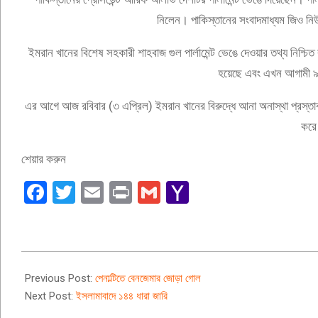
নিলেন। পাকিস্তানের সংবাদমাধ্যম জিও ন
ইমরান খানের বিশেষ সহকারী শাহবাজ গুল পার্লামেন্ট ভেঙে দেওয়ার তথ্য নিশ্চিত 
হয়েছে এবং এখন আগামী ৯০
এর আগে আজ রবিবার (৩ এপ্রিল) ইমরান খানের বিরুদ্ধে আনা অনাস্থা প্রস্তাব
করে
শেয়ার করুন
Facebook
Twitter
Email
Print
Gmail
Yahoo
Mail
2022-
04-
Previous Post:
পেনাল্টিতে বেনজেমার জোড়া গোল
03
Next Post:
ইসলামাবাদে ১৪৪ ধারা জারি