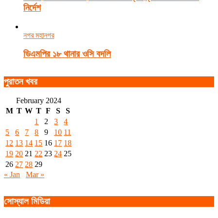
নির্দেশ
নগর মহানগর
ডিএমপির ১৮ থানার ওসি বদলি
পুরাতন খবর
February 2024
M
T
W
T
F
S
S
1
2
3
4
5
6
7
8
9
10
11
12
13
14
15
16
17
18
19
20
21
22
23
24
25
26
27
28
29
« Jan
Mar »
সোস্যাল মিডিয়া