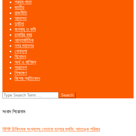
প্রথম পাতা
Menu
জাতীয়
রাজনীতি
আদালত
দুর্ঘটনা
জলবায়ু ও কৃষি
চাকরির খবর
আন্তর্জাতিক
নগর মহানগর
খেলাধুলা
বিনোদন
অর্থ ও বাণিজ্য
সারাদেশ
শিক্ষাঙ্গণ
বিশেষ প্রতিবেদন
Search
সংবাদ শিরোনাম
বিশিষ্ট চিকিৎসক সংখ্যালঘু নেতাকে হত্যার হুমকি: আতঙ্কে পরিবার