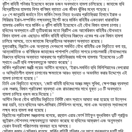
বৃটিশ বাহিনী শনিবার ইয়েমেনে কয়েক ডজন অবস্থানে হামলা চালিয়েছে। জাহাজে হুথি
বিদ্রোহীদের হামলায় বিশ্ব বাণিজ্য ব্যাহত এবং জীবন ঝুঁকির মধ্যে পড়েছে।
২৮ শে জানুয়ারি জর্ডানে তিন মার্কিন সৈন্য নিহত হওয়ার প্রতিক্রিয়া হিসাবে ইরাক ও
সিরিয়ায় ইরান-সম্পর্কিত লক্ষ্যবস্তু টার্গেট করে মার্কিন বাহিনীর একতরফা ধারাবাহিক
হামলার একদিন পরে মার্কিন ও বৃটিশ বাহিনী ইয়েমেনে এই যৌথ বিমান হামলা চালায়।
হুথিদের অবস্থানে এটি তৃতীয়বারের মতো ব্রিটিশ এবং আমেরিকান বাহিনীর যৌথভাবে
বিমান হামলা এবং এছাড়াও মার্কিন বাহিনী হুথিদের বিরুদ্ধে একের পর এক বিমান হামলা
চালিয়ে আসছে, তবে জাহাজে বিদ্রোহীদের আক্রমণ অব্যাহত রয়েছে।
যুক্তরাষ্ট্র, ব্রিটেন এবং অন্যান্য দেশগুলো সমর্থিত যৌথ বাহিনীর এক বিবৃতিতে বলা হয়,
আন্তর্জাতিক ও বাণিজ্যিক জাহাজের পাশাপাশি লোহিত সাগরে চলাচলকারী নৌযানগুলোর
বিরুদ্ধে হুথিদের অব্যাহত আক্রমণের প্রতিক্রিয়ায় সর্বশেষ হামলায় ‘ইয়েমেনের ১৩টি
স্থানে ৩৬টি হুথি লক্ষ্যবস্তুকে আঘাত করেছে’।
মার্কিন প্রতিরক্ষা মন্ত্রী লয়েড অস্টিন বলেছেন, ‘ইরান-সমর্থিত হুথি মিলিশিয়াদের বেপরোয়া
ও অস্থিতিশীল হামলা চালানোর ক্ষমতাকে আরও ব্যাহত ও অবনমিত করার উদ্দেশ্যে এই
হামলা চালানো হয়েছে।’
তিনি এক বিবৃতিতে বলেছেন, ‘জোট বাহিনী হুথিদের অস্ত্র মজুদ সুবিধা, ক্ষেপণাস্ত্র ব্যবস্থা
এবং লঞ্চার, বিমান প্রতিরক্ষা ব্যবস্থা এবং রাডারগুলোর সাথে যুক্ত ১৩ টি অবস্থানে
হামলা চালিয়ে ধ্বংস করে দিয়েছে।’
অস্টিন কিংবা যৌথ বাহিনীর বিবৃতিতে নির্দিষ্ট কোন স্থানে আঘাত করা হয়েছে তা উল্লেখ
করা হয়নি, তবে হুথিদের আল-মাসিরাহ টেলিভিশন বলেছে, সানা এবং অন্যান্য স্থানগুলো
লক্ষ্য করে হামলা করা হয়েছে।
ব্রিটেনের প্রতিরক্ষা মন্ত্রনালয় বলেছে, রয়্যাল এয়ার ফোর্স টাইফুন যুদ্ধবিমান দুটি গ্রাউন্ড
কন্ট্রোল স্টেশনসহ লক্ষ্যবস্তুতে আঘাত করেছে যা হুথিদের আক্রমণ এবং অনুসন্ধান
ড্রোন উভয়ই পরিচালনায় ব্যবহৃত হয়ে আসছে।
সেন্ট্রাল কমান্ড (সেন্টকম) বলেছে, মার্কিন বাহিনী শনিবার এর আগে পৃথকভাবে ছয়টি হুথি