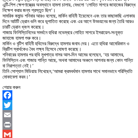
এন্টি-শিপ ক্ষেপণাস্ত্রের অবস্থানে হামলা চালায়, যেগুলো ‘লোহিত সাগরে জাহাজের বিরুদ্ধে
নিক্ষেপ করার জন্য প্রস্তুত ছিল’।
সামরিক কমান্ড শনিবার আরও বলেছে, মার্কিন বাহিনী ইয়েমেনে এবং তার কাছাকাছি এলাকায়
দিনে আটটি ড্রোন গুলি করে ভূপাতিত করেছে এবং এর আগে উড্ডয়নের জন্য তৈরি আরও
চারটি ড্রোন ধ্বংস করেছে।
গাজায় ফিলিস্তিনিদের সমর্থনে হুথিরা নভেম্বরে লোহিত সাগরে ইসরায়েল-সংযুক্ত
জাহাজে হামলা শুরু করে।
মার্কিন ও বৃটিশ বাহিনী হুথিদের বিরুদ্ধে হামলার জবাব দেয়। এতে হুথিরা আমেরিকান ও
ব্রিটিশ স্বার্থকেও বৈধ লক্ষ্য হিসেবে ঘোষণা করেছে।
শনিবারের হামলার পর হুথি মুখপাত্র নাসর আল-দিন আমের বলেছেন, ‘হয় আমাদের,
ফিলিস্তিন এবং গাজায় শান্তি আছে, অথবা আমাদের অঞ্চলে আপনার জন্য কোন শান্তি
বা নিরাপত্তা নেই।’
তিনি সোশ্যাল মিডিয়ায় লিখেছেন,‘আমরা ক্রমবর্ধমান হামলার সাথে সমানভাবে পরিস্থিতি
মোকাবেলা করব।’
শেয়ার করুন
Facebook
Twitter
Email
Print