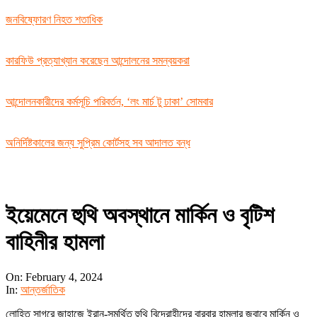
জনবিষ্ফোরণ নিহত শতাধিক
কারফিউ প্রত্যাখ্যান করেছেন আন্দোলনের সমন্বয়করা
আন্দোলনকারীদের কর্মসূচি পরিবর্তন, ‘লং মার্চ টু ঢাকা’ সোমবার
অনির্দিষ্টকালের জন্য সুপ্রিম কোর্টসহ সব আদালত বন্ধ
ইয়েমেনে হুথি অবস্থানে মার্কিন ও বৃটিশ
বাহিনীর হামলা
On:
February 4, 2024
In:
আন্তর্জাতিক
লোহিত সাগরে জাহাজে ইরান-সমর্থিত হুথি বিদ্রোহীদের বারবার হামলার জবাবে মার্কিন ও