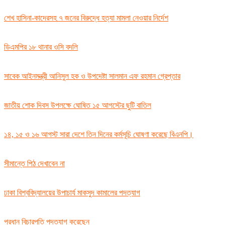
শেখ হাসিনা-কাদেরসহ ৭ জনের বিরুদ্ধে হত্যা মামলা নেওয়ার নির্দেশ
ডিএমপির ১৮ থানার ওসি বদলি
সাবেক আইনমন্ত্রী আনিসুল হক ও উপদেষ্টা সালমান এফ রহমান গ্রেপ্তার
জাতীয় শোক দিবস উপলক্ষে ঘোষিত ১৫ আগস্টের ছুটি বাতিল
১৪, ১৫ ও ১৬ আগস্ট সারা দেশে তিন দিনের কর্মসূচি ঘোষণা করেছে বিএনপি।
সীমান্তে পিঠ দেখাবেন না
ঢাকা বিশ্ববিদ্যালয়ের উপাচার্য মাকসুদ কামালের পদত্যাগ
প্রধান বিচারপতি পদত্যাগ করেছেন