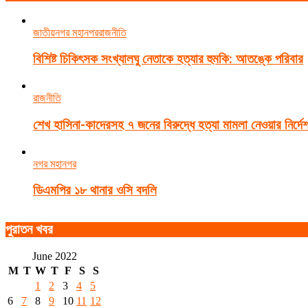
জাতীয়
নগর মহানগর
রাজনীতি
বিশিষ্ট চিকিৎসক সংখ্যালঘু নেতাকে হত্যার হুমকি: আতঙ্কে পরিবার
রাজনীতি
শেখ হাসিনা-কাদেরসহ ৭ জনের বিরুদ্ধে হত্যা মামলা নেওয়ার নির্দে
নগর মহানগর
ডিএমপির ১৮ থানার ওসি বদলি
পুরাতন খবর
June 2022
M
T
W
T
F
S
S
1
2
3
4
5
6
7
8
9
10
11
12