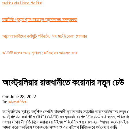
জনবিষ্ফোরণ নিহত শতাধিক
কারফিউ প্রত্যাখ্যান করেছেন আন্দোলনের সমন্বয়করা
আন্দোলনকারীদের কর্মসূচি পরিবর্তন, ‘লং মার্চ টু ঢাকা’ সোমবার
অনির্দিষ্টকালের জন্য সুপ্রিম কোর্টসহ সব আদালত বন্ধ
অস্ট্রেলিয়ার রাজধানীতে করোনার নতুন ঢেউ
On:
June 28, 2022
In:
আন্তর্জাতিক
অস্ট্রেলিয়ার স্বাস্থ্য কর্তৃপক্ষ দেশটির রাজধানী ক্যানবেরায় মহামারি করোনাভাইরাসের ন
অস্ট্রেলিয়ান ক্যাপিটাল টেরিটরি (এসিটি) স্বাস্থ্যমন্ত্রী রাশেল স্টিফ্যান-স্মিথ বলেন, প
মঙ্গলবার তার উদ্ধৃতি দিয়ে ক্যানবেরা টাইমস পরিবেশিত খবরে বলা হয়, ‘আমরা করোনাভ
আমরা করোনাভাইরাস সংক্রমণের সংখ্যা ও এর গতিপথ নিবিড়ভাবে পর্যবেক্ষণ করছি।’