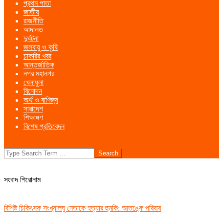
প্রথম পাতা
Menu
জাতীয়
রাজনীতি
আদালত
দুর্ঘটনা
জলবায়ু ও কৃষি
চাকরির খবর
আন্তর্জাতিক
নগর মহানগর
খেলাধুলা
বিনোদন
অর্থ ও বাণিজ্য
সারাদেশ
শিক্ষাঙ্গণ
বিশেষ প্রতিবেদন
Search
সংবাদ শিরোনাম
বিশিষ্ট চিকিৎসক সংখ্যালঘু নেতাকে হত্যার হুমকি: আতঙ্কে পরিবার